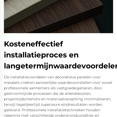
Kosteneffectief
installatieproces en
langetermijnwaardevoordele
De installatievoordelen van decoratieve panelen voor
meubels creëren aanzienlijke waardevoorstellen voor zowel
professionele aannemers als vastgoedeigenaren, door
gestroomlijnde processen die de arbeidskosten,
projecttijdschema's en materiaalverspilling minimaliseren,
terwijl tegelijkertijd superieure eindresultaten worden
geleverd. Professionele installatietechnieken houden
rekening met verschillende ondergrondcondities en