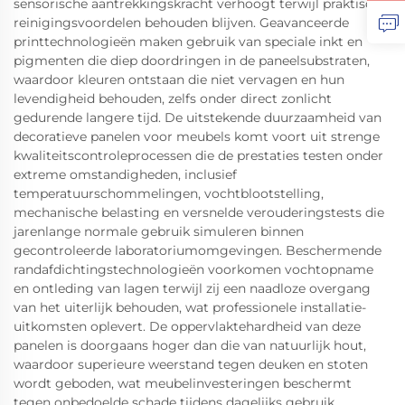
sensorische aantrekkingskracht verhoogt terwijl praktische
reinigingsvoordelen behouden blijven. Geavanceerde
printtechnologieën maken gebruik van speciale inkt en
pigmenten die diep doordringen in de paneelsubstraten,
waardoor kleuren ontstaan die niet vervagen en hun
levendigheid behouden, zelfs onder direct zonlicht
gedurende langere tijd. De uitstekende duurzaamheid van
decoratieve panelen voor meubels komt voort uit strenge
kwaliteitscontroleprocessen die de prestaties testen onder
extreme omstandigheden, inclusief
temperatuurschommelingen, vochtblootstelling,
mechanische belasting en versnelde verouderingstests die
jarenlange normale gebruik simuleren binnen
gecontroleerde laboratoriumomgevingen. Beschermende
randafdichtingstechnologieën voorkomen vochtopname
en ontleding van lagen terwijl zij een naadloze overgang
van het uiterlijk behouden, wat professionele installatie-
uitkomsten oplevert. De oppervlaktehardheid van deze
panelen is doorgaans hoger dan die van natuurlijk hout,
waardoor superieure weerstand tegen deuken en stoten
wordt geboden, wat meubelinvesteringen beschermt
tegen onbedoelde schade tijdens dagelijks gebruik.