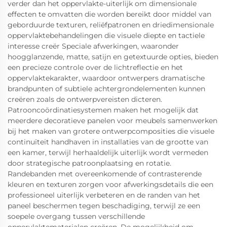
verder dan het oppervlakte-uiterlijk om dimensionale
effecten te omvatten die worden bereikt door middel van
geborduurde texturen, reliëfpatronen en driedimensionale
oppervlaktebehandelingen die visuele diepte en tactiele
interesse creër Speciale afwerkingen, waaronder
hoogglanzende, matte, satijn en getextuurde opties, bieden
een precieze controle over de lichtreflectie en het
oppervlaktekarakter, waardoor ontwerpers dramatische
brandpunten of subtiele achtergrondelementen kunnen
creëren zoals de ontwerpvereisten dicteren.
Patrooncoördinatiesystemen maken het mogelijk dat
meerdere decoratieve panelen voor meubels samenwerken
bij het maken van grotere ontwerpcomposities die visuele
continuïteit handhaven in installaties van de grootte van
een kamer, terwijl herhaaldelijk uiterlijk wordt vermeden
door strategische patroonplaatsing en rotatie.
Randebanden met overeenkomende of contrasterende
kleuren en texturen zorgen voor afwerkingsdetails die een
professioneel uiterlijk verbeteren en de randen van het
paneel beschermen tegen beschadiging, terwijl ze een
soepele overgang tussen verschillende
oppervlaktematerialen creëren. De mogelijkheid om