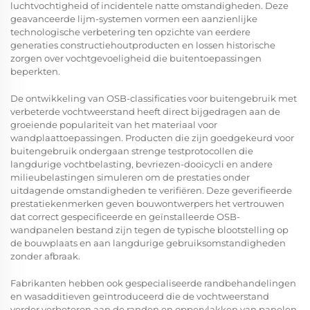
luchtvochtigheid of incidentele natte omstandigheden. Deze
geavanceerde lijm-systemen vormen een aanzienlijke
technologische verbetering ten opzichte van eerdere
generaties constructiehoutproducten en lossen historische
zorgen over vochtgevoeligheid die buitentoepassingen
beperkten.
De ontwikkeling van OSB-classificaties voor buitengebruik met
verbeterde vochtweerstand heeft direct bijgedragen aan de
groeiende populariteit van het materiaal voor
wandplaattoepassingen. Producten die zijn goedgekeurd voor
buitengebruik ondergaan strenge testprotocollen die
langdurige vochtbelasting, bevriezen-dooicycli en andere
milieubelastingen simuleren om de prestaties onder
uitdagende omstandigheden te verifiëren. Deze geverifieerde
prestatiekenmerken geven bouwontwerpers het vertrouwen
dat correct gespecificeerde en geïnstalleerde OSB-
wandpanelen bestand zijn tegen de typische blootstelling op
de bouwplaats en aan langdurige gebruiksomstandigheden
zonder afbraak.
Fabrikanten hebben ook gespecialiseerde randbehandelingen
en wasadditieven geïntroduceerd die de vochtweerstand
verder verbeteren aan de randen en oppervlakken van panelen,