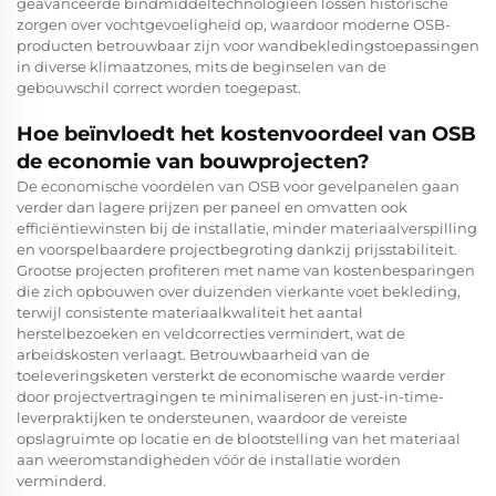
geavanceerde bindmiddeltechnologieën lossen historische
zorgen over vochtgevoeligheid op, waardoor moderne OSB-
producten betrouwbaar zijn voor wandbekledingstoepassingen
in diverse klimaatzones, mits de beginselen van de
gebouwschil correct worden toegepast.
Hoe beïnvloedt het kostenvoordeel van OSB
de economie van bouwprojecten?
De economische voordelen van OSB voor gevelpanelen gaan
verder dan lagere prijzen per paneel en omvatten ook
efficiëntiewinsten bij de installatie, minder materiaalverspilling
en voorspelbaardere projectbegroting dankzij prijsstabiliteit.
Grootse projecten profiteren met name van kostenbesparingen
die zich opbouwen over duizenden vierkante voet bekleding,
terwijl consistente materiaalkwaliteit het aantal
herstelbezoeken en veldcorrecties vermindert, wat de
arbeidskosten verlaagt. Betrouwbaarheid van de
toeleveringsketen versterkt de economische waarde verder
door projectvertragingen te minimaliseren en just-in-time-
leverpraktijken te ondersteunen, waardoor de vereiste
opslagruimte op locatie en de blootstelling van het materiaal
aan weeromstandigheden vóór de installatie worden
verminderd.