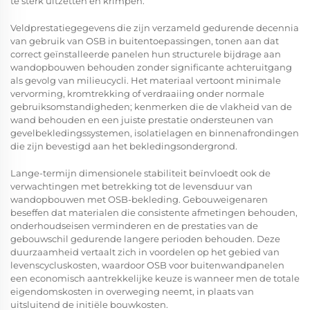
te sterk uitzetten en krimpen.
Veldprestatiegegevens die zijn verzameld gedurende decennia
van gebruik van OSB in buitentoepassingen, tonen aan dat
correct geïnstalleerde panelen hun structurele bijdrage aan
wandopbouwen behouden zonder significante achteruitgang
als gevolg van milieucycli. Het materiaal vertoont minimale
vervorming, kromtrekking of verdraaiing onder normale
gebruiksomstandigheden; kenmerken die de vlakheid van de
wand behouden en een juiste prestatie ondersteunen van
gevelbekledingssystemen, isolatielagen en binnenafrondingen
die zijn bevestigd aan het bekledingsondergrond.
Lange-termijn dimensionele stabiliteit beïnvloedt ook de
verwachtingen met betrekking tot de levensduur van
wandopbouwen met OSB-bekleding. Gebouweigenaren
beseffen dat materialen die consistente afmetingen behouden,
onderhoudseisen verminderen en de prestaties van de
gebouwschil gedurende langere perioden behouden. Deze
duurzaamheid vertaalt zich in voordelen op het gebied van
levenscycluskosten, waardoor OSB voor buitenwandpanelen
een economisch aantrekkelijke keuze is wanneer men de totale
eigendomskosten in overweging neemt, in plaats van
uitsluitend de initiële bouwkosten.