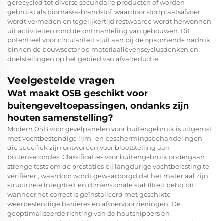
gerecycled tot diverse secundaire producten of worden
gebruikt als biomassa-brandstof, waardoor stortplaatsafvoer
wordt vermeden en tegelijkertijd restwaarde wordt herwonnen
uit activiteiten rond de ontmanteling van gebouwen. Dit
potentieel voor circulariteit sluit aan bij de opkomende nadruk
binnen de bouwsector op materiaallevenscyclusdenken en
doelstellingen op het gebied van afvalreductie.
Veelgestelde vragen
Wat maakt OSB geschikt voor
buitengeveltoepassingen, ondanks zijn
houten samenstelling?
Modern OSB voor gevelpanelen voor buitengebruik is uitgerust
met vochtbestendige lijm- en beschermingsbehandelingen
die specifiek zijn ontworpen voor blootstelling aan
buitensecondes. Classificaties voor buitengebruik ondergaan
strenge tests om de prestaties bij langdurige vochtbelasting te
verifiëren, waardoor wordt gewaarborgd dat het materiaal zijn
structurele integriteit en dimensionale stabiliteit behoudt
wanneer het correct is geïnstalleerd met geschikte
weerbestendige barrières en afvoervoorzieningen. De
geoptimaliseerde richting van de houtsnippers en