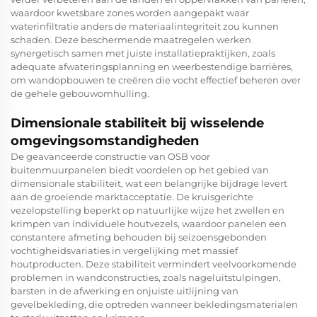
waardoor kwetsbare zones worden aangepakt waar
waterinfiltratie anders de materiaalintegriteit zou kunnen
schaden. Deze beschermende maatregelen werken
synergetisch samen met juiste installatiepraktijken, zoals
adequate afwateringsplanning en weerbestendige barrières,
om wandopbouwen te creëren die vocht effectief beheren over
de gehele gebouwomhulling.
Dimensionale stabiliteit bij wisselende
omgevingsomstandigheden
De geavanceerde constructie van OSB voor
buitenmuurpanelen biedt voordelen op het gebied van
dimensionale stabiliteit, wat een belangrijke bijdrage levert
aan de groeiende marktacceptatie. De kruisgerichte
vezelopstelling beperkt op natuurlijke wijze het zwellen en
krimpen van individuele houtvezels, waardoor panelen een
constantere afmeting behouden bij seizoensgebonden
vochtigheidsvariaties in vergelijking met massief
houtproducten. Deze stabiliteit vermindert veelvoorkomende
problemen in wandconstructies, zoals nageluitstulpingen,
barsten in de afwerking en onjuiste uitlijning van
gevelbekleding, die optreden wanneer bekledingsmaterialen