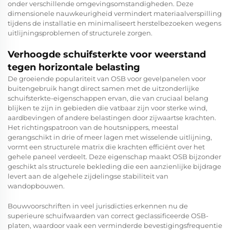
onder verschillende omgevingsomstandigheden. Deze
dimensionele nauwkeurigheid vermindert materiaalverspilling
tijdens de installatie en minimaliseert herstelbezoeken wegens
uitlijningsproblemen of structurele zorgen.
Verhoogde schuifsterkte voor weerstand
tegen horizontale belasting
De groeiende populariteit van OSB voor gevelpanelen voor
buitengebruik hangt direct samen met de uitzonderlijke
schuifsterkte-eigenschappen ervan, die van cruciaal belang
blijken te zijn in gebieden die vatbaar zijn voor sterke wind,
aardbevingen of andere belastingen door zijwaartse krachten.
Het richtingspatroon van de houtsnippers, meestal
gerangschikt in drie of meer lagen met wisselende uitlijning,
vormt een structurele matrix die krachten efficiënt over het
gehele paneel verdeelt. Deze eigenschap maakt OSB bijzonder
geschikt als structurele bekleding die een aanzienlijke bijdrage
levert aan de algehele zijdelingse stabiliteit van
wandopbouwen.
Bouwvoorschriften in veel jurisdicties erkennen nu de
superieure schuifwaarden van correct geclassificeerde OSB-
platen, waardoor vaak een verminderde bevestigingsfrequentie