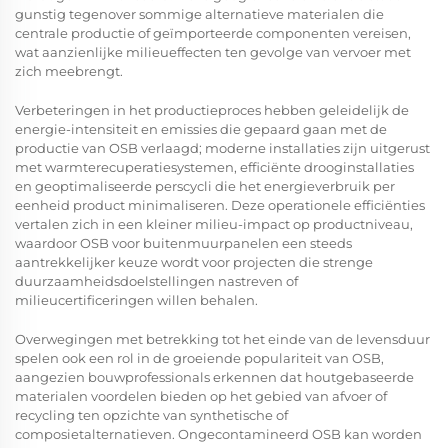
gunstig tegenover sommige alternatieve materialen die
centrale productie of geïmporteerde componenten vereisen,
wat aanzienlijke milieueffecten ten gevolge van vervoer met
zich meebrengt.
Verbeteringen in het productieproces hebben geleidelijk de
energie-intensiteit en emissies die gepaard gaan met de
productie van OSB verlaagd; moderne installaties zijn uitgerust
met warmterecuperatiesystemen, efficiënte drooginstallaties
en geoptimaliseerde perscycli die het energieverbruik per
eenheid product minimaliseren. Deze operationele efficiënties
vertalen zich in een kleiner milieu-impact op productniveau,
waardoor OSB voor buitenmuurpanelen een steeds
aantrekkelijker keuze wordt voor projecten die strenge
duurzaamheidsdoelstellingen nastreven of
milieucertificeringen willen behalen.
Overwegingen met betrekking tot het einde van de levensduur
spelen ook een rol in de groeiende populariteit van OSB,
aangezien bouwprofessionals erkennen dat houtgebaseerde
materialen voordelen bieden op het gebied van afvoer of
recycling ten opzichte van synthetische of
composietalternatieven. Ongecontamineerd OSB kan worden