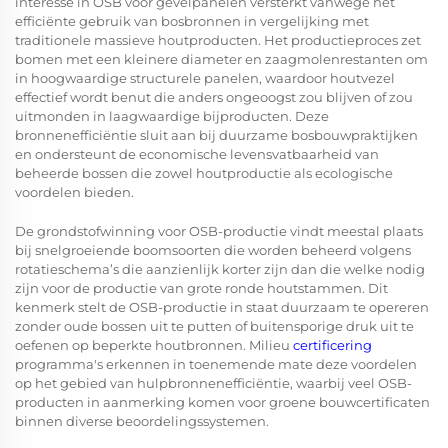
interesse in OSB voor gevelpanelen versterkt vanwege het
efficiënte gebruik van bosbronnen in vergelijking met
traditionele massieve houtproducten. Het productieproces zet
bomen met een kleinere diameter en zaagmolenrestanten om
in hoogwaardige structurele panelen, waardoor houtvezel
effectief wordt benut die anders ongeoogst zou blijven of zou
uitmonden in laagwaardige bijproducten. Deze
bronnenefficiëntie sluit aan bij duurzame bosbouwpraktijken
en ondersteunt de economische levensvatbaarheid van
beheerde bossen die zowel houtproductie als ecologische
voordelen bieden.
De grondstofwinning voor OSB-productie vindt meestal plaats
bij snelgroeiende boomsoorten die worden beheerd volgens
rotatieschema’s die aanzienlijk korter zijn dan die welke nodig
zijn voor de productie van grote ronde houtstammen. Dit
kenmerk stelt de OSB-productie in staat duurzaam te opereren
zonder oude bossen uit te putten of buitensporige druk uit te
oefenen op beperkte houtbronnen. Milieu
certificering
programma's erkennen in toenemende mate deze voordelen
op het gebied van hulpbronnenefficiëntie, waarbij veel OSB-
producten in aanmerking komen voor groene bouwcertificaten
binnen diverse beoordelingssystemen.