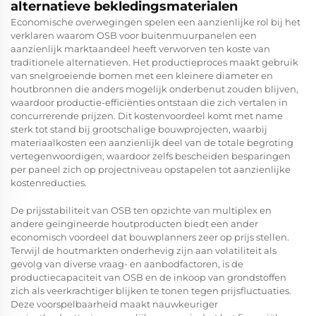
alternatieve bekledingsmaterialen
Economische overwegingen spelen een aanzienlijke rol bij het
verklaren waarom OSB voor buitenmuurpanelen een
aanzienlijk marktaandeel heeft verworven ten koste van
traditionele alternatieven. Het productieproces maakt gebruik
van snelgroeiende bomen met een kleinere diameter en
houtbronnen die anders mogelijk onderbenut zouden blijven,
waardoor productie-efficiënties ontstaan die zich vertalen in
concurrerende prijzen. Dit kostenvoordeel komt met name
sterk tot stand bij grootschalige bouwprojecten, waarbij
materiaalkosten een aanzienlijk deel van de totale begroting
vertegenwoordigen, waardoor zelfs bescheiden besparingen
per paneel zich op projectniveau opstapelen tot aanzienlijke
kostenreducties.
De prijsstabiliteit van OSB ten opzichte van multiplex en
andere geïngineerde houtproducten biedt een ander
economisch voordeel dat bouwplanners zeer op prijs stellen.
Terwijl de houtmarkten onderhevig zijn aan volatiliteit als
gevolg van diverse vraag- en aanbodfactoren, is de
productiecapaciteit van OSB en de inkoop van grondstoffen
zich als veerkrachtiger blijken te tonen tegen prijsfluctuaties.
Deze voorspelbaarheid maakt nauwkeuriger