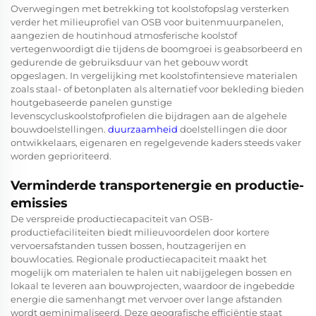
Overwegingen met betrekking tot koolstofopslag versterken
verder het milieuprofiel van OSB voor buitenmuurpanelen,
aangezien de houtinhoud atmosferische koolstof
vertegenwoordigt die tijdens de boomgroei is geabsorbeerd en
gedurende de gebruiksduur van het gebouw wordt
opgeslagen. In vergelijking met koolstofintensieve materialen
zoals staal- of betonplaten als alternatief voor bekleding bieden
houtgebaseerde panelen gunstige
levenscycluskoolstofprofielen die bijdragen aan de algehele
bouwdoelstellingen.
duurzaamheid
doelstellingen die door
ontwikkelaars, eigenaren en regelgevende kaders steeds vaker
worden geprioriteerd.
Verminderde transportenergie en productie-
emissies
De verspreide productiecapaciteit van OSB-
productiefaciliteiten biedt milieuvoordelen door kortere
vervoersafstanden tussen bossen, houtzagerijen en
bouwlocaties. Regionale productiecapaciteit maakt het
mogelijk om materialen te halen uit nabijgelegen bossen en
lokaal te leveren aan bouwprojecten, waardoor de ingebedde
energie die samenhangt met vervoer over lange afstanden
wordt geminimaliseerd. Deze geografische efficiëntie staat