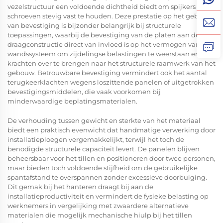
vezelstructuur een voldoende dichtheid biedt om spijkers en
schroeven stevig vast te houden. Deze prestatie op het gebied
van bevestiging is bijzonder belangrijk bij structurele
toepassingen, waarbij de bevestiging van de platen aan de
draagconstructie direct van invloed is op het vermogen van het
wandssysteem om zijdelingse belastingen te weerstaan en
krachten over te brengen naar het structurele raamwerk van het
gebouw. Betrouwbare bevestiging vermindert ook het aantal
terugkeerklachten wegens loszittende panelen of uitgetrokken
bevestigingsmiddelen, die vaak voorkomen bij
minderwaardige beplatingsmaterialen.
De verhouding tussen gewicht en sterkte van het materiaal
biedt een praktisch evenwicht dat handmatige verwerking door
installatieploegen vergemakkelijkt, terwijl het toch de
benodigde structurele capaciteit levert. De panelen blijven
beheersbaar voor het tillen en positioneren door twee personen,
maar bieden toch voldoende stijfheid om de gebruikelijke
spantafstand te overspannen zonder excessieve doorbuiging.
Dit gemak bij het hanteren draagt bij aan de
installatieproductiviteit en vermindert de fysieke belasting op
werknemers in vergelijking met zwaardere alternatieve
materialen die mogelijk mechanische hiulp bij het tillen