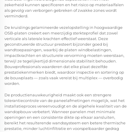
zekerheid kunnen specificeren en het risico op materiaalfalen
als gevolg van verborgen gebreken of zwakke zones wordt
verminderd.
De kruislings gelamineerde vezelopstelling in hoogwaardige
OSB-platen creëert een meerzijdig sterkteprofiel dat zowel
verticale als laterale krachten effectief weerstaat. Deze
geconstrueerde structuur presteert bijzonder goed bij
wandtoepassingen, waarbij de platen windbelastingen,
impactkrachten en structurele vervorming moeten weerstaan,
terwijl ze tegelijkertijd dimensionale stabiliteit behouden.
Bouwprofessionals waarderen dat elke plaat dezelfde
prestatiekenmerken biedt, waardoor inspectie en sortering op
de bouwplaats — zoals vaak vereist bij multiplex — overbodig
worden.
De productienauwkeurigheid maakt ook een strengere
tolerantiecontrole van de paneelafmetingen mogelijk, wat het
installatieproces vereenvoudigt en de algehele kwaliteit van de
wandopbouw verbetert. Wanneer panelen met minimale
openingen en een consistente dikte op elkaar aansluiten,
bereikt het resulterende wandssysteem een betere thermische
prestatie, minder luchtinfiltratie en voorspelbaarder gedrag