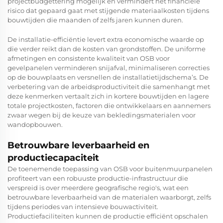
projectbudgettering mogelijk en vermindert het financiële
risico dat gepaard gaat met stijgende materiaalkosten tijdens
bouwtijden die maanden of zelfs jaren kunnen duren.
De installatie-efficiëntie levert extra economische waarde op
die verder reikt dan de kosten van grondstoffen. De uniforme
afmetingen en consistente kwaliteit van OSB voor
gevelpanelen verminderen snijafval, minimaliseren correcties
op de bouwplaats en versnellen de installatietijdschema’s. De
verbetering van de arbeidsproductiviteit die samenhangt met
deze kenmerken vertaalt zich in kortere bouwtijden en lagere
totale projectkosten, factoren die ontwikkelaars en aannemers
zwaar wegen bij de keuze van bekledingsmaterialen voor
wandopbouwen.
Betrouwbare leverbaarheid en
productiecapaciteit
De toenemende toepassing van OSB voor buitenmuurpanelen
profiteert van een robuuste productie-infrastructuur die
verspreid is over meerdere geografische regio's, wat een
betrouwbare leverbaarheid van de materialen waarborgt, zelfs
tijdens periodes van intensieve bouwactiviteit.
Productiefaciliteiten kunnen de productie efficiënt opschalen