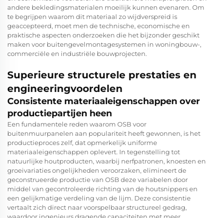
andere bekledingsmaterialen moeilijk kunnen evenaren. Om
te begrijpen waarom dit materiaal zo wijdverspreid is
geaccepteerd, moet men de technische, economische en
praktische aspecten onderzoeken die het bijzonder geschikt
maken voor buitengevelmontagesystemen in woningbouw-,
commerciële en industriële bouwprojecten.
Superieure structurele prestaties en
engineeringvoordelen
Consistente materiaaleigenschappen over
productiepartijen heen
Een fundamentele reden waarom OSB voor
buitenmuurpanelen aan populariteit heeft gewonnen, is het
productieproces zelf, dat opmerkelijk uniforme
materiaaleigenschappen oplevert. In tegenstelling tot
natuurlijke houtproducten, waarbij nerfpatronen, knoesten en
groeivariaties ongelijkheden veroorzaken, elimineert de
geconstrueerde productie van OSB deze variabelen door
middel van gecontroleerde richting van de houtsnippers en
een gelijkmatige verdeling van de lijm. Deze consistentie
vertaalt zich direct naar voorspelbaar structureel gedrag,
waardoor ingenieurs dragende capaciteiten met meer