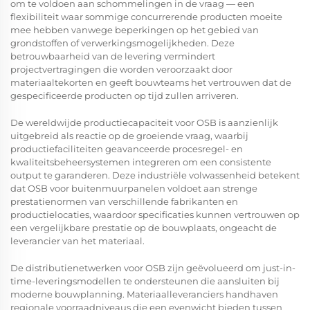
om te voldoen aan schommelingen in de vraag — een
flexibiliteit waar sommige concurrerende producten moeite
mee hebben vanwege beperkingen op het gebied van
grondstoffen of verwerkingsmogelijkheden. Deze
betrouwbaarheid van de levering vermindert
projectvertragingen die worden veroorzaakt door
materiaaltekorten en geeft bouwteams het vertrouwen dat de
gespecificeerde producten op tijd zullen arriveren.
De wereldwijde productiecapaciteit voor OSB is aanzienlijk
uitgebreid als reactie op de groeiende vraag, waarbij
productiefaciliteiten geavanceerde procesregel- en
kwaliteitsbeheersystemen integreren om een consistente
output te garanderen. Deze industriële volwassenheid betekent
dat
OSB voor buitenmuurpanelen
voldoet aan strenge
prestatienormen van verschillende fabrikanten en
productielocaties, waardoor specificaties kunnen vertrouwen op
een vergelijkbare prestatie op de bouwplaats, ongeacht de
leverancier van het materiaal.
De distributienetwerken voor OSB zijn geëvolueerd om just-in-
time-leveringsmodellen te ondersteunen die aansluiten bij
moderne bouwplanning. Materiaalleveranciers handhaven
regionale voorraadniveaus die een evenwicht bieden tussen