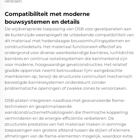
vereisen.
Compatibiliteit met moderne
bouwsystemen en details
De wijdverspreide toepassing van OSB voor gevelpanelen aan
de buitenzijde weerspiegelt de uitstekende compatibiliteit van
dit materiaal met hedendaagse bouwomhullingsystemen en
constructiedetails. Het materiaal functioneert effectief als
ondergrond voor diverse weerbestendige barrières, luchtdichte
barrières en continue isolatiesystemen die kenmerkend zijn
voor moderne, hoogwaardige gevelconstructies. Het relatief
gladde oppervlak neemt betrouwbaar lijm-aangebrachte
membranen op, terwijl de structurele continuïteit mechanisch
bevestigde barrièresystemen ondersteunt zonder
problematische openingen of zwakke zones te veroorzaken.
OSB-platen integreren naadloos met geavanceerde frame-
technieken en geoptimaliseerde
wandconstructiemethodologieën die thermische koppeling
verminderen en de energie-efficiëntie verbeteren. De
structurele prestaties van het materiaal maken in sommige
toepassingen een grotere afstand tussen de stijlen of kleinere
afmetingen van de frame-elementen mogelijk, waardoor extra