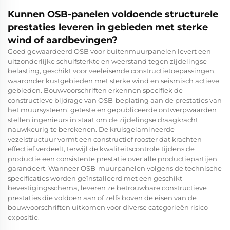
Kunnen OSB-panelen voldoende structurele
prestaties leveren in gebieden met sterke
wind of aardbevingen?
Goed gewaardeerd OSB voor buitenmuurpanelen levert een
uitzonderlijke schuifsterkte en weerstand tegen zijdelingse
belasting, geschikt voor veeleisende constructietoepassingen,
waaronder kustgebieden met sterke wind en seismisch actieve
gebieden. Bouwvoorschriften erkennen specifiek de
constructieve bijdrage van OSB-beplating aan de prestaties van
het muursysteem; geteste en gepubliceerde ontwerpwaarden
stellen ingenieurs in staat om de zijdelingse draagkracht
nauwkeurig te berekenen. De kruisgelamineerde
vezelstructuur vormt een constructief rooster dat krachten
effectief verdeelt, terwijl de kwaliteitscontrole tijdens de
productie een consistente prestatie over alle productiepartijen
garandeert. Wanneer OSB-muurpanelen volgens de technische
specificaties worden geïnstalleerd met een geschikt
bevestigingsschema, leveren ze betrouwbare constructieve
prestaties die voldoen aan of zelfs boven de eisen van de
bouwvoorschriften uitkomen voor diverse categorieën risico-
expositie.