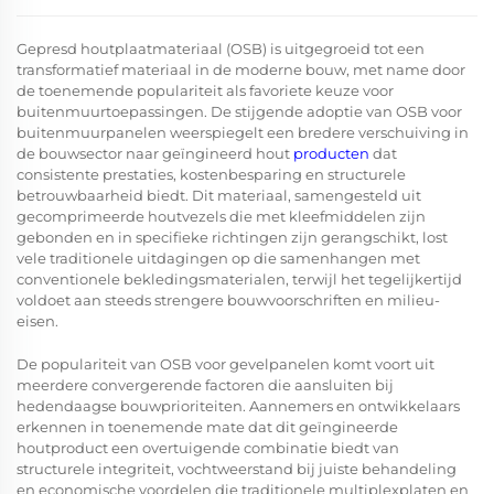
Gepresd houtplaatmateriaal (OSB) is uitgegroeid tot een
transformatief materiaal in de moderne bouw, met name door
de toenemende populariteit als favoriete keuze voor
buitenmuurtoepassingen. De stijgende adoptie van
OSB voor
buitenmuurpanelen
weerspiegelt een bredere verschuiving in
de bouwsector naar geïngineerd hout
producten
dat
consistente prestaties, kostenbesparing en structurele
betrouwbaarheid biedt. Dit materiaal, samengesteld uit
gecomprimeerde houtvezels die met kleefmiddelen zijn
gebonden en in specifieke richtingen zijn gerangschikt, lost
vele traditionele uitdagingen op die samenhangen met
conventionele bekledingsmaterialen, terwijl het tegelijkertijd
voldoet aan steeds strengere bouwvoorschriften en milieu-
eisen.
De populariteit van OSB voor gevelpanelen komt voort uit
meerdere convergerende factoren die aansluiten bij
hedendaagse bouwprioriteiten. Aannemers en ontwikkelaars
erkennen in toenemende mate dat dit geïngineerde
houtproduct een overtuigende combinatie biedt van
structurele integriteit, vochtweerstand bij juiste behandeling
en economische voordelen die traditionele multiplexplaten en