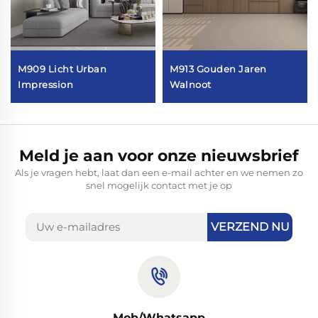
M909 Licht Urban
M913 Gouden Jaren
Impression
Walnoot
Meld je aan voor onze nieuwsbrief
Als je vragen hebt, laat dan een e-mail achter en we nemen zo
snel mogelijk contact met je op
VERZEND NU
Mob/Whatsapp