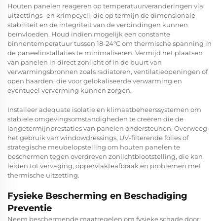
Houten panelen reageren op temperatuurveranderingen via
uitzettings- en krimpcycli, die op termijn de dimensionale
stabiliteit en de integriteit van de verbindingen kunnen
beïnvloeden. Houd indien mogelijk een constante
binnentemperatuur tussen 18-24°C om thermische spanning in
de paneelinstallaties te minimaliseren. Vermijd het plaatsen
van panelen in direct zonlicht of in de buurt van
verwarmingsbronnen zoals radiatoren, ventilatieopeningen of
open haarden, die voor gelokaliseerde verwarming en
eventueel ververming kunnen zorgen.
Installeer adequate isolatie en klimaatbeheerssystemen om
stabiele omgevingsomstandigheden te creëren die de
langetermijnprestaties van panelen ondersteunen. Overweeg
het gebruik van windowdressings, UV-filterende folies of
strategische meubelopstelling om houten panelen te
beschermen tegen overdreven zonlichtblootstelling, die kan
leiden tot vervaging, oppervlakteafbraak en problemen met
thermische uitzetting.
Fysieke Bescherming en Beschadiging
Preventie
Neem beschermende maatregelen om fysieke schade door