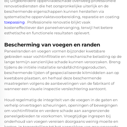
Bij uitgebreidere oppervladeschade overweeg professionele
renovatiediensten die het oorspronkelijke uiterlijk en de
beschermende eigenschappen kunnen herstellen via
systematische oppervlaktevoorbereiding, reparatie en coating
toepassing
. Professionele renovatie blijkt vaak
kosteneffectiever dan paneelvervanging, terwijl het betere
esthetische en functionele resultaten oplevert.
Bescherming van voegen en randen
Paneelranden en voegen vormen bijzonder kwetsbare
gebieden waar vochtinfiltratie en mechanische belasting op de
lange termijn aanzienlijke schade kunnen veroorzaken. Breng
tijdens de initiële installatie randafdichtingsproducten,
beschermende lijsten of gespecialiseerde kitmiddelen aan op
kwetsbare plaatsen, en herhaal deze beschermende
maatregelen volgens de aanbevelingen van de fabrikant of
wanneer een visuele inspectie verslechtering aantoont.
Houd regelmatig de integriteit van de voegen in de gaten en
verhelp onvertragen scheuringen, openingen of bewegingen
om vochtinfiltratie en verdere schade aan aangrenzende
paneelgebieden te voorkomen. Vroegtijdige ingrepen bij
onderhoud van voegen vereisen doorgaans weinig moeite en
kosten, in tegenstelling tot het aanpakken van geavanceerde