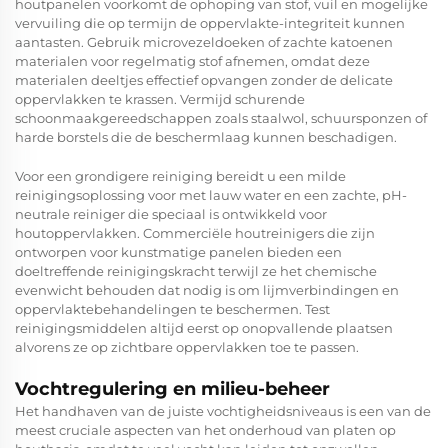
houtpanelen voorkomt de ophoping van stof, vuil en mogelijke
vervuiling die op termijn de oppervlakte-integriteit kunnen
aantasten. Gebruik microvezeldoeken of zachte katoenen
materialen voor regelmatig stof afnemen, omdat deze
materialen deeltjes effectief opvangen zonder de delicate
oppervlakken te krassen. Vermijd schurende
schoonmaakgereedschappen zoals staalwol, schuursponzen of
harde borstels die de beschermlaag kunnen beschadigen.
Voor een grondigere reiniging bereidt u een milde
reinigingsoplossing voor met lauw water en een zachte, pH-
neutrale reiniger die speciaal is ontwikkeld voor
houtoppervlakken. Commerciële houtreinigers die zijn
ontworpen voor kunstmatige panelen bieden een
doeltreffende reinigingskracht terwijl ze het chemische
evenwicht behouden dat nodig is om lijmverbindingen en
oppervlaktebehandelingen te beschermen. Test
reinigingsmiddelen altijd eerst op onopvallende plaatsen
alvorens ze op zichtbare oppervlakken toe te passen.
Vochtregulering en milieu-beheer
Het handhaven van de juiste vochtigheidsniveaus is een van de
meest cruciale aspecten van het onderhoud van platen op