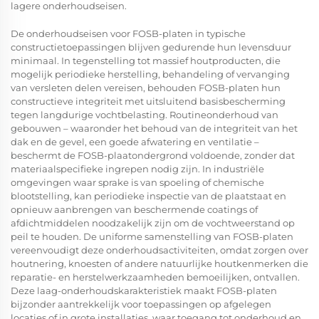
lagere onderhoudseisen.
De onderhoudseisen voor FOSB-platen in typische
constructietoepassingen blijven gedurende hun levensduur
minimaal. In tegenstelling tot massief houtproducten, die
mogelijk periodieke herstelling, behandeling of vervanging
van versleten delen vereisen, behouden FOSB-platen hun
constructieve integriteit met uitsluitend basisbescherming
tegen langdurige vochtbelasting. Routineonderhoud van
gebouwen – waaronder het behoud van de integriteit van het
dak en de gevel, een goede afwatering en ventilatie –
beschermt de FOSB-plaatondergrond voldoende, zonder dat
materiaalspecifieke ingrepen nodig zijn. In industriële
omgevingen waar sprake is van spoeling of chemische
blootstelling, kan periodieke inspectie van de plaatstaat en
opnieuw aanbrengen van beschermende coatings of
afdichtmiddelen noodzakelijk zijn om de vochtweerstand op
peil te houden. De uniforme samenstelling van FOSB-platen
vereenvoudigt deze onderhoudsactiviteiten, omdat zorgen over
houtnering, knoesten of andere natuurlijke houtkenmerken die
reparatie- en herstelwerkzaamheden bemoeilijken, ontvallen.
Deze laag-onderhoudskarakteristiek maakt FOSB-platen
bijzonder aantrekkelijk voor toepassingen op afgelegen
locaties of in grote installaties, waar toegang tot onderhoud en