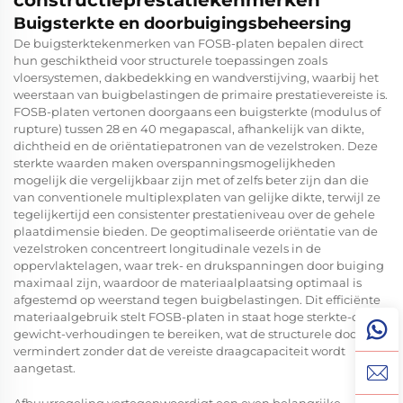
constructieprestatiekenmerken
Buigsterkte en doorbuigingsbeheersing
De buigsterktekenmerken van FOSB-platen bepalen direct
hun geschiktheid voor structurele toepassingen zoals
vloersystemen, dakbedekking en wandverstijving, waarbij het
weerstaan van buigbelastingen de primaire prestatievereiste is.
FOSB-platen vertonen doorgaans een buigsterkte (modulus of
rupture) tussen 28 en 40 megapascal, afhankelijk van dikte,
dichtheid en de oriëntatiepatronen van de vezelstroken. Deze
sterkte waarden maken overspanningsmogelijkheden
mogelijk die vergelijkbaar zijn met of zelfs beter zijn dan die
van conventionele multiplexplaten van gelijke dikte, terwijl ze
tegelijkertijd een consistenter prestatieniveau over de gehele
plaatdimensie bieden. De geoptimaliseerde oriëntatie van de
vezelstroken concentreert longitudinale vezels in de
oppervlaktelagen, waar trek- en drukspanningen door buiging
maximaal zijn, waardoor de materiaalplaatsing optimaal is
afgestemd op weerstand tegen buigbelastingen. Dit efficiënte
materiaalgebruik stelt FOSB-platen in staat hoge sterkte-op-
gewicht-verhoudingen te bereiken, wat de structurele dode last
vermindert zonder dat de vereiste draagcapaciteit wordt
aangetast.