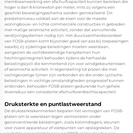
membraanwerking een afschuifcapaciteit kunnen bereiken die
hoger is dan 8 kilonewton per meter, mits zij volgens een
geschikt bevestigingsschema worden geïnstalleerd. Dit
prestatieniveau voldoet aan de eisen voor de meeste
woningbouw- en lichte commerciële constructies in gebieden
met matige seismische activiteit, zonder dat aanvullende
verstijvingsystemen nodig zijn. Het duurzaamheidsvoordeel
van FOSB-platen komt bijzonder goed van pas bij toepassingen
waarbij zij zijdelingse belastingen moeten weerstaan,
aangezien de vochtbestendige harsystemen hun
hechtingsintegriteit behouden tijdens de herhaalde
belastingscycli die kenmerkend zijn voor windgebeurtenissen
of seismische activiteit. In tegenstelling tot platen die met
vochtgevoelige lijmen zijn verbonden en die onder cyclische
belastingen in vochtige omstandigheden progressief kunnen
ontbinden, behouden FOSB-platen gedurende hun gehele
levensduur een consistente afschuifoverdrachtscapaciteit.
Druksterkte en puntlastweerstand
De druksterktekenmerken bepalen het vermogen van FOSB-
platen om te weerstaan tegen vermorzelen onder
geconcentreerde belastingen, zoals kolomdragers, steunen
voor zware apparatuur of voetpunten van opslagrekken. De