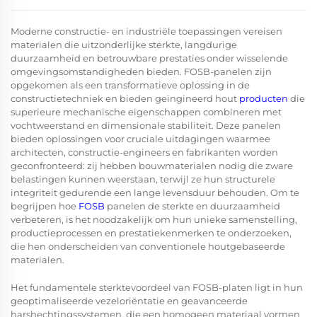
Moderne constructie- en industriële toepassingen vereisen
materialen die uitzonderlijke sterkte, langdurige
duurzaamheid en betrouwbare prestaties onder wisselende
omgevingsomstandigheden bieden.
FOSB-panelen
zijn
opgekomen als een transformatieve oplossing in de
constructietechniek en bieden geïngineerd hout
producten
die
superieure mechanische eigenschappen combineren met
vochtweerstand en dimensionale stabiliteit. Deze panelen
bieden oplossingen voor cruciale uitdagingen waarmee
architecten, constructie-engineers en fabrikanten worden
geconfronteerd: zij hebben bouwmaterialen nodig die zware
belastingen kunnen weerstaan, terwijl ze hun structurele
integriteit gedurende een lange levensduur behouden. Om te
begrijpen hoe
FOSB
panelen de sterkte en duurzaamheid
verbeteren, is het noodzakelijk om hun unieke samenstelling,
productieprocessen en prestatiekenmerken te onderzoeken,
die hen onderscheiden van conventionele houtgebaseerde
materialen.
Het fundamentele sterktevoordeel van FOSB-platen ligt in hun
geoptimaliseerde vezeloriëntatie en geavanceerde
harshechtingssystemen, die een homogeen materiaal vormen