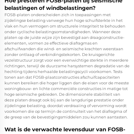
Hoe presteren FOSB-platen bij seismische
belastingen of windbelastingen?
FOSB-platen onderscheiden zich in toepassingen met
zijdelingse belasting vanwege hun hoge schuifsterkte in het
vlak en hun vermogen om structurele integriteit te behouden
onder cyclische belastingsomstandigheden. Wanneer deze
platen op de juiste wijze zijn bevestigd aan draagconstructie-
elementen, vormen ze effectieve diafragmas en
afschuifwanden die wind- en seismische krachten weerstaan
zonder ontlaag of verbindingstekorten. De kruisgerichte
vezelstructuur zorgt voor een evenwichtige sterkte in meerdere
richtingen, terwijl de duurzame harsystemen degradatie van de
hechting tijdens herhaalde belastingscycli voorkomen. Tests
tonen aan dat FOSB-plaatconstructies afschuifcapaciteiten
kunnen bereiken die hoger liggen dan de eisen voor de meeste
woningbouw- en lichte commerciële constructies in matige tot
hoge seismische gebieden. De dimensionele stabiliteit van
deze platen draagt ook bij aan de langdurige prestatie onder
zijdelingse belasting, doordat verdraaiing of vervorming wordt
voorkomen die op termijn de continuïteit van het diafragma of
de greep van de bevestigingsmiddelen zou kunnen aantasten.
Wat is de verwachte levensduur van FOSB-