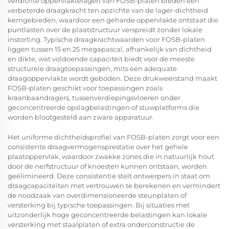
verdichte oppervlaktelagen van FOSB-platen bieden een
verbeterde draagkracht ten opzichte van de lager-dichtheid
kerngebieden, waardoor een geharde oppervlakte ontstaat die
puntlasten over de plaatstructuur verspreidt zonder lokale
instorting. Typische draagkrachtwaarden voor FOSB-platen
liggen tussen 15 en 25 megapascal, afhankelijk van dichtheid
en dikte, wat voldoende capaciteit biedt voor de meeste
structurele draagtoepassingen, mits een adequate
draagoppervlakte wordt geboden. Deze drukweerstand maakt
FOSB-platen geschikt voor toepassingen zoals
kraanbaandragers, tussenverdiepingsvloeren onder
geconcentreerde opslagbelastingen of stuwplatforms die
worden blootgesteld aan zware apparatuur.
Het uniforme dichtheidsprofiel van FOSB-platen zorgt voor een
consistente draagvermogensprestatie over het gehele
plaatoppervlak, waardoor zwakke zones die in natuurlijk hout
door de nerfstructuur of knoesten kunnen ontstaan, worden
geëlimineerd. Deze consistentie stelt ontwerpers in staat om
draagcapaciteiten met vertrouwen te berekenen en vermindert
de noodzaak van overdimensioneerde steunplaten of
versterking bij typische toepassingen. Bij situaties met
uitzonderlijk hoge geconcentreerde belastingen kan lokale
versterking met staalplaten of extra onderconstructie de