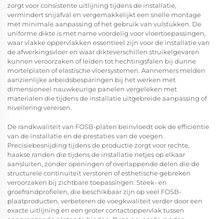
zorgt voor consistente uitlijning tijdens de installatie,
vermindert snijafval en vergemakkelijkt een snelle montage
met minimale aanpassing of het gebruik van vulstukken. De
uniforme dikte is met name voordelig voor vloertoepassingen,
waar vlakke oppervlakken essentieel zijn voor de installatie van
de afwerkingsvloer en waar dikteverschillen struikelgevaren
kunnen veroorzaken of leiden tot hechtingsfalen bij dunne
mortelplaten of elastische vloersystemen. Aannemers melden
aanzienlijke arbeidsbesparingen bij het werken met
dimensioneel nauwkeurige panelen vergeleken met
materialen die tijdens de installatie uitgebreide aanpassing of
nivellering vereisen.
De randkwaliteit van FOSB-platen beïnvloedt ook de efficiëntie
van de installatie en de prestaties van de voegen.
Precisiebesnijding tijdens de productie zorgt voor rechte,
haakse randen die tijdens de installatie netjes op elkaar
aansluiten, zonder openingen of overlappende delen die de
structurele continuïteit verstoren of esthetische gebreken
veroorzaken bij zichtbare toepassingen. Steek- en
groefrandprofielen, die beschikbaar zijn op veel FOSB-
plaatproducten, verbeteren de voegkwaliteit verder door een
exacte uitlijning en een groter contactoppervlak tussen