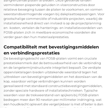
aangrenzende platen te bieden. Deze gevoerde randen
verminderen piepende geluiden in vloerconstructies door
relatieve beweging tussen de platen te voorkomen, en vormen
weerstandsvermogende voegen bij dakplaattoepassingen. Voor
grootschalige commerciële of industriële projecten, waarbij de
installatiesnelheid direct van invloed is op de projectplanning
en -kosten, vertalen de hanterings- en installatievoordelen van
FOSB-platen zich in meetbare economische voordelen die
verder gaan dan hun materiaalprestaties.
Compatibiliteit met bevestigingsmiddelen
en verbindingsprestaties
De bevestigingskracht van FOSB-platen vormt een cruciale
prestatiekenmerk dat de betrouwbaarheid van de verbinding
en de langetermijnstructurele integriteit bepaalt. De verdipte
oppervlaktelagen bieden uitstekende weerstand tegen het
uittrekken van bevestigingsmiddelen en het doorslaan van de
kop, waardoor veilige verbindingen kunnen worden
gerealiseerd met standaard constructiebevestigingsmiddelen,
zonder speciale hardware of installatietechnieken. Typische
waarden voor de trekweerstand van spijkers bij FOSB-platen
bedragen meer dan 90 newton per millimeter indringing, wat
een houdkracht oplevert die vergelijkbaar is met of beter is dan