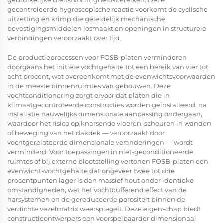
gebruikelijke dienstvochtigheidsbereiken. Deze
gecontroleerde hygroscopische reactie voorkomt de cyclische
uitzetting en krimp die geleidelijk mechanische
bevestigingsmiddelen losmaakt en openingen in structurele
verbindingen veroorzaakt over tijd.
De productieprocessen voor FOSB-platen verminderen
doorgaans het initiële vochtgehalte tot een bereik van vier tot
acht procent, wat overeenkomt met de evenwichtsvoorwaarden
in de meeste binnenruimtes van gebouwen. Deze
vochtconditionering zorgt ervoor dat platen die in
klimaatgecontroleerde constructies worden geïnstalleerd, na
installatie nauwelijks dimensionale aanpassing ondergaan,
waardoor het risico op knarsende vloeren, scheuren in wanden
of beweging van het dakdek — veroorzaakt door
vochtgerelateerde dimensionale veranderingen — wordt
verminderd. Voor toepassingen in niet-geconditioneerde
ruimtes of bij externe blootstelling vertonen FOSB-platen een
evenwichtsvochtgehalte dat ongeveer twee tot drie
procentpunten lager is dan massief hout onder identieke
omstandigheden, wat het vochtbufferend effect van de
harsystemen en de gereduceerde porositeit binnen de
verdichte vezelmatrix weerspiegelt. Deze eigenschap biedt
constructieontwerpers een voorspelbaarder dimensionaal