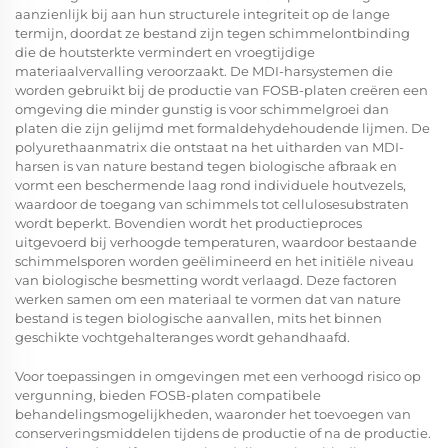
aanzienlijk bij aan hun structurele integriteit op de lange
termijn, doordat ze bestand zijn tegen schimmelontbinding
die de houtsterkte vermindert en vroegtijdige
materiaalvervalling veroorzaakt. De MDI-harsystemen die
worden gebruikt bij de productie van FOSB-platen creëren een
omgeving die minder gunstig is voor schimmelgroei dan
platen die zijn gelijmd met formaldehydehoudende lijmen. De
polyurethaanmatrix die ontstaat na het uitharden van MDI-
harsen is van nature bestand tegen biologische afbraak en
vormt een beschermende laag rond individuele houtvezels,
waardoor de toegang van schimmels tot cellulosesubstraten
wordt beperkt. Bovendien wordt het productieproces
uitgevoerd bij verhoogde temperaturen, waardoor bestaande
schimmelsporen worden geëlimineerd en het initiële niveau
van biologische besmetting wordt verlaagd. Deze factoren
werken samen om een materiaal te vormen dat van nature
bestand is tegen biologische aanvallen, mits het binnen
geschikte vochtgehalteranges wordt gehandhaafd.
Voor toepassingen in omgevingen met een verhoogd risico op
vergunning, bieden FOSB-platen compatibele
behandelingsmogelijkheden, waaronder het toevoegen van
conserveringsmiddelen tijdens de productie of na de productie.