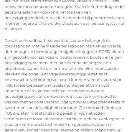
die van massief hout met een vergelijkbare dichtheid. Deze
trekweerstand behoudt de integriteit van de verbinding onder
gebruikslasten en voorkomt het losraken van
bevestigingsmiddelen, wat kan optreden bij platenproducten
met een lagere dichtheid die blootstaan aan belastingscycli of
trillingen.
De schroefhoudbaarheid wordt bijzonder belangrijk in
toepassingen met herhaalde belastingen of situaties waarbij
demontage en hermontage mogelijk nodig zijn. FOSB-platen
zijn geschikt voor standaard houtschroeven, bouten en eigen
bevestigingssystemen, met uitstekende draadgreep en
uittrekweerstand. De uniforme dichtheid elimineert zachte
plekken die ongelijkmatige bevestigingsprestaties of
onverwachte verbindingstekorten kunnen veroorzaken. Voor
industriële toepassingen zoals montageplatforms voor
apparatuur of rekkenstelsels stelt deze betrouwbare
bevestigingsprestatie ontwerpers in staat om vertrouwd te
werken met gebolte verbindingen, zonder uitgebreide tests of
overdimensionale veiligheidsfactoren. De compatibiliteit van
FOSB-platen met standaard bevestigingsmethoden
vermindert de installatiecomplexiteit en stelt bouwploegen in
staat om vertrouwde technieken en gereedschappen te
gebruiken, zonder gespecialiseerde opleiding of apparatuur.