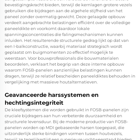
bevestigingskracht bieden, terwijl de kernlagen grotere vezels
gebruiken die bijdragen aan de algehele stijfheid van het
paneel zonder overmatig gewicht. Deze gelaagde opbouw
verdeelt aangebrachte belastingen efficiënt over de volledige
paneeldikte en voorkomt daardoor lokale
spanningsconcentraties die falingsmechanismen kunnen
inluiden. Het resulterende structurele gedrag lijkt op dat van
een I-balkconstructie, waarbij materiaal strategisch wordt
geplaatst om buigmomenten zo effectief mogelijk te
weerstaan. Voor bouwprofessionals die bouwmaterialen
beoordelen, verklaart het begrip van deze interne opbouw
waarom FOSB-panelen aanzienlijke belastingen kunnen
dragen, terwijl ze relatief bescheiden paneeldiktes behouden in
vergelijking met massieve houtalternatieven.
Geavanceerde harssystemen en
hechtingsintegriteit
De kleefsystemen die worden gebruikt in FOSB-panelen zijn
cruciale bijdragers aan hun verbeterde duurzaamheid en
structurele levensduur. Bij de moderne productie van FOSB-
panelen worden op MDI gebaseerde harsen toegepast, die
uitzonderlijk sterke bindingen vormen tussen houtvezels,
terwijl ze tegelijkertijd een superieure vochtweerstand bieden