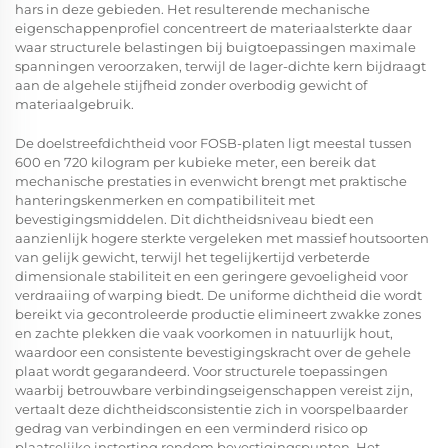
hars in deze gebieden. Het resulterende mechanische
eigenschappenprofiel concentreert de materiaalsterkte daar
waar structurele belastingen bij buigtoepassingen maximale
spanningen veroorzaken, terwijl de lager-dichte kern bijdraagt
aan de algehele stijfheid zonder overbodig gewicht of
materiaalgebruik.
De doelstreefdichtheid voor FOSB-platen ligt meestal tussen
600 en 720 kilogram per kubieke meter, een bereik dat
mechanische prestaties in evenwicht brengt met praktische
hanteringskenmerken en compatibiliteit met
bevestigingsmiddelen. Dit dichtheidsniveau biedt een
aanzienlijk hogere sterkte vergeleken met massief houtsoorten
van gelijk gewicht, terwijl het tegelijkertijd verbeterde
dimensionale stabiliteit en een geringere gevoeligheid voor
verdraaiing of warping biedt. De uniforme dichtheid die wordt
bereikt via gecontroleerde productie elimineert zwakke zones
en zachte plekken die vaak voorkomen in natuurlijk hout,
waardoor een consistente bevestigingskracht over de gehele
plaat wordt gegarandeerd. Voor structurele toepassingen
waarbij betrouwbare verbindingseigenschappen vereist zijn,
vertaalt deze dichtheidsconsistentie zich in voorspelbaarder
gedrag van verbindingen en een verminderd risico op
plaatselijke instorting rondom bevestigingspunten. Het