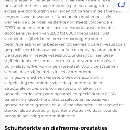
Afbuurregeling vertegenwoordigt een even belangrijke
prestatiekenmerk voor structurele panelen, aangezien
excessieve doorbuiging kan leiden tot barsten in de afwerking,
ongemak voor bewoners of functionele problemen, zelfs
wanneer de uiteindelijke sterkte nog steeds voldoende is.
FOSB-panelen vertonen elasticiteitsmoduluswaarden die
doorgaans variëren van 3500 tot 6000 megapascal, wat
voldoende stijfheid biedt om de doorbuiging onder
bedrijfsbelastingen te beperken tot aanvaardbare niveaus zoals
gespecificeerd in bouwvoorschriften en ontwerpstandaarden.
De kruisgelamineerde vezelstructuur draagt bij aan deze
stijfheid door een composietstructuur te vormen die zowel
buig- als schuifvervormingen weerstaat. Voor vloersystemen
vertaalt deze stijfheid zich in een verminderde
trillingsoverdracht en verbeterd bewonerscomfort in
vergelijking met minder stijve dekplatenmaterialen.
Structurele ontwerpers kunnen gebruikmaken van
gepubliceerde overspanningstabellen specifiek voor FOSB-
panelen om geschikte diktes te selecteren op basis van
gegeven onderliggende balk- of sparafstanden, zodat zowel de
sterkte- als de doorbuigingscriteria worden voldaan voor de
beoogde belastingsomstandigheden.
Schuifsterkte en diafragma-prestaties