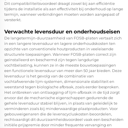
Dit compatibiliteitsvoordeel draagt zowel bij aan efficiëntie
tijdens de installatie als aan effectiviteit bij onderhoud op lange
termijn, wanneer verbindingen moeten worden aangepast of
versterkt.
Verwachte levensduur en onderhoudseisen
De langetermijn-duurzaamheid van FOSB-platen vertaalt zich
in een langere levensduur en lagere onderhoudskosten ten
opzichte van conventionele houtproducten in veeleisende
structurele toepassingen. Wanneer FOSB-platen correct zijn
geïnstalleerd en beschermd zijn tegen langdurige
vochtbelasting, kunnen ze in de meeste bouwtoepassingen
een functionele levensduur van meer dan 50 jaar bieden. Deze
levensduur is het gevolg van de combinatie van
vochtafwerende lijm-systemen, dimensionale stabiliteit en
weerstand tegen biologische afbraak, zoals eerder besproken.
Het ontbreken van ontlaagging of lijm-afbraak in de tijd zorgt
ervoor dat de mechanische eigenschappen gedurende de
gehele levensduur stabiel blijven, in plaats van geleidelijk te
verminderen zoals bij minderwaardige plaatproducten. Voor
gebouweigenaren die de levenscycluskosten beoordelen,
rechtvaardigt dit duurzaamheidsvoordeel vaak een bescheiden
initiële prijspremie door minder frequente vervanging en