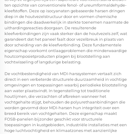
ten opzichte van conventionele fenol- of ureumformaldehyde-
kleefstoffen. Deze op isocyanaten gebaseerde harsen dringen
diep in de houtvezelstructuur door en vormen chemische
bindingen die daadwerkelijk in sterkte toenemen naarmate de
uithardingsreacties doorgaan. De resulterende
kleefverbindingen zijn vaak sterker dan de houtvezels zelf, wat
garandeert dat het paneel faalt door vezelbreuk in plaats van
door scheiding van de kleefverbinding. Deze fundamentele
eigenschap voorkomt ontlaagproblemen die minderwaardige
houtcomposietproducten plagen bij blootstelling aan
vochtwisseling of langdurige belasting.
De vochtbestendigheid van MDI-harssystemen vertaalt zich
direct in een verbeterde structurele duurzaamheid in vochtige
omgevingen en toepassingen waarbij periodieke blootstelling
aan water plaatsvindt. In tegenstelling tot traditionele
houtlijmen, die verzachten of afbreken wanneer het
vochtgehalte stijgt, behouden de polyurethaanbindingen die
worden gevormd door MDI-harsen hun integriteit over een
breed bereik van vochtgehalten. Deze eigenschap maakt
FOSB-panelen
bijzonder geschikt voor structurele
toepassingen in kustgebieden, industriële installaties met een
hoge luchtvochtigheid en klimaatzones met aanzienlijke