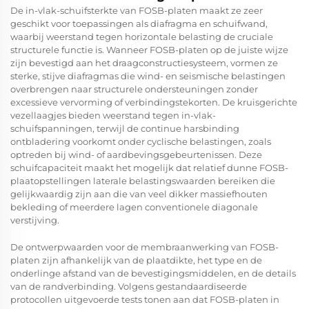
De in-vlak-schuifsterkte van FOSB-platen maakt ze zeer
geschikt voor toepassingen als diafragma en schuifwand,
waarbij weerstand tegen horizontale belasting de cruciale
structurele functie is. Wanneer FOSB-platen op de juiste wijze
zijn bevestigd aan het draagconstructiesysteem, vormen ze
sterke, stijve diafragmas die wind- en seismische belastingen
overbrengen naar structurele ondersteuningen zonder
excessieve vervorming of verbindingstekorten. De kruisgerichte
vezellaagjes bieden weerstand tegen in-vlak-
schuifspanningen, terwijl de continue harsbinding
ontbladering voorkomt onder cyclische belastingen, zoals
optreden bij wind- of aardbevingsgebeurtenissen. Deze
schuifcapaciteit maakt het mogelijk dat relatief dunne FOSB-
plaatopstellingen laterale belastingswaarden bereiken die
gelijkwaardig zijn aan die van veel dikker massiefhouten
bekleding of meerdere lagen conventionele diagonale
verstijving.
De ontwerpwaarden voor de membraanwerking van FOSB-
platen zijn afhankelijk van de plaatdikte, het type en de
onderlinge afstand van de bevestigingsmiddelen, en de details
van de randverbinding. Volgens gestandaardiseerde
protocollen uitgevoerde tests tonen aan dat FOSB-platen in