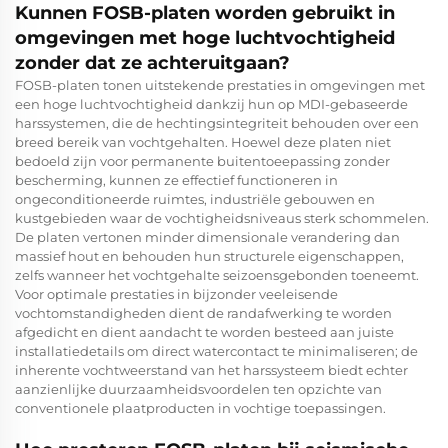
Kunnen FOSB-platen worden gebruikt in
omgevingen met hoge luchtvochtigheid
zonder dat ze achteruitgaan?
FOSB-platen tonen uitstekende prestaties in omgevingen met
een hoge luchtvochtigheid dankzij hun op MDI-gebaseerde
harssystemen, die de hechtingsintegriteit behouden over een
breed bereik van vochtgehalten. Hoewel deze platen niet
bedoeld zijn voor permanente buitentoeepassing zonder
bescherming, kunnen ze effectief functioneren in
ongeconditioneerde ruimtes, industriële gebouwen en
kustgebieden waar de vochtigheidsniveaus sterk schommelen.
De platen vertonen minder dimensionale verandering dan
massief hout en behouden hun structurele eigenschappen,
zelfs wanneer het vochtgehalte seizoensgebonden toeneemt.
Voor optimale prestaties in bijzonder veeleisende
vochtomstandigheden dient de randafwerking te worden
afgedicht en dient aandacht te worden besteed aan juiste
installatiedetails om direct watercontact te minimaliseren; de
inherente vochtweerstand van het harssysteem biedt echter
aanzienlijke duurzaamheidsvoordelen ten opzichte van
conventionele plaatproducten in vochtige toepassingen.