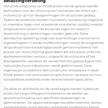
belastingverdeling
Het productieproces van FOSB-platen omvat geavanceerde
technieken voor de uitlijning van houtvezels, die direct van
invloed zijn op hun draagvermogen en structureel gedrag.
Tijdens de productie worden houtvezels nauwkeurig uitgelijnd
in meerdere lagen met wisselende oriëntaties, waarbij meestal
longitudinale vezels in de buitenste lagen en vezels in
dwarsrichting in de kernlagen worden gebruikt. Deze
doordachte opstelling zorgt voor evenwichtige mechanische
eigenschappen in beide hoofdrichtingen, terwijl de buigsterkte
langs de primaire belastingsas wordt gemaximaliseerd. Het
proces van vezeluitlijning garandeert dat elke plaat uniforme
sterktekenmerken vertoont, ongeacht de snijlocatie of het
plaatgedeelte, waardoor de variabiliteit die gepaard gaat met
natuurlijke houtnerfpatronen wordt geëlimineerd. Deze
ingenieuze consistentie stelt constructie-ontwerpers in staat
FOSB-platen met vertrouwen te specificeren, op basis van hun
voorspelbare prestaties onder diverse belastingssituaties.
De dikte en dichtheid van de vezellaagjes worden tijdens de
productie zorgvuldig gecontroleerd om de sterkte-op-
gewichtverhouding voor specifieke toepassingen te
optimaliseren. De oppervlaktelagen bevatten kleinere, sterker
aangestampte vezels die een verbeterde hardheid en betere