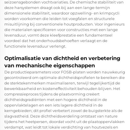
seizoensgebonden vochtvariaties. De chemische stabiliteit van
deze harsystemen draagt ook bij aan een lange-termijn
dimensionele stabiliteit, waardoor opzwelling- en krimpcycli
worden voorkomen die leiden tot voegfalen en structurele
misuitlijning bij conventionele houtproducten. Voor ingenieurs
die materialen specificeren voor constructies met een lange
levensduur, vormt deze kleefprestatie een fundamenteel
voordeel dat het onderhoudsbehoeften verlaagt en de
functionele levensduur verlengt.
Optimalisatie van dichtheid en verbetering
van mechanische eigenschappen
De productieparameters voor FOSB-platen worden nauwkeurig
gecontroleerd om optimale dichtheidsprofielen te bereiken die
de sterktekenmerken maximaliseren, terwijl tegelijkertijd de
bewerkbaarheid en kosteneffectiviteit behouden blijven. Het
compressieproces tijdens de plaatvorming creëert
dichtheidsgradiënten met een hogere dichtheid in de
oppervlaktelagen en een iets lagere dichtheid in de
kerngebieden; dit profiel verbetert zowel de buigsterkte als de
slagvastheid. Deze dichtheidsverdeling ontstaat van nature
tijdens het heetpersen, doordat vocht uit de plaatoppervlakken
verdampt, wat leidt tot lokale verdichting van houtvezels en