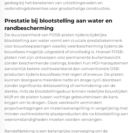
gedrag bij het berekenen van uitzettingsnaden en
verbindingstoleranties voor grootschalige constructies.
Prestatie bij blootstelling aan water en
randbescherming
De duurzaamheid van FOSB-platen tijdens tijdelijke
blootstelling aan water vormt een cruciale prestatiekenmerk
voor bouwtoepassingen waarbij weerbescherming tijdens de
bouwfases mogelijk uitgesteld of onvolledig is. Hoewel FOSB-
platen niet zijn ontworpen voor permanente buitentoezicht
zonder beschermende coatings, bieden hun MDI-harssystemen
aanzienlijk betere vochtweerstand dan conventionele OSB-
producten tijdens bouwfases met regen of sneeuw. De platen
kunnen doorgaans meerdere natte en droge cycli doorstaan
zonder significante dikteswelling of vermindering van de
sterkte, mits de blootstellingsduur binnen redelijke bouwtijden
blijft en de platen tussen vochtige gebeurtenissen de kans
krijgen om te drogen. Deze veerkracht vermindert
projectvertragingen en materiaalverspilling in vergelijking met
minder vochtresistente plaatproducten die na blootstelling aan
weeromstandigheden moeten worden vervangen.
Randafdekking is een belangrijke overweging om de