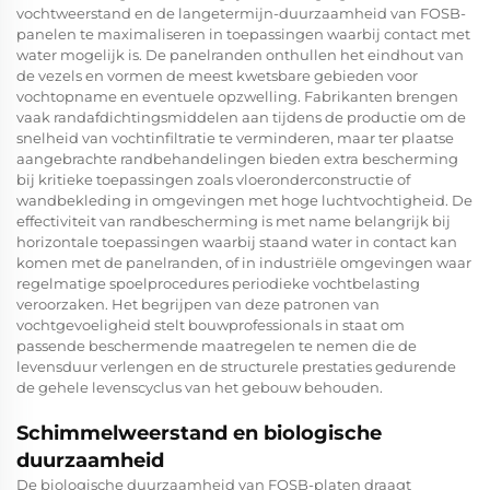
vochtweerstand en de langetermijn-duurzaamheid van FOSB-
panelen te maximaliseren in toepassingen waarbij contact met
water mogelijk is. De panelranden onthullen het eindhout van
de vezels en vormen de meest kwetsbare gebieden voor
vochtopname en eventuele opzwelling. Fabrikanten brengen
vaak randafdichtingsmiddelen aan tijdens de productie om de
snelheid van vochtinfiltratie te verminderen, maar ter plaatse
aangebrachte randbehandelingen bieden extra bescherming
bij kritieke toepassingen zoals vloeronderconstructie of
wandbekleding in omgevingen met hoge luchtvochtigheid. De
effectiviteit van randbescherming is met name belangrijk bij
horizontale toepassingen waarbij staand water in contact kan
komen met de panelranden, of in industriële omgevingen waar
regelmatige spoelprocedures periodieke vochtbelasting
veroorzaken. Het begrijpen van deze patronen van
vochtgevoeligheid stelt bouwprofessionals in staat om
passende beschermende maatregelen te nemen die de
levensduur verlengen en de structurele prestaties gedurende
de gehele levenscyclus van het gebouw behouden.
Schimmelweerstand en biologische
duurzaamheid
De biologische duurzaamheid van FOSB-platen draagt