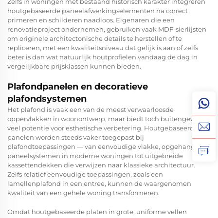
Zelfs in woningen met bestaand historisch karakter integreren
houtgebaseerde paneelafwerkingselementen na correct
primeren en schilderen naadloos. Eigenaren die een
renovatieproject ondernemen, gebruiken vaak MDF-sierlijsten
om originele architectonische details te herstellen of te
repliceren, met een kwaliteitsniveau dat gelijk is aan of zelfs
beter is dan wat natuurlijk houtprofielen vandaag de dag in
vergelijkbare prijsklassen kunnen bieden.
Plafondpanelen en decoratieve
plafondsystemen
Het plafond is vaak een van de meest verwaarloosde
oppervlakken in woonontwerp, maar biedt toch buitengewoon
veel potentie voor esthetische verbetering. Houtgebaseerde
panelen worden steeds vaker toegepast bij
plafondtoepassingen — van eenvoudige vlakke, opgehangen
paneelsystemen in moderne woningen tot uitgebreide
kassettendekken die verwijzen naar klassieke architectuur.
Zelfs relatief eenvoudige toepassingen, zoals een
lamellenplafond in een entree, kunnen de waargenomen
kwaliteit van een gehele woning transformeren.
Omdat houtgebaseerde platen in grote, uniforme vellen