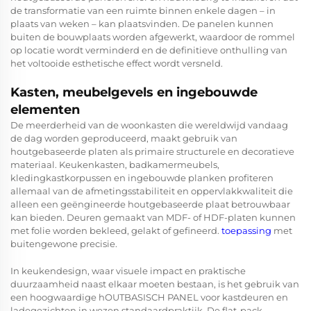
de transformatie van een ruimte binnen enkele dagen – in
plaats van weken – kan plaatsvinden. De panelen kunnen
buiten de bouwplaats worden afgewerkt, waardoor de rommel
op locatie wordt verminderd en de definitieve onthulling van
het voltooide esthetische effect wordt versneld.
Kasten, meubelgevels en ingebouwde
elementen
De meerderheid van de woonkasten die wereldwijd vandaag
de dag worden geproduceerd, maakt gebruik van
houtgebaseerde platen als primaire structurele en decoratieve
materiaal. Keukenkasten, badkamermeubels,
kledingkastkorpussen en ingebouwde planken profiteren
allemaal van de afmetingsstabiliteit en oppervlakkwaliteit die
alleen een geëngineerde houtgebaseerde plaat betrouwbaar
kan bieden. Deuren gemaakt van MDF- of HDF-platen kunnen
met folie worden bekleed, gelakt of gefineerd.
toepassing
met
buitengewone precisie.
In keukendesign, waar visuele impact en praktische
duurzaamheid naast elkaar moeten bestaan, is het gebruik van
een hoogwaardige
hOUTBASISCH PANEL
voor kastdeuren en
ladegezichten in wezen standaardpraktijk. De flat-pack-