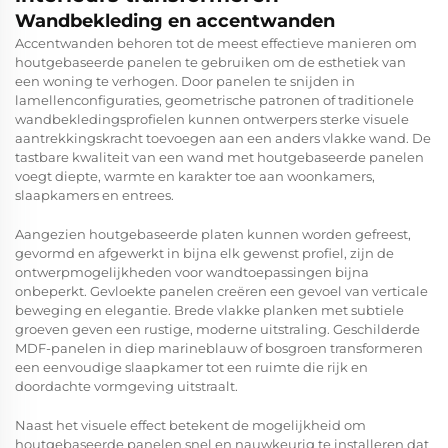
Wandbekleding en accentwanden
Accentwanden behoren tot de meest effectieve manieren om
houtgebaseerde panelen te gebruiken om de esthetiek van
een woning te verhogen. Door panelen te snijden in
lamellenconfiguraties, geometrische patronen of traditionele
wandbekledingsprofielen kunnen ontwerpers sterke visuele
aantrekkingskracht toevoegen aan een anders vlakke wand. De
tastbare kwaliteit van een wand met houtgebaseerde panelen
voegt diepte, warmte en karakter toe aan woonkamers,
slaapkamers en entrees.
Aangezien houtgebaseerde platen kunnen worden gefreest,
gevormd en afgewerkt in bijna elk gewenst profiel, zijn de
ontwerpmogelijkheden voor wandtoepassingen bijna
onbeperkt. Gevloekte panelen creëren een gevoel van verticale
beweging en elegantie. Brede vlakke planken met subtiele
groeven geven een rustige, moderne uitstraling. Geschilderde
MDF-panelen in diep marineblauw of bosgroen transformeren
een eenvoudige slaapkamer tot een ruimte die rijk en
doordachte vormgeving uitstraalt.
Naast het visuele effect betekent de mogelijkheid om
houtgebaseerde panelen snel en nauwkeurig te installeren dat