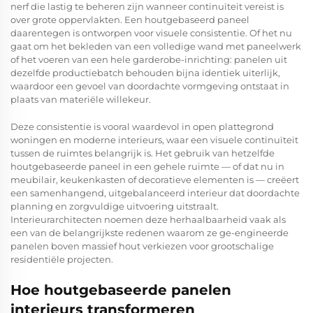
nerf die lastig te beheren zijn wanneer continuïteit vereist is
over grote oppervlakten. Een houtgebaseerd paneel
daarentegen is ontworpen voor visuele consistentie. Of het nu
gaat om het bekleden van een volledige wand met paneelwerk
of het voeren van een hele garderobe-inrichting: panelen uit
dezelfde productiebatch behouden bijna identiek uiterlijk,
waardoor een gevoel van doordachte vormgeving ontstaat in
plaats van materiële willekeur.
Deze consistentie is vooral waardevol in open plattegrond
woningen en moderne interieurs, waar een visuele continuïteit
tussen de ruimtes belangrijk is. Het gebruik van hetzelfde
houtgebaseerde paneel in een gehele ruimte — of dat nu in
meubilair, keukenkasten of decoratieve elementen is — creëert
een samenhangend, uitgebalanceerd interieur dat doordachte
planning en zorgvuldige uitvoering uitstraalt.
Interieurarchitecten noemen deze herhaalbaarheid vaak als
een van de belangrijkste redenen waarom ze ge-engineerde
panelen boven massief hout verkiezen voor grootschalige
residentiële projecten.
Hoe houtgebaseerde panelen
interieurs transformeren