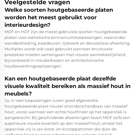
Veelgestelde vragen
Welke soorten houtgebaseerde platen
worden het meest gebruikt voor
interieurdesign?
MDF en HDF zijn de meest gebruikte soorten houtgebaseerde
platen voor esthetische binnenruimtoepassingen, waaronder
wandbekleding, kastdeuren, lijstwerk en decoratieve afwerking.
Multiplex wordt ook vaak gebruikt wanneer structurele
prestaties moeten samengaan met visuele aantrekkelijkheid,
bijvoorbeeld in meubelkasten en architectonische
houtbewerkingsoplossingen.
Kan een houtgebaseerde plaat dezelfde
visuele kwaliteit bereiken als massief hout in
meubels?
Ja, in veel toepassingen is een goed afgewerkte
houtgebaseerde plaat visueel ononderscheidbaar van massief
hout, vooral wanneer een echte houtfineer op het oppervlak is
aangebracht. Bij geschilderde afwerkingen levert MDF zelfs een
superieure visuele kwaliteit op dan massief hout, omdat het
oppervlak vrij is van korst- en knooppatronen die door de
verflagen heen kunnen schemeren na verloop van tijd.