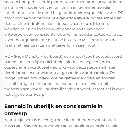
soorten houtgebaseerde platen, wordt met name gewaardeerd
om zijn vermogen om verf uniform aan te nemen zonder
interferentie van de nerf. Het gladde, dichte oppervlak van MDF
zorgt voor een onberispelijke geverfde afwerking die scherp en
doordachte indruk maakt — ideaal voor meubeldeuren,
wandpanelen en ingebouwde opbergunits. Wanneer
ontwerpers een consistente kleur willen zonder textuurvariatie,
levert houtgebaseerde plaat op basis van MDF resultaten die
vaak niet haalbaar zijn met geverfd massief hout.
HDF (High Density Fiberboard), een ander type houtgebaseerd
paneel met een fijner dichtheid, biedt een nog verfijnder
oppervlak en wordt veel gebruikt voor decoratieve sierlijsten,
deurbladen en nauwkeurig uitgesneden wandpanelen. De
mogelijkheid om ingewikkelde gefreesde profielen zonder
afschilfering te behouden, maakt het tot een favoriet bij
toepassingen waarbij gedetailleerde esthetiek essentieel is voor
het algehele ontwerp.
Eenheid in uiterlijk en consistentie in
ontwerp
Natuurlijk hout is prachtig, maar kent inherente variabiliteit —
knoesten, kleurverschuivingen en onregelmatigheden in de