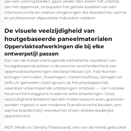
aan een woning bieden, gaan verder dan alleen het uiterlijk
van het oppervlak; ze bepalen het gehele karakter van een
interieurruimte en creëren omgevingen die doordachte, warme
en professioneel afgewerkte indrukken wekken.
De visuele veelzijdigheid van
houtgebaseerde paneelmaterialen
Oppervlakteafwerkingen die bij elke
ontwerpstijl passen
Een van de meest overtuigende esthetische voordelen van
houtgebaseerde platen is de enorme verscheidenheid aan
oppervlakteafwerkingen die beschikbaar zijn. Fabrikanten
brengen laminaten, fineerlagen, melaminefolies, laklagen en
zelfs UV-geharden coatings aan op het plaatoppervlak,
waardoor uiteenlopende uitstralingen ontstaan — van rustieke
houtnerf tot hoogglans moderne witte afwerkingen. Deze
veelzijdigheid betekent dat één materiaalsoort even goed kan
worden ingezet in een moderne Scandinavische keuken, een
warme boerderijstijl woonkamer of een strakke stedelijke
appartement.
MDF (Medium Density Fiberboard), een van de meest gebruikte