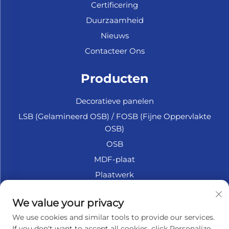
Certificering
Duurzaamheid
Nieuws
Contacteer Ons
Producten
Decoratieve panelen
LSB (Gelamineerd OSB) / FOSB (Fijne Oppervlakte
OSB)
OSB
MDF-plaat
Plaatwerk
Marine Multiplex
We value your privacy
Fiberplaat
We use cookies and similar tools to provide our services.
Accessoires
If you don't want to accept all cookies, click Personalize