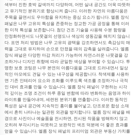
색부터 진한 호박 갈색까지 다양하며, 어떤 실내 공간도 더욱 따뜻하
고 유기적인 분위기로 향상시켜 줍니다. 이러한 자연의 아름다움은
주목을 끌면서도 우아함을 유지하는 중심 요소가 됩니다. 엘름 장식
패널은 나무 고유의 특성을 존중하는 정교한 가공 공정을 통해 이러
한 미적 특성을 보존합니다. 첨단 건조 기술을 사용해 수분 함량을
안정화하면서도 나뭇결의 선명도나 색상의 생동감을 해치지 않습니
다. 표면 처리 방법은 나무 고유의 광택을 강조하면서도 촉감상의 매
력을 그대로 유지하여 손으로 만졌을 때의 감촉을 살려줍니다. 엘름
장식 패널은 다양한 마감 처리가 가능하여 자연스러운 나뭇결을 강
조하거나 디자인 취향에 따라 균일한 색상을 부여할 수 있습니다. 투
명한 보호 코팅은 나무 본연의 아름다움을 그대로 드러내면서 일상
적인 마모에도 견딜 수 있는 내구성을 제공합니다. 착색제를 사용하
면 기존 인테리어 요소와 조화를 이루도록 색조를 조정하거나 극적
인 대비 효과를 만들 수 있습니다. 엘름 장식 패널이 구현하는 시각
적 깊이는 조명 조건이 하루 종일 변함에 따라 변화하는 음영과 하이
라이트를 만들어내며, 세련된 분위기를 연출합니다. 이러한 동적인
특성은 실내 공간에 지속적인 흥미를 불어넣고, 단조로운 합성 소재
에서 흔히 나타나는 일관된 외관을 방지합니다. 엘름 장식 패널을 배
경으로 사진이나 예술품을 전시하면, 전시된 작품을 방해하지 않고
오히려 부각시키는 따뜻하고 보완적인 색조 덕분에 더 좋은 효과를
얻을 수 있습니다. 엘름 장식 패널의 프리미엄 외관은 부동산 가치를