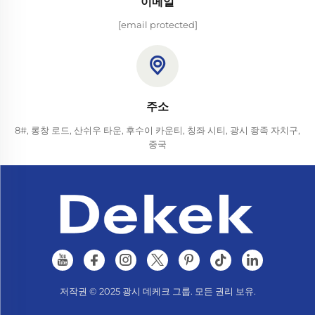
이메일
[email protected]
주소
8#, 롱창 로드, 산쉬우 타운, 후수이 카운티, 칭좌 시티, 광시 좡족 자치구,
중국
저작권 © 2025 광시 데케크 그룹. 모든 권리 보유.