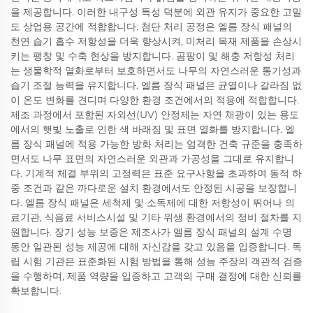
을 제공합니다. 이러한 내구성 특성 덕분에 외관 유지가 중요한 고밀
도 상업용 공간에 적합합니다. 첨단 처리 공정은 엘름 장식 패널의
천연 습기 흡수 저항성을 더욱 향상시켜, 미처리 목재 제품을 손상시
키는 팽창 및 수축 현상을 방지합니다. 곰팡이 및 해충 저항성 처리
는 생물학적 열화로부터 보호하면서도 나무의 자연스러운 통기성과
습기 조절 능력을 유지합니다. 엘름 장식 패널은 균열이나 갈라짐 없
이 온도 변화를 견디며 다양한 환경 조건에서의 적용에 적합합니다.
제조 과정에서 포함된 자외선(UV) 안정제는 자연 채광이 있는 용도
에서의 햇빛 노출로 인한 색 바래짐 및 표면 열화를 방지합니다. 엘
름 장식 패널에 적용 가능한 방화 처리는 엄격한 건축 규준을 충족하
면서도 나무 표면의 자연스러운 외관과 가공성을 그대로 유지합니
다. 기계적 체결 부위의 고정력은 표준 요구사항을 초과하여 동적 하
중 조건과 같은 까다로운 설치 환경에서도 안정된 시공을 보장합니
다. 엘름 장식 패널은 세척제 및 소독제에 대한 저항성이 뛰어나 의
료기관, 식음료 서비스시설 및 기타 위생 환경에서의 정비 절차를 지
원합니다. 장기 성능 보증은 제조사가 엘름 장식 패널의 설계 수명
동안 일관된 성능 제공에 대해 자신감을 갖고 있음을 입증합니다. 독
립 시험 기관은 표준화된 시험 방법을 통해 성능 주장의 객관적 검증
을 수행하며, 제품 역량을 입증하고 고객의 구매 결정에 대한 신뢰를
확보합니다.