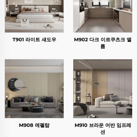
T901 라이트 섀도우
M902 다크 이르쿠츠크 엘
름
M908 에펠탑
M910 브라운 어반 임프레
션