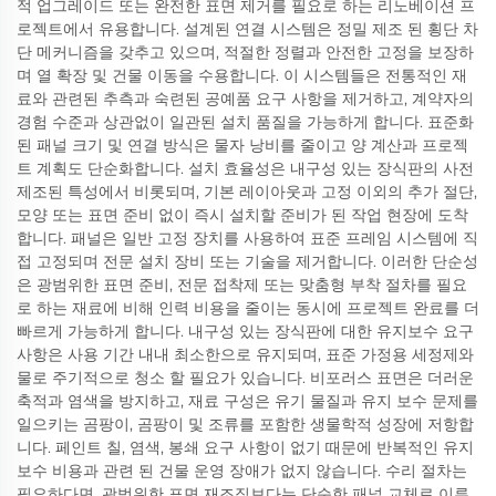
적 업그레이드 또는 완전한 표면 제거를 필요로 하는 리노베이션 프
로젝트에서 유용합니다. 설계된 연결 시스템은 정밀 제조 된 횡단 차
단 메커니즘을 갖추고 있으며, 적절한 정렬과 안전한 고정을 보장하
며 열 확장 및 건물 이동을 수용합니다. 이 시스템들은 전통적인 재
료와 관련된 추측과 숙련된 공예품 요구 사항을 제거하고, 계약자의
경험 수준과 상관없이 일관된 설치 품질을 가능하게 합니다. 표준화
된 패널 크기 및 연결 방식은 물자 낭비를 줄이고 양 계산과 프로젝
트 계획도 단순화합니다. 설치 효율성은 내구성 있는 장식판의 사전
제조된 특성에서 비롯되며, 기본 레이아웃과 고정 이외의 추가 절단,
모양 또는 표면 준비 없이 즉시 설치할 준비가 된 작업 현장에 도착
합니다. 패널은 일반 고정 장치를 사용하여 표준 프레임 시스템에 직
접 고정되며 전문 설치 장비 또는 기술을 제거합니다. 이러한 단순성
은 광범위한 표면 준비, 전문 접착제 또는 맞춤형 부착 절차를 필요
로 하는 재료에 비해 인력 비용을 줄이는 동시에 프로젝트 완료를 더
빠르게 가능하게 합니다. 내구성 있는 장식판에 대한 유지보수 요구
사항은 사용 기간 내내 최소한으로 유지되며, 표준 가정용 세정제와
물로 주기적으로 청소 할 필요가 있습니다. 비포러스 표면은 더러운
축적과 염색을 방지하고, 재료 구성은 유기 물질과 유지 보수 문제를
일으키는 곰팡이, 곰팡이 및 조류를 포함한 생물학적 성장에 저항합
니다. 페인트 칠, 염색, 봉쇄 요구 사항이 없기 때문에 반복적인 유지
보수 비용과 관련 된 건물 운영 장애가 없지 않습니다. 수리 절차는
필요하다면, 광범위한 표면 재조직보다는 단순한 패널 교체로 이루