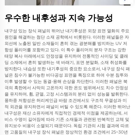
우수한 내후성과 지속 가능성
내구성 있는 장식 패널의 뛰어난 내기후성은 외장 표면 열화의 주요
원인을 해결하는 첨단 소재 공학에서 비롯된다. 이러한 패널들은 자
외선에 노출된 일반 소재들이 흔히 겪는 광분해를 방지하는 UV 저
항성 폴리머를 포함하고 있다. 이 특수 폴리머의 분자 구조는 강한
태양 복사 아래에서도 안정성을 유지하여 전통적인 사이딩 및 클래
딩 소재에서 흔히 발생하는 색 바래기, 표면 분말화, 소재 취성화를
방지한다. 내습성 또한 내기후성의 중요한 요소로서, 내구성 장식 패
널은 침수가 불가능한 비다공성 표면을 특징으로 하여 수분 침투와
이후 발생할 수 있는 동결-융해 손상을 차단한다. 이러한 패널은 북
극의 혹한에서 사막의 고온까지 극한 온도 범위에서도 치수 안정성
을 유지하며, 휨, 균열, 고정 시스템과의 분리 없이 성능을 발휘한다.
풍하중 저항성은 허리케인급 바람 조건에서도 구조적 무결성과 미
적 외관을 유지하면서 패널이 버틸 수 있도록 해준다. 이러한 뛰어난
내구성은 재산 소유자에게 직접적인 경제적 이점을 제공하는데, 서
비스 수명이 길어짐에 따라 기존 소재들과 관련된 반복적인 교체 및
유지보수 비용이 소멸되기 때문이다. 독립 기관의 시험 결과에 따르
면 고품질의 내구성 장식 패널은 정상적인 환경 조건에서 25~30년