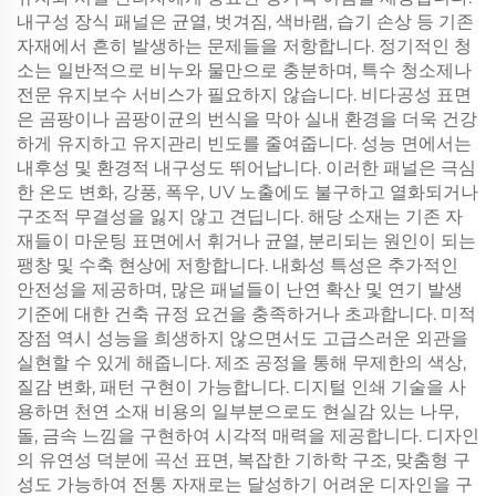
내구성 장식 패널은 균열, 벗겨짐, 색바램, 습기 손상 등 기존
자재에서 흔히 발생하는 문제들을 저항합니다. 정기적인 청
소는 일반적으로 비누와 물만으로 충분하며, 특수 청소제나
전문 유지보수 서비스가 필요하지 않습니다. 비다공성 표면
은 곰팡이나 곰팡이균의 번식을 막아 실내 환경을 더욱 건강
하게 유지하고 유지관리 빈도를 줄여줍니다. 성능 면에서는
내후성 및 환경적 내구성도 뛰어납니다. 이러한 패널은 극심
한 온도 변화, 강풍, 폭우, UV 노출에도 불구하고 열화되거나
구조적 무결성을 잃지 않고 견딥니다. 해당 소재는 기존 자
재들이 마운팅 표면에서 휘거나 균열, 분리되는 원인이 되는
팽창 및 수축 현상에 저항합니다. 내화성 특성은 추가적인
안전성을 제공하며, 많은 패널들이 난연 확산 및 연기 발생
기준에 대한 건축 규정 요건을 충족하거나 초과합니다. 미적
장점 역시 성능을 희생하지 않으면서도 고급스러운 외관을
실현할 수 있게 해줍니다. 제조 공정을 통해 무제한의 색상,
질감 변화, 패턴 구현이 가능합니다. 디지털 인쇄 기술을 사
용하면 천연 소재 비용의 일부분으로도 현실감 있는 나무,
돌, 금속 느낌을 구현하여 시각적 매력을 제공합니다. 디자인
의 유연성 덕분에 곡선 표면, 복잡한 기하학 구조, 맞춤형 구
성도 가능하여 전통 자재로는 달성하기 어려운 디자인을 구