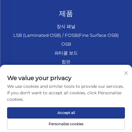
제품
장식 패널
LSB (Laminated OSB) / FOSB(Fine Surface OSB)
OSB
파티클 보드
합판
마린 합판
We value your privacy
섬유판
We use cookies and similar tools to provide our services.
액세서리
If you don't want to accept all cookies, click Personalize
cookies.
회사 소개
Accept all
개인정보 보호정책
Personalize cookies