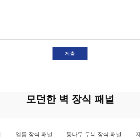
제출
모던한 벽 장식 패널
체
엘름 장식 패널
통나무 무늬 장식 패널
자