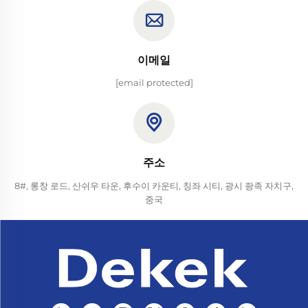
이메일
[email protected]
주소
8#, 롱창 로드, 산쉬우 타운, 후수이 카운티, 칭좌 시티, 광시 좡족 자치구,
중국