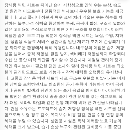
장식용 벽면 시트는 뛰어난 습기 저항성으로 인해 수분 손상, 습도
및 환경적 마모로부터 전통적인 벽재보다 우수한 보호 기능을 제공
합니다. 고급 폴리머 성분과 특수 표면 처리 기술은 수분 침투를 차
단하는 불투과성 장벽을 형성하여 부패, 곰팡이 발생, 구조적 열화와
같은 고비용의 손상으로부터 벽면 기반 구조를 보호합니다. 이러한
탁월한 습기 보호 기능 덕분에 장식용 벽면 시트는 욕실, 주방, 지하
실, 상업용 식음료 서비스 공간처럼 일반 재료가 조기에 손상되기 쉬
운 까다로운 환경에서 특히 유용합니다. 내구성의 이점은 습기 저항
성을 넘어서 충격 저항성, 긁힘 방지, 색바래기 저항성까지 확장되며
수십 년 동안 미적 외관을 유지할 수 있습니다. 계절별 관리와 정기
적인 유지보수가 필요한 천연 소재와 달리 장식용 벽면 시트는 최소
한의 관리만으로도 보호 기능과 시각적 매력을 오랫동안 유지합니
다. 고품질 장식용 벽면 시트의 세포 구조는 수분을 반발시키는 미세
한 장벽을 포함하면서도 최소한의 공기 순환이 가능하게 하여 곰팡
이나 곰팡이 발생의 원인이 되는 습기 응결을 방지합니다. 이러한 기
술 발전은 습한 환경에서 종종 습기 관련 문제를 겪는 석고보드, 목
재 패널, 세라믹 타일과 같은 전통 재료에 비해 큰 개선을 나타냅니
다. 건물 소유주는 프로젝트에 습기 저항성 장식용 벽면 시트를 선택
함으로써 보험 청구 감소, 유지보수 비용 절감, 건물 수명 연장 등의
혜택을 누릴 수 있습니다. 상업용 시설은 특히 이러한 보호 기능의
혜택을 크게 받으며, 습기 손상 복구와 관련된 고비용의 가동 중단