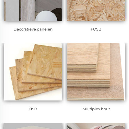
Decoratieve panelen
FOSB
OSB
Multiplex hout