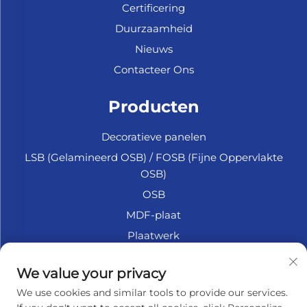
Certificering
Duurzaamheid
Nieuws
Contacteer Ons
Producten
Decoratieve panelen
LSB (Gelamineerd OSB) / FOSB (Fijne Oppervlakte
OSB)
OSB
MDF-plaat
Plaatwerk
Marine Multiplex
We value your privacy
Fiberplaat
We use cookies and similar tools to provide our services.
Accessoires