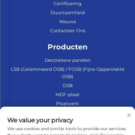
Certificering
Duurzaamheid
Nieuws
Contacteer Ons
Producten
Decoratieve panelen
LSB (Gelamineerd OSB) / FOSB (Fijne Oppervlakte
OSB)
OSB
MDF-plaat
Plaatwerk
Marine Multiplex
We value your privacy
Fiberplaat
We use cookies and similar tools to provide our services.
Accessoires