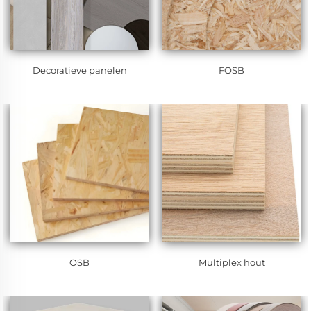
Decoratieve panelen
FOSB
OSB
Multiplex hout