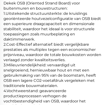
Dekek OSB (Oriented Strand Board) voor
buitenmuren en bouwstructuren:
1.Uitstekende structuursterkte: de kruislings
georiënteerde houtvezelconfiguratie van OSB biedt
een superieure draagcapaciteit en dimensionale
stabiliteit, waardoor het ideaal is voor structurele
toepassingen zoals muurbeplating en
daktimmerwerk.
2.Cost-Effectief alternatief: biedt vergelijkbare
prestaties als multiplex tegen een economischer
prijsniveau, waardoor de totale bouwkosten worden
verlaagd zonder kwaliteitsverlies.
3.Milieuvriendelijkheid: vervaardigd uit
snelgroeiend, hernieuwbaar hout en met een
gebruikmaking van 95% van de boomstam, heeft
OSB een lagere CO2-voetafdruk vergeleken met
traditionele bouwmaterialen.
4.Vochtweerstand: geavanceerde
productieprocessen verhogen de
vochtbestendigheid van OSB, waardoor het