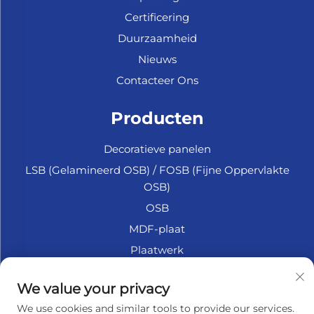
Certificering
Duurzaamheid
Nieuws
Contacteer Ons
Producten
Decoratieve panelen
LSB (Gelamineerd OSB) / FOSB (Fijne Oppervlakte
OSB)
OSB
MDF-plaat
Plaatwerk
Marine Multiplex
We value your privacy
Fiberplaat
We use cookies and similar tools to provide our services.
Accessoires