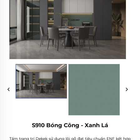
S910 Bóng Công - Xanh Lá
Tấm trang trí Dekek sử dụng lõi gỗ đạt tiêu chuẩn ENF kết hợp