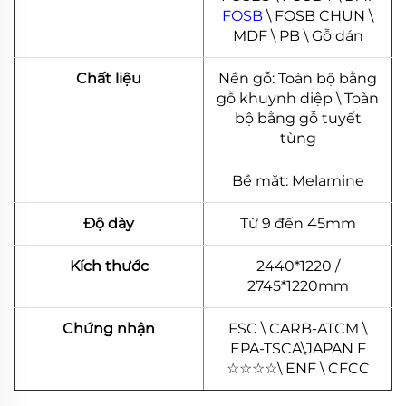
FOSB
\ FOSB CHUN \
MDF \ PB \ Gỗ dán
Chất liệu
Nền gỗ: Toàn bộ bằng
gỗ khuynh diệp \ Toàn
bộ bằng gỗ tuyết
tùng
Bề mặt: Melamine
Độ dày
Từ 9 đến 45mm
Kích thước
2440*1220 /
2745*1220mm
Chứng nhận
FSC \ CARB-ATCM \
EPA-TSCA\JAPAN F
☆
☆
☆
☆
\ ENF \ CFCC