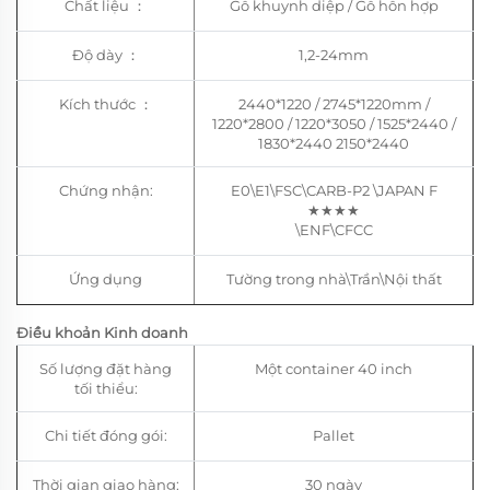
Chất liệu
：
Gỗ khuynh diệp /
Gỗ hỗn hợp
Độ dày
：
1,2-24mm
Kích thước
：
2440*1220 / 2745*1220mm /
1220*2800 / 1220*3050 / 1525*2440 /
1830*2440 2150*2440
Chứng nhận:
E0\E1\FSC\CARB-P2 \JAPAN F
★★★★
\ENF\CFCC
Ứng dụng
Tường trong nhà\Trần\Nội thất
Điều khoản Kinh doanh
Số lượng đặt hàng
Một container 40 inch
tối thiểu:
Chi tiết đóng gói:
Pallet
Thời gian giao hàng:
30 ngày