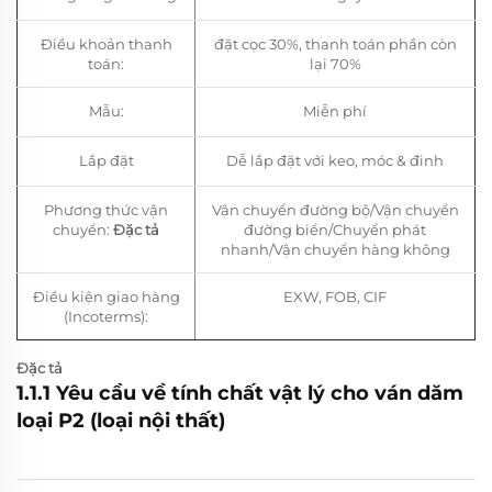
Điều khoản thanh
đặt cọc 30%, thanh toán phần còn
toán:
lại 70%
Mẫu:
Miễn phí
Lắp đặt
Dễ lắp đặt với keo, móc & đinh
Phương thức vận
Vận chuyển đường bộ/Vận chuyển
chuyển:
Đặc tả
đường biển/Chuyển phát
nhanh/Vận chuyển hàng không
Điều kiện giao hàng
EXW, FOB, CIF
(Incoterms):
Đặc tả
1.1.1
Yêu cầu về tính chất vật lý cho ván dăm
loại P2 (loại nội thất)