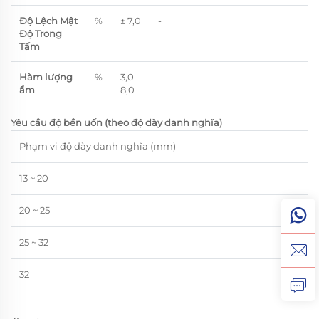
Độ Lệch Mật
%
± 7,0
-
Độ Trong
Tấm
Hàm lượng
%
3,0 -
-
ẩm
8,0
Yêu cầu độ bền uốn (theo độ dày danh nghĩa)
Phạm vi độ dày danh nghĩa (mm)
Y
13 ~ 20
≥ 
20 ~ 25
≥ 
25 ~ 32
≥ 
32
≥ 