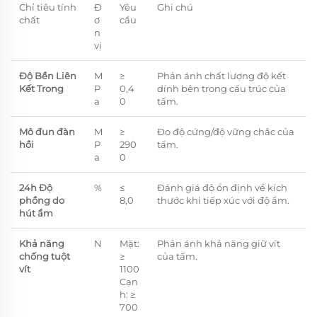
Chỉ tiêu tính
Đ
Yêu
Ghi chú
chất
ơ
cầu
n
vị
Độ Bền Liên
M
≥
Phản ánh chất lượng độ kết
Kết Trong
P
0,4
dính bên trong cấu trúc của
a
0
tấm.
Mô đun đàn
M
≥
Đo độ cứng/độ vững chắc của
hồi
P
290
tấm.
a
0
2
4
h Độ
%
≤
Đánh giá độ ổn định về kích
phồng do
8,0
thước khi tiếp xúc với độ ẩm.
hút ẩm
Khả năng
N
Mặt:
Phản ánh khả năng giữ vít
chống tuột
≥
của tấm.
vít
1100
Cạn
h: ≥
700