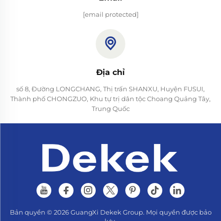
[email protected]
Địa chỉ
số 8, Đường LONGCHANG, Thị trấn SHANXU, Huyện FUSUI,
Thành phố CHONGZUO, Khu tự trị dân tộc Choang Quảng Tây,
Trung Quốc
Bản quyền © 2026 GuangXi Dekek Group. Mọi quyền được bảo
lưu.