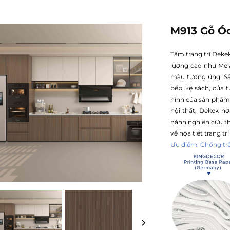
M913 Gỗ Óc
Tấm trang trí Deke
lượng cao như Mel
màu tương ứng. Sả
bếp, kệ sách, cửa t
hình của sản phẩm
nội thất, Dekek hợ
hành nghiên cứu thị
về họa tiết trang t
Ưu điểm: Chống tr