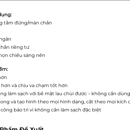
dụng:
g tắm đứng/màn chắn
 ngăn
hắn riêng tư
họn chiếu sáng nền
ểm:
hơn
hơn và chịu va chạm tốt hơn
ng làm sạch với bề mặt lau chùi được – không cần dùn
ong và tạo hình theo mọi hình dạng, cắt theo mọi kích 
n công bảo trì vì không cần làm sạch đặc biệt
 Phẩm Đề Xuất