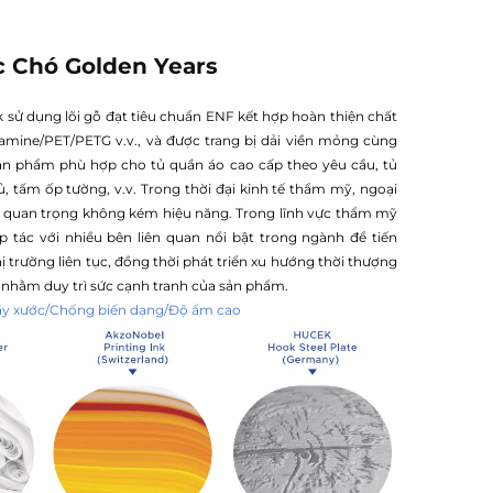
 Chó Golden Years
k sử dụng lõi gỗ đạt tiêu chuẩn ENF kết hợp hoàn thiện chất
amine/PET/PETG v.v., và được trang bị dải viền mỏng cùng
n phẩm phù hợp cho tủ quần áo cao cấp theo yêu cầu, tủ
ủ, tấm ốp tường, v.v. Trong thời đại kinh tế thẩm mỹ, ngoại
 quan trọng không kém hiệu năng. Trong lĩnh vực thẩm mỹ
p tác với nhiều bên liên quan nổi bật trong ngành để tiến
 trường liên tục, đồng thời phát triển xu hướng thời thượng
rí nhằm duy trì sức cạnh tranh của sản phẩm.
ầy xước/Chống biến dạng/Độ ẩm cao