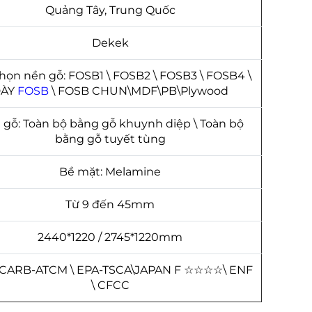
Quảng Tây, Trung Quốc
Dekek
họn nền gỗ: FOSB1 \ FOSB2 \ FOSB3 \ FOSB4 \
DÀY
FOSB
\ FOSB CHUN\MDF\PB\Plywood
 gỗ: Toàn bộ bằng gỗ khuynh diệp \ Toàn bộ
bằng gỗ tuyết tùng
Bề mặt: Melamine
Từ 9 đến 45mm
2440*1220 / 2745*1220mm
 CARB-ATCM \ EPA-TSCA\JAPAN F
☆
☆
☆
☆
\ ENF
\ CFCC