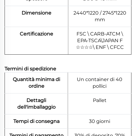
Dimensione
2440*1220 / 2745*1220
mm
Certificazione
FSC \ CARB-ATCM \
EPA-TSCA\JAPAN F
☆
☆
☆
☆
\ ENF \ CFCC
Termini di spedizione
Quantità minima di
Un container di 40
ordine
pollici
Dettagli
Pallet
dell'imballaggio
Tempi di consegna
30 giorni
Termini di pagamento
30% di deposito, 70%