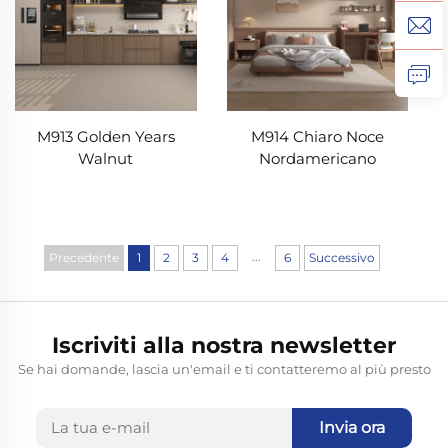
M913 Golden Years
M914 Chiaro Noce
Walnut
Nordamericano
...
Precedente
1
2
3
4
6
Successivo
Iscriviti alla nostra newsletter
Se hai domande, lascia un'email e ti contatteremo al più presto
Invia ora