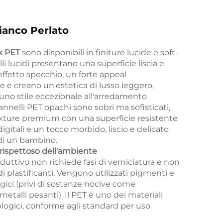
anco Perlato
k PET
sono disponibili in finiture lucide e soft-
li lucidi presentano una superficie liscia e
effetto specchio, un forte appeal
e e creano un'estetica di lusso leggero,
no stile eccezionale all'arredamento
nnelli PET opachi sono sobri ma sofisticati,
xture premium con una superficie resistente
igitali e un tocco morbido, liscio e delicato
di un bambino.
 rispettoso dell'ambiente
duttivo non richiede fasi di verniciatura e non
i plastificanti. Vengono utilizzati pigmenti e
gici (privi di sostanze nocive come
etalli pesanti). Il PET è uno dei materiali
ologici, conforme agli standard per uso