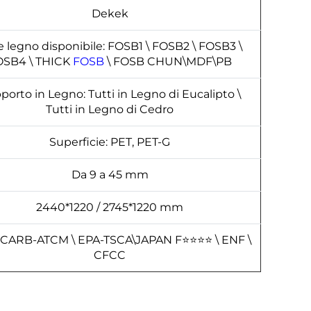
Dekek
 legno disponibile: FOSB1 \ FOSB2 \ FOSB3 \
OSB4 \ THICK
FOSB
\ FOSB CHUN\MDF\PB
porto in Legno: Tutti in Legno di Eucalipto \
Tutti in Legno di Cedro
Superficie: PET, PET-G
Da 9 a 45 mm
2440*1220 / 2745*1220 mm
 CARB-ATCM \ EPA-TSCA\JAPAN F⭐⭐⭐⭐ \ ENF \
CFCC