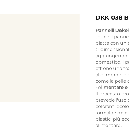
DKK-038 Bi
Pannelli Deke
touch. I pannel
piatta con un 
tridimensional
aggiungendo u
domestico. I pa
offrono una te
alle impronte d
come la pelle 
· Alimentare e
Il processo pro
prevede l'uso d
coloranti ecolo
formaldeide e m
plastici più ec
alimentare.