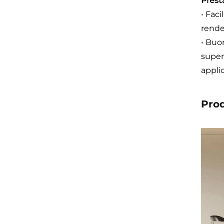
Presta
• Fac
rende
• Buo
super
appli
Prod