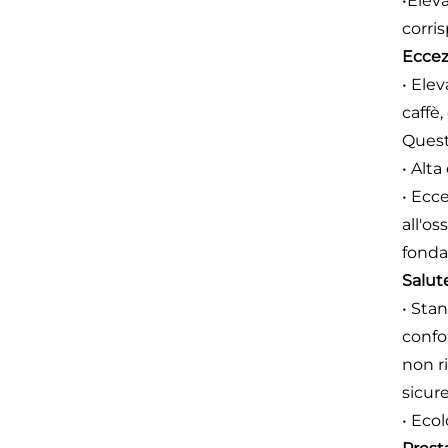
•Elev
corri
Eccez
• Ele
caffè,
Questo
• Alta
• Ecc
all'os
fonda
Salute
• Stan
confo
non r
sicur
• Ecol