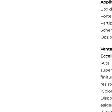
Appli
Box d
Porte
Partiz
Scher
Opzio
Vanta
Eccel
•Alta 
super
finitu
resist
•Color
Dispon
esigen