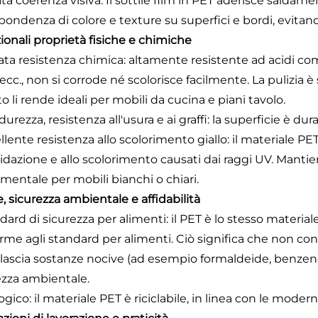
ata coerenza visiva: Il sottile film in PET aderisce salda
spondenza di colore e texture su superfici e bordi, evitan
ionali proprietà fisiche e chimiche
vata resistenza chimica: altamente resistente ad acidi com
 ecc., non si corrode né scolorisce facilmente. La pulizia
 li rende ideali per mobili da cucina e piani tavolo.
 durezza, resistenza all'usura e ai graffi: la superficie è dur
ellente resistenza allo scolorimento giallo: il materiale 
sidazione e allo scolorimento causati dai raggi UV. Mantie
mentale per mobili bianchi o chiari.
, sicurezza ambientale e affidabilità
dard di sicurezza per alimenti: il PET è lo stesso material
rme agli standard per alimenti. Ciò significa che non con
ilascia sostanze nocive (ad esempio formaldeide, benzen
ezza ambientale.
ogico: il materiale PET è riciclabile, in linea con le modern