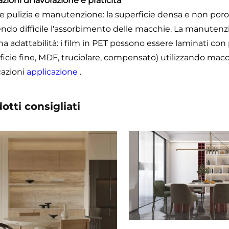
zioni di lavorazione e praticità
ile pulizia e manutenzione: la superficie densa e non poros
ndo difficile l'assorbimento delle macchie. La manutenz
na adattabilità: i film in PET possono essere laminati co
ficie fine, MDF, truciolare, compensato) utilizzando ma
cazioni
applicazione
.
otti consigliati