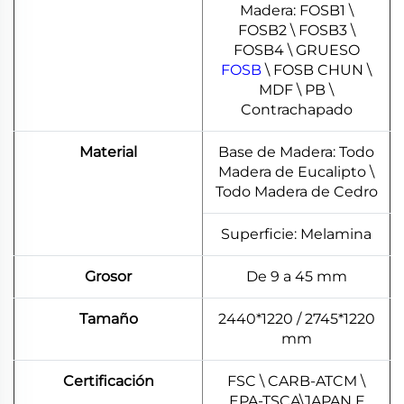
Madera: FOSB1 \
FOSB2 \ FOSB3 \
FOSB4 \ GRUESO
FOSB
\ FOSB CHUN \
MDF \ PB \
Contrachapado
Material
Base de Madera: Todo
Madera de Eucalipto \
Todo Madera de Cedro
Superficie: Melamina
Grosor
De 9 a 45 mm
Tamaño
2440*1220 / 2745*1220
mm
Certificación
FSC \ CARB-ATCM \
EPA-TSCA\JAPAN F