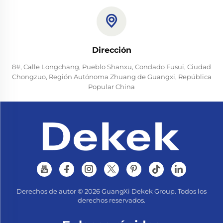
Dirección
8#, Calle Longchang, Pueblo Shanxu, Condado Fusui, Ciudad
Chongzuo, Región Autónoma Zhuang de Guangxi, República
Popular China
Derechos de autor © 2026 GuangXi Dekek Group. Todos los
derechos reservados.