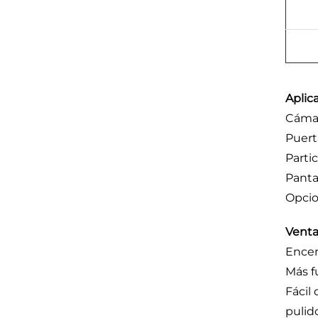
Aplic
Cámar
Puert
Parti
Panta
Opcio
Venta
Ence
Más f
Fácil
pulid