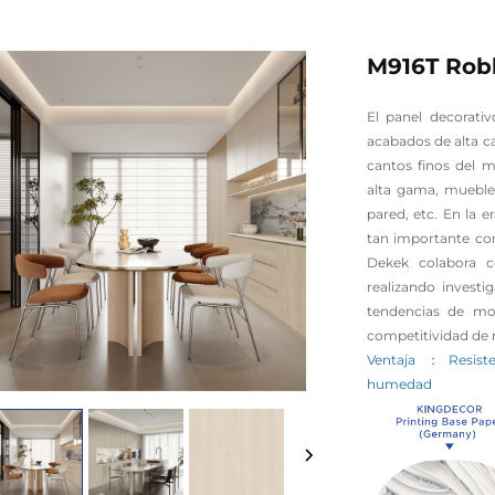
M916T Robl
El panel decorati
acabados de alta c
cantos finos del 
alta gama, muebles
pared, etc. En la e
tan importante com
Dekek colabora c
realizando invest
tendencias de mo
competitividad de 
Ventaja
Resist
：
humedad