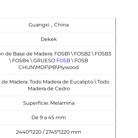
Guangxi，China
Dekek
n de Base de Madera: FOSB1 \ FOSB2 \ FOSB3
\ FOSB4 \ GRUESO
FOSB
\ FOSB
CHUN\MDF\PB\Plywood
 de Madera: Todo Madera de Eucalipto \ Todo
Madera de Cedro
Superficie: Melamina
De 9 a 45 mm
2440*1220 / 2745*1220 mm