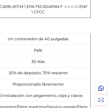
 CARB-ATCM \ EPA-TSCA\JAPAN F
☆
☆
☆
☆
\ ENF
\ CFCC
Un contenedor de 40 pulgadas
Palé
30 días
30% de depósito, 70% restante
Proporcionado libremente
il instalación con pegamento, clips y clavos
 terrestre/Flete marítimo/Servicio exprés/Flete