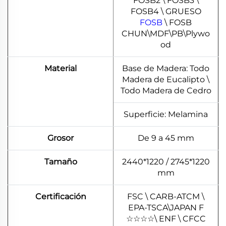
FOSB2 \ FOSB3 \
FOSB4 \ GRUESO
FOSB
\ FOSB
CHUN\MDF\PB\Plywo
od
Material
Base de Madera: Todo
Madera de Eucalipto \
Todo Madera de Cedro
Superficie: Melamina
Grosor
De 9 a 45 mm
Tamaño
2440*1220 / 2745*1220
mm
Certificación
FSC \ CARB-ATCM \
EPA-TSCA\JAPAN F
☆
☆
☆
☆
\ ENF \ CFCC