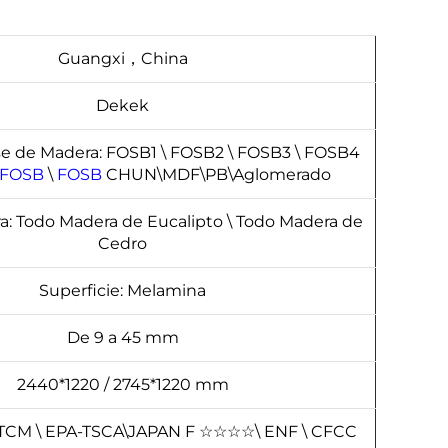
Guangxi，China
Dekek
e de Madera: FOSB1 \ FOSB2 \ FOSB3 \ FOSB4
FOSB
\
FOSB
CHUN\MDF\PB\Aglomerado
a: Todo Madera de Eucalipto \ Todo Madera de
Cedro
Superficie: Melamina
De 9 a 45 mm
2440*1220 / 2745*1220 mm
TCM \ EPA-TSCA\JAPAN F
☆
☆
☆
☆
\ ENF \ CFCC