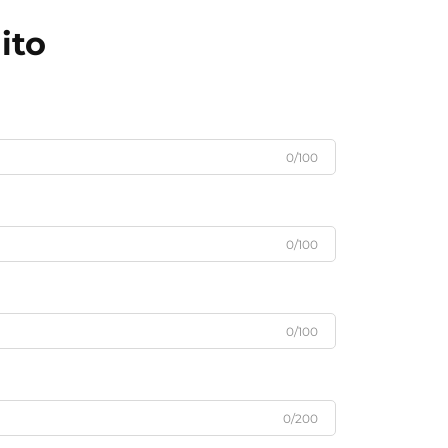
ito
0/100
0/100
0/100
0/200