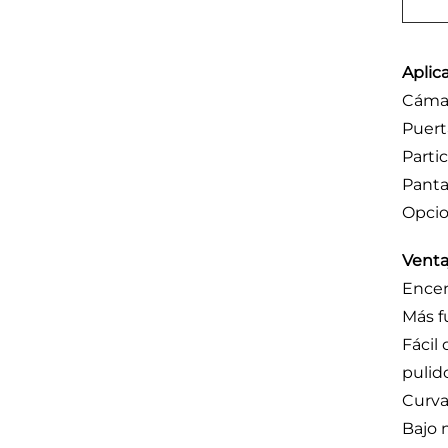
Aplic
Cámar
Puert
Parti
Panta
Opcio
Venta
Ence
Más f
Fácil
pulid
Curva
Bajo 