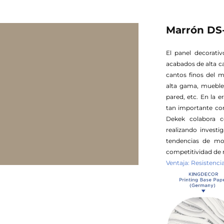
Marrón DS
El panel decorati
acabados de alta c
cantos finos del 
alta gama, muebles
pared, etc. En la e
tan importante com
Dekek colabora c
realizando invest
tendencias de mo
competitividad de 
Ventaja: Resistenc