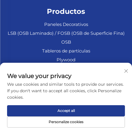
Productos
Paneles Decorativos
LSB (OSB Laminado) / FOSB (OSB de Superficie Fina)
OSB
Tableros de partículas
Plywood
Madera Contrachapada Marina
We value your privacy
Fibrofácil
We use cookies and similar tools to provide our services.
Accesorios
If you don't want to accept all cookies, click Personalize
cookies.
SOBRE LA EMPRESA
Accept all
Política de privacidad
Personalize cookies