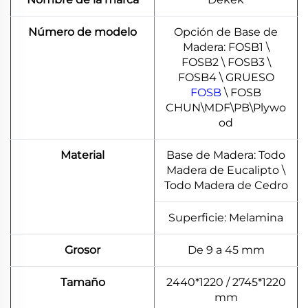
Número de modelo
Opción de Base de
Madera: FOSB1 \
FOSB2 \ FOSB3 \
FOSB4 \ GRUESO
FOSB
\ FOSB
CHUN\MDF\PB\Plywo
od
Material
Base de Madera: Todo
Madera de Eucalipto \
Todo Madera de Cedro
Superficie: Melamina
Grosor
De 9 a 45 mm
Tamaño
2440*1220 / 2745*1220
mm