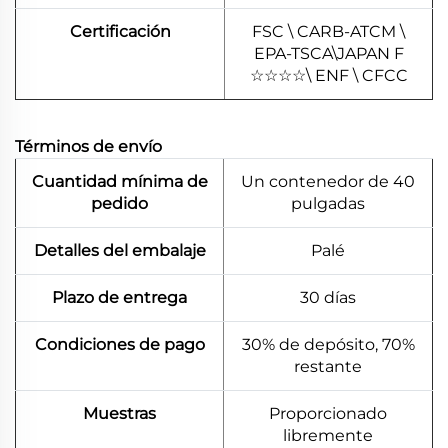
Certificación
FSC \ CARB-ATCM \
EPA-TSCA\JAPAN F
☆
☆
☆
☆
\ ENF \ CFCC
Términos de envío
Cuantidad mínima de
Un contenedor de 40
pedido
pulgadas
Detalles del embalaje
Palé
Plazo de entrega
30 días
Condiciones de pago
30% de depósito, 70%
restante
Muestras
Proporcionado
libremente