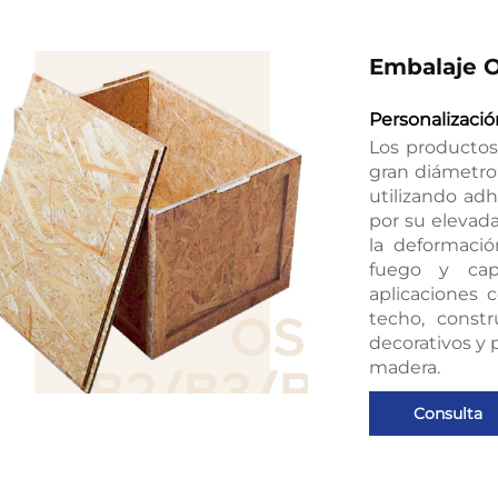
Embalaje 
Personalizaci
Los productos
gran diámetro
utilizando ad
por su elevada 
la deformació
fuego y cap
aplicaciones 
techo, const
decorativos y 
madera.
Consulta