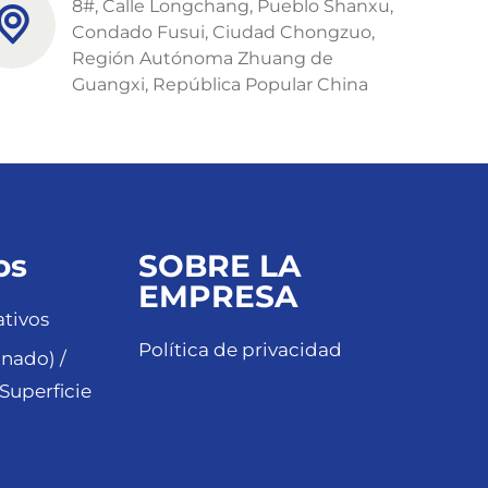
8#, Calle Longchang, Pueblo Shanxu,
Condado Fusui, Ciudad Chongzuo,
Región Autónoma Zhuang de
Guangxi, República Popular China
os
SOBRE LA
EMPRESA
tivos
Política de privacidad
nado) /
Superficie