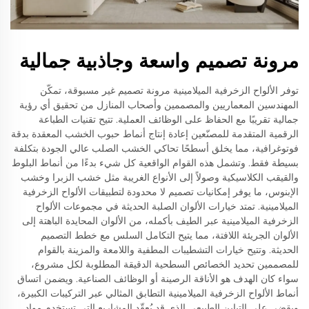
مرونة تصميم واسعة وجاذبية جمالية
توفر الألواح الزخرفية الميلامينية مرونة تصميم غير مسبوقة، تمكّن
المهندسين المعماريين والمصممين وأصحاب المنازل من تحقيق أي رؤية
جمالية تقريبًا مع الحفاظ على الوظائف العملية. تتيح تقنيات الطباعة
الرقمية المتقدمة للمصنّعين إعادة إنتاج أنماط حبوب الخشب المعقدة بدقة
فوتوغرافية، مما يخلق أسطحًا تحاكي الخشب الصلب عالي الجودة بتكلفة
بسيطة فقط. وتشمل هذه القوام الواقعية كل شيء بدءًا من أنماط البلوط
والقيقب الكلاسيكية وصولاً إلى الأنواع الغريبة مثل خشب الزبرا وخشب
الإبنوس، ما يوفر إمكانيات تصميم لا محدودة لتطبيقات الألواح الزخرفية
الميلامينية. تمتد خيارات الألوان الصلبة الحديثة في مجموعات الألواح
الزخرفية الميلامينية عبر الطيف بأكمله، من الألوان المحايدة الباهتة إلى
الألوان الجريئة اللافتة، مما يتيح التكامل السلس مع خطط التصميم
الحديثة. وتتيح خيارات التشطيبات المطفية واللامعة والمزينة بالقوام
للمصممين تحديد الخصائص السطحية الدقيقة المطلوبة لكل مشروع،
سواء كان الهدف هو الأناقة الرصينة أو الوظائف الصناعية. ويضمن اتساق
أنماط الألواح الزخرفية الميلامينية التطابق المثالي عبر التركيبات الكبيرة،
ويقضي على التباين الطبيعي الذي قد يُعقّد المشاريع التي تستخدم مواد