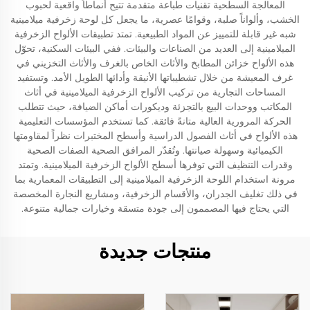
المعالجة السطحية تقنيات طباعة متقدمة تتيح أنماطاً واقعية لحبوب
الخشب، وألواناً صلبة، وقوامًا عصرية، ما يجعل كل لوحة زخرفية ميلامينية
شبه غير قابلة للتمييز عن المواد الطبيعية. تمتد تطبيقات الألواح الزخرفية
الميلامينية إلى العديد من الصناعات والبيئات. ففي البيئات السكنية، تحوّل
هذه الألواح خزائن المطابخ والأثاث الخاص بالغرف والأثاث التخزيني في
غرف المعيشة من خلال تشطيباتها الأنيقة وأدائها الطويل الأمد. وتستفيد
المساحات التجارية من تركيب الألواح الزخرفية الميلامينية في أثاث
المكاتب ووحدات البيع بالتجزئة وديكورات أماكن الضيافة، حيث تتطلب
الحركة المرورية العالية متانةً فائقة. كما تستخدم المؤسسات التعليمية
هذه الألواح في أثاث الفصول الدراسية وأسطح المختبرات نظراً لمقاومتها
الكيميائية وسهولة صيانتها. وتُقدّر المرافق الصحية الصفات الصحية
وقدرات التنظيف التي توفرها أسطح الألواح الزخرفية الميلامينية. وتمتد
مرونة استخدام اللوحة الزخرفية الميلامينية إلى التطبيقات المعمارية بما
في ذلك تغليف الجدران، والأقسام الزخرفية، ومشاريع النجارة المخصصة
التي يحتاج فيها المصممون إلى جودة متسقة وخيارات جمالية متنوعة.
منتجات جديدة