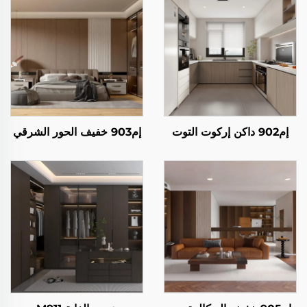
إم902 داكن إركوت التوت
إم903 خفيف الحور الشرقي