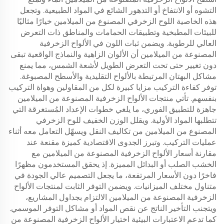
التشوه أو الانتفاخ أو التدهور الشائع في المواد الطبيعية. وتجعل
هذه الخاصية اللوح الزخرفي المصنوع من الميلامين خيارًا مثاليًا
للبيئات المطبخية وتطبيقات الحمامات والمناطق ذات التعرض
العالي للرطوبة. ويضمن ثبات اللون في الألواح الزخرفية
المصنوعة من الميلامين أن الألوان الزاهية والنماذج الواقعية تبقى
دون تغيير حتى تحت التعرض الطويل لأشعة الشمس، مما يمنع
مشاكل البهتان المرتبطة بالألواح التقليدية والأسطح المصبوغة.
توفر كفاءة التركيب مزايا كبيرة لكل من المقاولين وهواة التركيب
بنفسهم. تأتي منتجات الألواح الزخرفية المصنوعة من الميلامين
جاهزة للتطبيق الفوري، ما يلغي خطوات الإعداد المُستغرقة التي
تتطلبها المواد الأولية. ويقلل الوزن الخفيف للوح الزخرفي
المصنوع من الميلامين من تكاليف النقل ويسهّل التعامل معه أثناء
عمليات التركيب. وتبرز الجدوى الاقتصادية كميزة مقنعة عند
مقارنة أسعار الألواح الزخرفية المصنوعة من الميلامين مع
الخشب الصلب أو البدائل المميزة. إذ يحقق المستخدمون مظهرًا
فاخرًا دون الأسعار المرتفعة، ما يجعل التصميم عالي الجودة في
متناول مختلف الميزانيات. ويضمن التوفر الثابت لمنتجات الألواح
الزخرفية المصنوعة من الميلامين الالتزام بجداول المشاريع،
ويتجنب التأخير الناتج عن نقص المواد أو مشاكل التوفر الموسمي.
كما تدعم الاعتبارات البيئية اختيار الألواح الزخرفية المصنوعة من