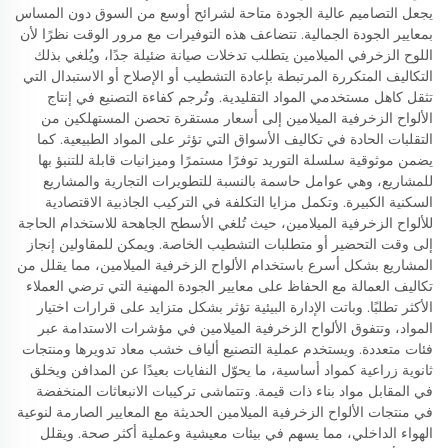
يجعل التصاميم عالية الجودة متاحة لشرائح أوسع من السوق دون المساس
بمعايير الجودة الجمالية. تتضاعف هذه التوفيرات مع مرور الوقت نظرًا لأن
اللوح الزخرفي الميلامين يتطلب تدخلات صيانة ضئيلة جدًا، ويُلغي بذلك
التكاليف المتكررة المرتبطة بإعادة التشطيب أو الإصلاح أو الاستبدال التي
تثقل كاهل مستخدمي المواد التقليدية. وتُرجم كفاءة التصنيع في إنتاج
الألواح الزخرفية الميلامين إلى أسعار مستقرة تحصن المستهلكين من
التقلبات الحادة في تكاليف الأسواق التي تؤثر على المواد الطبيعية. كما
يضمن موثوقية سلسلة التوريد توفرًا مستمرًا وميزانيات قابلة للتنبؤ بها
للمشاريع، وهي عوامل حاسمة بالنسبة للتطويرات التجارية والمشاريع
السكنية الكبيرة. وتكمل مزايا التكلفة في التركيب الجاذبية الاقتصادية
للألواح الزخرفية الميلامين، حيث تُلغي الأسطح الجاهحة للاستخدام الحاجة
إلى وقت التحضير أو متطلبات التشطيب الخاصة. ويمكن للمقاولين إنجاز
المشاريع بشكل أسرع باستخدام الألواح الزخرفية الميلامين، مما يقلل من
تكاليف العمالة مع الحفاظ على معايير الجودة المهنية التي ترضي العملاء
الأكثر تطلبًا. وباتت الإدارة البيئية تؤثر بشكل متزايد على قرارات اختيار
المواد، وتتفوق الألواح الزخرفية الميلامين في مؤشرات الاستدامة عبر
فئات متعددة. ويستخدم عملية التصنيع ألياف خشب معاد تدويرها ومنتجات
ثانوية زراعية كمواد أساسية، ما يحوّل النفايات بعيدًا عن المدافن ويخلق
في المقابل مواد بناء ذات قيمة. وتتماشى تركيبات الانبعاثات المنخفضة
في منتجات الألواح الزخرفية الميلامين الحديثة مع المعايير الصارمة لنوعية
الهواء الداخلي، مما يسهم في بيئات معيشية وعملية أكثر صحة. ويقلل