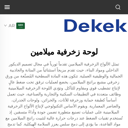
AR
لوحة زخرفية ميلامين
تمثل الألواح الزخرفية الميلامين تقدماً ثورياً في مجال تصميم الديكور
الداخلي ومواد البناء، حيث تقدم مزيجاً استثنائياً من المتانة والجاذبية
الجمالية والوظيفية العملية. تتكون هذه المادة السطحية المُصنَّعة من ورق
زخرفي مشبع براتنج الميلامين، يخضع لعمليات ترقق تحت ضغط عالٍ
لإنتاج تشطيب قوي ومقاوم للتآكل. وتؤدي اللوحة الزخرفية الميلامينية
وظائف متعددة في التطبيقات السكنية والتجارية والصناعية، حيث تعمل
أساساً كطبقة حماية وزخرفة للأثاث، والخزائن، ولوحات الجدران،
والعناصر المعمارية. ويقوم الأساس التكنولوجي لإنتاج الألواح الزخرفية
الميلامينية على عمليات تصنيع متطورة تضمن جودة وأداءً متسقين. إذ
تُستخدم تقنيات الضغط عند درجات حرارة عالية لتثبيت راتنج الميلامين مع
مواد القاعدة، ما يؤدي إلى دمج سلس يعزز السلامة الهيكلية. كما تدمج