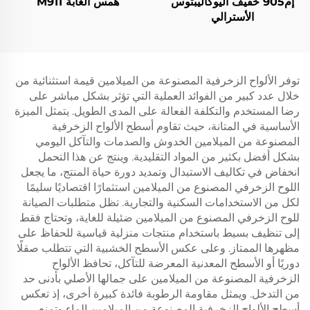
إم905 خفيف اليوكاليبتوس
همس الغابة M911
الأسترالي
توفر الألواح الزخرفية المصنوعة من الميلامين قيمة استثنائية من
خلال عدد كبير من الفوائد العملية التي تؤثر بشكل مباشر على
رضا المستخدم والتكلفة الفعالة على المدى الطويل. يتمثل الميزة
الأساسية في المتانة، حيث تقاوم أسطح الألواح الزخرفية
المصنوعة من الميلامين الخدوش والصدمات والتآكل اليومي
بشكل أفضل بكثير من المواد التقليدية. وينتج عن هذا التحمل
انخفاض في تكاليف الاستبدال وتمديد دورة حياة المنتج، ما يجعل
اللوح الزخرفي المصنوع من الميلامين استثمارًا اقتصاديًا سليمًا
لكل من الاستخدامات السكنية والتجارية. تظل متطلبات الصيانة
للوح الزخرفي المصنوع من الميلامين ضئيلة للغاية، وتحتاج فقط
إلى تنظيف بسيط باستخدام منتجات منزلية قياسية للحفاظ على
مظهرها الممتاز. وعلى عكس الأسطح الخشبية التي تتطلب صقلًا
دوريًا أو الأسطح المعدنية المعرضة للتآكل، تحافظ الألواح
الزخرفية المصنوعة من الميلامين على جمالها الأصلي بأدنى حد
من التدخل. ويمثل مقاومة الرطوبة فائدة كبيرة أخرى، إذ تعكس
أسطح الألواح الزخرفية المصنوعة من الميلامين الماء وتمنع