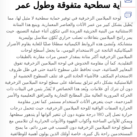
حماية سطحية متفوقة وطول عمر
تتفوق لوحة الميلامين الزخرفية في توفير حماية سطحية لا مثيل لها، مما
يُطيل بشكل كبير من عمر الأثاث والعناصر المعمارية. وينبع هذا المتانة
الاستثنائية من البنية الجزيئية الفريدة التي تتكوّن أثناء عملية التصنيع، حيث
يمر راتنج الميلامين بتفاعلات تصلب حراري تُكوّن سلاسل بوليمرية
متشابكة. وتُنشئ هذه الروابط الكيميائية سطحًا صلبًا للغاية يقاوم الأضرار
الميكانيكية الناتجة عن الاستخدام اليومي، ما يجعل أسطح لوحات
الميلامين الزخرفية أكثر متانة بمقدار خمس مرات مقارنة بالطبقات
التقليدية. كما أن مقاومة الخدوش في لوحة الميلامين الزخرفية تفوق
المعايير الصناعية، حيث تحافظ على سطوح ناعمة حتى في ظل ظروف
الاستخدام المكثف. فالأشياء الحادة التي قد تتلف السطوح الخشبية أو
البلاستيكية بشكل دائم تنزلق ببساطة على سطح لوحة الميلامين الزخرفية
دون أن تترك أي علامات. ويُعد هذا الخصائص لا يُقدّر بثمن في البيئات ذات
الحركة المرورية العالية مثل المطابخ التجارية والمرافق التعليمية والأسر
المزدحمة، حيث يتعرض الأثاث لاستخدام مستمر. كما تعزز مقاومة
الحرارة الصفات الواقية للوحة الميلامين الزخرفية، حيث تتحمل درجات
حرارة تصل إلى 180 درجة مئوية دون أن تتغير ألوانها أو يتدهور سطحها.
ويمكن للأواني الساخنة وأكواب القهوة والأدوات الحرارية أن تتلامس مع
أسطح لوحة الميلامين الزخرفية دون التسبب في ضرر دائم، ما يمنح
المستخدمين راحة بال كبيرة، خاصة أولئك الذين يولون أهمية للوظائفية