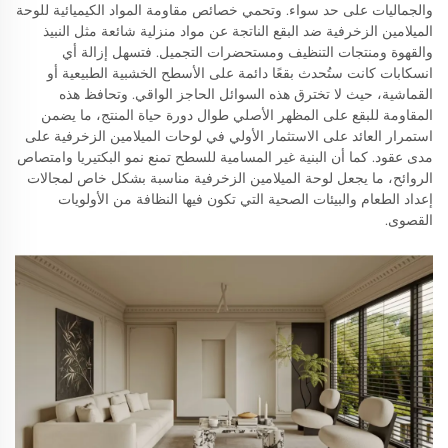
والجماليات على حد سواء. وتحمي خصائص مقاومة المواد الكيميائية للوحة
الميلامين الزخرفية ضد البقع الناتجة عن مواد منزلية شائعة مثل النبيذ
والقهوة ومنتجات التنظيف ومستحضرات التجميل. فتسهل إزالة أي
انسكابات كانت ستُحدث بقعًا دائمة على الأسطح الخشبية الطبيعية أو
القماشية، حيث لا تخترق هذه السوائل الحاجز الواقي. وتحافظ هذه
المقاومة للبقع على المظهر الأصلي طوال دورة حياة المنتج، ما يضمن
استمرار العائد على الاستثمار الأولي في لوحات الميلامين الزخرفية على
مدى عقود. كما أن البنية غير المسامية للسطح تمنع نمو البكتيريا وامتصاص
الروائح، ما يجعل لوحة الميلامين الزخرفية مناسبة بشكل خاص لمجالات
إعداد الطعام والبيئات الصحية التي تكون فيها النظافة من الأولويات
القصوى.