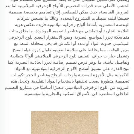
الخشب الأصلي. تمتد قدرات التخصيص للألواح الزخرفية الميلامينية لما بعد
العروض القياسية، حيث يمكن للمصنّعين إنتاج تصاميم مخصصة مصممة
خصيصًا لتلبية متطلبات المشروع المحددة. وغالبًا ما تستعين شركات
الهندسة المعمارية بأنماط ألواح زخرفية ميلامينية فريدة تعكس هوية
العلامة التجارية أو تتماشى مع عناصر التصميم الموجودة، ما يخلق بيئات
متماسكة تعزز المواضيع البصرية. ويمنع الاستقرار البعدي للوح الزخرفي
الميلاميني حدوث التواء أو تمدد أو انكماش قد يخل بمحاذاة النمط مع
مرور الوقت، مما يحافظ على سلامة التصميم طوال دورة حياة المنتج.
وتشمل خيارات حواف التغليف للوح الزخرفي الميلاميني ألوانًا متطابقة
وتفاصيل تباينية، ما يوفر فرص تصميم إضافية تعزز الجاذبية البصرية. كما
تتيح القدرة على تنسيق أسطح الألواح الزخرفية الميلامينية مع المواد
التكميلية مثل الأجهزة المعدنية ولوحات الزجاج وعناصر الحجر تكوينات
تصميمية متطورة يصعب تحقيقها باستخدام المواد التقليدية. وتجعل هذه
المرونة من اللوح الزخرفي الميلاميني عنصرًا أساسيًا في مشاريع التصميم
الداخلي المعاصرة في الأسواق السكنية والتجارية والمؤسسية.