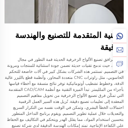
التقنية المتقدمة للتصنيع والهندسة
الدقيقة
تمثل مرافق تصنيع الألواح الزخرفية الحديثة قمة التطور في مجال
التصنيع، حيث تدمج تقنيات حديثة تضمن جودة استثنائية للمنتجات ومرونة
في التصميم. تستثمر هذه الشركات بشكل كبير في آلات خاضعة للتحكم
الحاسوبي، مثل راوترات CNC متعددة المحاور، وأنظمة قطع بالليزر عالية
الدقة، وخطوط تشطيب أوتوماتيكية توفر نتائج متسقة مع أخطاء قياسها
بأجزاء من الملليمتر. تبدأ الميزة التقنية مع أنظمة CAD/CAM المتقدمة
التي تمكّن فرق تصنيع الألواح الزخرفية من تحويل مفاهيم التصميم
المعقدة إلى تعليمات تصنيع دقيقة. تُزيل هذه السير العمل الرقمية
احتمالات الخطأ البشري، وتمكن في الوقت نفسه من التكرار السريع
والتعديلات خلال عملية تطوير التصميم. ويقوم برنامج التداخل المتطور
بتحسين استخدام المواد، مما يقلل الهدر ويتحكم في التكاليف مع الحفاظ
على الكفاءة الإنتاجية. تمتد إمكانات الهندسة الدقيقة لدى شركة تصنيع