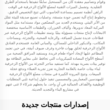
وقوام وتصاميم معقدة كان من المستحيل سابقًا تنفيذها باستخدام الطرق
التقليدية. وتشمل الميزات التقنية لمصنّع الألواح الزخرفية في الوقت
الراهن أنظمة تصميم بمساعدة الحاسوب التي تتيح التخصيص الدقيق،
وخطوط إنتاج آلية تضمن جودة متسقة، وعمليات تصنيع صديقة للبيئة تقلل
من الأثر البيئي. ويستخدم العديد من المصنّعين مواد مستدامة مثل المواد
المركبة المعاد تدويرها، وألياف الخيزران، والطبقات الأساسية منخفضة
الانبعاثات لإنتاج منتجات مسؤولة بيئيًا. وتمتد تطبيقات الألواح الزخرفية عبر
قطاعات عديدة تشمل الضيافة، والرعاية الصحية، والتجزئة، ومساحات
المكاتب، والديكور الداخلي للمساكن، والمباني العامة. فتستخدم الفنادق
الألواح الزخرفية لخلق بهوات فاخرة وغرف ضيوف أنيقة، في حين تعتمد
المطاعم عليها لإيجاد أجواء طعام فريدة. ويستفيد المرافق الصحية من
أسطح الألواح المضادة للميكروبات التي تحافظ على معايير النظافة مع
توفير بيئات بصرية مهدئة. كما تستفيد متاجر التجزئة من الألواح الزخرفية
لبناء بيئات خاصة بالعلامة التجارية تعزز تجربة العملاء وتدفع عجلة
المبيعات. وتتيح المرونة الكبيرة في منتجات مصنّع الألواح الزخرفية
للمهندسين المعماريين والمصممين تنفيذ حلول إبداعية تلبي المتطلبات
الوظيفية والأهداف الجمالية في آنٍ واحد، ما يجعلهم شركاء لا غنى عنهم
في مشاريع البناء والتجديد الحديثة.
إصدارات منتجات جديدة