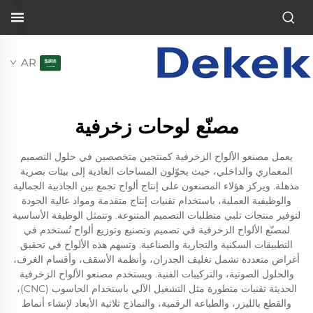
AR
مصنّع لوحات زخرفية
يعمل مصنعو الألواح الزخرفية كمنتجين متخصصين في حلول التصميم
المعماري والداخلي، حيث يحوّلون المساحات العادية إلى بيئات بصرية
مذهلة. ويركز هؤلاء المصنعون على إنتاج ألواح تجمع بين الجاذبية الجمالية
والوظيفية العملية، باستخدام تقنيات إنتاج متقدمة ومواد عالية الجودة
لتوفير منتجات تلبي متطلبات التصميم المتنوعة. وتتمثل الوظيفة الأساسية
لمصنّع الألواح الزخرفية في تصميم وتصنيع وتوزيع ألواح تُستخدم في
التطبيقات السكنية والتجارية والصناعية. وتسهم هذه الألواح في تحقيق
أغراض متعددة تشمل تغليف الجدران، وأنظمة الأسقف، وأقسام الغرف،
والحلول الصوتية، والتركيبات الفنية. ويستخدم مصنعو الألواح الزخرفية
الحديثة تقنيات متطورة مثل التشغيل الآلي باستخدام الحاسوب (CNC)،
والقطع بالليزر، والطباعة الرقمية، والنماذج ثلاثية الأبعاد لإنشاء أنماط