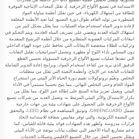
الاستدامة في تصنيع الألواح الزخرفية. إذ تقلل المعدات الإنتاجية الموفرة
للطاقة من استهلاك الكهرباء، في حين تقلل أنظمة مناولة المواد
المتطورة من توليد الفاقد طوال دورة التصنيع. كما تعيد الأنظمة المغلقة
لإعادة تدوير المياه استخدام مياه العمليات، مما يقلل بشكل كبير من
استهلاك المياه العذبة ويقضي على تصريف المياه العادمة. ويتم التحكم في
انبعاثات المركبات العضوية المتطايرة من خلال أنظمة الترشيح المتقدمة
وتركيبات الطلاء منخفضة الانبعاثات التي تحافظ على جودة الهواء الداخلي
دون المساس بأداء اللوح أو مظهره. وتشمل استراتيجيات تقليل النفايات
التي تنفذها عمليات تصنيع الألواح الزخرفية المسؤولة تحسين القطع
الدقيق الذي يزيد من كفاءة استخدام المواد، وبرامج إعادة التدوير الشاملة
للنفايات الناتجة عن الإنتاج، وأنظمة التعبئة التي تقلل من متطلبات
التخلص. وتقيّم بروتوكولات تقييم دورة الحياة الأثر البيئي من استخراج
المواد الخام وحتى التخلص النهائي، مما يتيح تحسيناً مستمراً في الأداء
البيئي. ويعمل تعزيز متانة المنتج على إطالة عمر اللوح، مما يقلل من
تكرار الاستبدال والأثر البيئي المرتبط به. وتعمل العديد من شركات تصنيع
الألواح الزخرفية على الحصول على شهادات بيئية من جهات خارجية
تشمل GREENGUARD، وتوثيق المساهمة في نظام LEED، والتحقق
من البصمة الكربونية، والتي توفر مقاييس شفافة للاستدامة لاتخاذ
قرارات مدروسة. وتُظهر هذه الشهادات فوائد بيئية قابلة للقياس، كما
تدعم مشاريع البناء الأخضر التي تتطلب بيانات موثقة عن الأداء البيئي.
ويقلل تحسين النقل من خلال التصنيع الإقليمي وشبكات الخدمات