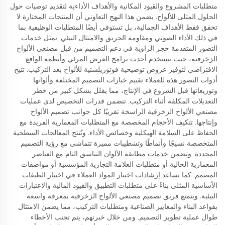
متطلبات المشروع والقيود المكانية والأهداف الأداءية لتقديم توصيات حول
الحلول المثلى للألواح. يضمن هذا النهج التعاوني أن المنتجات المختارة لا
تحقق فقط الأهداف الجمالية، بل تستوفي أيضًا المتطلبات الوظيفية بما
في ذلك الأداء الصوتي ومقاومة الحريق والامتثال البيئي. تمثل خدمات
التصور المتقدمة حجر الزاوية في دعم التصميم من قبل مصنعي الألواح
الزخرفية، حيث تستخدم أحدث برامج العرض المرئي وأنظمة الواقع
الافتراضي لتوفير عروض توضيحية فوتوريلستية للألواح بعد التركيب. تتيح
أدوات التصور هذه للعملاء تقييم خيارات التصميم المختلفة وألوانها
وتوزيعاتها قبل الشروع في الإنتاج، مما يقلل بشكل كبير من خطر
التعديلات المكلفة أثناء التركيب. تتضمن قدرات التخصيص لدى عمليات
مصنعي الألواح الزخرفية الراسخة تقريبًا كل جوانب تصميم الألواح
وإنتاجها. تتكيف الأحجام المخصصة مع المتطلبات المعمارية الفريدة مع
الحفاظ على السلامة الهيكلية وخصائص الأداء. وتُنتج المعالجات السطحية
المتخصصة نسيجًا وأنماطًا وتشطيبات مميزة تتماشى مع رؤية التصميم
المحددة. وتضمن خدمات مطابقة الألوان التناسق التام مع العناصر
المعمارية الحالية أو متطلبات العلامة التجارية المؤسسية أو مواصفات
المصمم. كما تساعد إرشادات اختيار المواد العملاء في اختيار الطبقات
الأساسية المثلى بناءً على متطلبات التطبيق والقيود المالية والاعتبارات
البيئية. ويتمتع فريق تصميم مصنعي الألواح الزخرفية بمعرفة واسعة
بقواعد البناء والمعايير الصناعية ومتطلبات التركيب، مما يضمن الامتثال
طوال عملية تطوير التصميم. ومن خلال خبرتهم، يتم تجنب الأخطاء