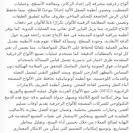
ألواح زخرفية محترفة إلى إعداد الركائز، ومعالجة الأسطح، وعمليات
التشطيب. وتضمن أنظمة الصقل الآلية إعدادًا موحدًا للأسطح، بينما تحتفظ
كبائن الرش الخاضعة للتحكم المناخي بظروف مثالية لتطبيق الطبقات.
وتضمن تقنية المطابقة الرقمية للألوان تكرارًا ثابتًا للألوان عبر دفعات
الإنتاج الكبيرة، مما يزيل التباين الذي تعاني منه العمليات اليدوية. كما توفر
أنظمة مراقبة الجودة المدمجة في خط الإنتاج تغذية راجعة فورية حول
الدقة الأبعادية، وجودة السطح، وسماكة الطلاء. تقوم هذه الأنظمة بتعديل
معايير العملية تلقائيًا للحفاظ على الامتثال للمواصفات، مما يضمن أن تفي
كل لوحة بالمتطلبات الدقيقة. كما تستخدم عمليات تصنيع الألواح الزخرفية
المتقدمة طرق اختبار غير تدميرية تشمل قياس السماكة باستخدام
الموجات فوق الصوتية واختبار التماسك للتحقق من السلامة الهيكلية دون
المساس بالمظهر الخارجي للمنتج. ويمتد التطور التقني ليشمل التعبئة
والخدمات اللوجستية، مع أنظمة أوتوماتيكية تحافظ على الألواح المصنعة
أثناء النقل وتحسن كفاءة الشحن. وتعمل أنظمة التعريف بالإشارات
الراديوية (RFID) على تتبع الألواح الفردية طوال عملية التصنيع والتوزيع،
مما يوفر إمكانية التتبع الكاملة ويسهل جدولة التسليم بدقة. تتيح هذه الدمج
التكنولوجي للشركات المصنعة للألواح الزخرفية تقديم أوقات تسليم
أقصر، وخيارات تخصيص محسّنة، وضمان جودة أفضل مقارنة بالأساليب
التقليدية في التصنيع. وينعكس الاستثمار في تقنيات التصنيع المتقدمة في
النهاية لصالح العملاء من خلال تحسين أداء المنتج، وتقليل مخاطر
المشاريع، وتوسيع إمكانيات التصميم التي تمكّن من الابتكار المعماري.