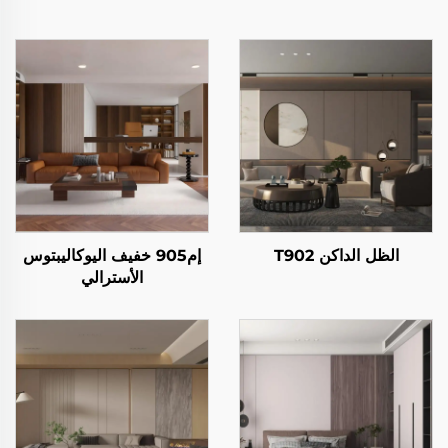
الظل الداكن T902
إم905 خفيف اليوكاليبتوس
الأسترالي