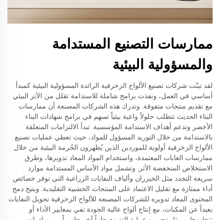
ممارسات التصنيع المستدامة
والمسؤولية البيئية
لقد تبنّت شركات تصنيع الألواح الزخرفية الرائدة المسؤولية البيئية كمبدأ
أساسي في العمل، ونفذت برامج شاملة للاستدامة تقلل من الأثر البيئي
مع تقديم منتجات متفوقة. وتدرك هذه الشركات المصنعة أن ممارسات
البناء الحديث تتطلب حلولاً واعية بيئياً تسهم في برامج شهادات البناء
الأخضر وتدعم أهداف الاستدامة المؤسسية. تبدأ الالتزامات المتعلقة
بالاستدامة من خلال التوريد المسؤول للمواد، حيث تعطي عمليات تصنيع
الألواح الزخرفية أولوية للموردين الذين يُظهرون الحُرمة البيئية من خلال
ممارسات الغابات المعتمدة، واستخدام المواد المعاد تدويرها، وطرق
الاستخلاص المنخفضة الأثر. وتشمل مواد الأساس المستدامة موارد
سريعة التجدد مثل الخيزران وألياف النفايات الزراعية التي توفر خصائص
أداء ممتازة مع تقليل الاعتماد على المنتجات الخشبية التقليدية. ويتيح دمج
المحتوى المعاد تدويره للشركات المصنعة للألواح الزخرفية تحويل النفايات
بعيداً عن المكبات، مع إنتاج ألواح عالية الجودة تفي بمعايير الأداء أو
تتجاوزها. ويمثل تحسين عملية التصنيع جانباً آخر حاسماً من مبادرات