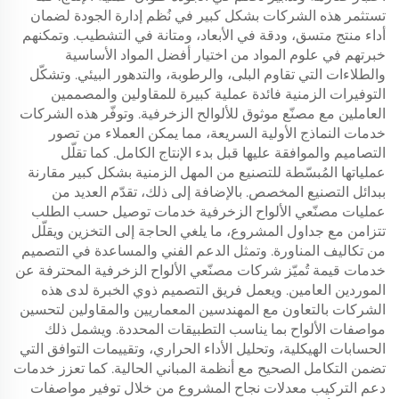
تستثمر هذه الشركات بشكل كبير في نُظم إدارة الجودة لضمان
أداء منتج متسق، ودقة في الأبعاد، ومتانة في التشطيب. وتمكنهم
خبرتهم في علوم المواد من اختيار أفضل المواد الأساسية
والطلاءات التي تقاوم البلى، والرطوبة، والتدهور البيئي. وتشكّل
التوفيرات الزمنية فائدة عملية كبيرة للمقاولين والمصممين
العاملين مع مصنّع موثوق للألوالح الزخرفية. وتوفّر هذه الشركات
خدمات النماذج الأولية السريعة، مما يمكن العملاء من تصور
التصاميم والموافقة عليها قبل بدء الإنتاج الكامل. كما تقلّل
عملياتها المُبسّطة للتصنيع من المهل الزمنية بشكل كبير مقارنة
ببدائل التصنيع المخصص. بالإضافة إلى ذلك، تقدّم العديد من
عمليات مصنّعي الألواح الزخرفية خدمات توصيل حسب الطلب
تتزامن مع جداول المشروع، ما يلغي الحاجة إلى التخزين ويقلّل
من تكاليف المناورة. وتمثل الدعم الفني والمساعدة في التصميم
خدمات قيمة تُميّز شركات مصنّعي الألواح الزخرفية المحترفة عن
الموردين العامين. ويعمل فريق التصميم ذوي الخبرة لدى هذه
الشركات بالتعاون مع المهندسين المعماريين والمقاولين لتحسين
مواصفات الألواح بما يناسب التطبيقات المحددة. ويشمل ذلك
الحسابات الهيكلية، وتحليل الأداء الحراري، وتقييمات التوافق التي
تضمن التكامل الصحيح مع أنظمة المباني الحالية. كما تعزز خدمات
دعم التركيب معدلات نجاح المشروع من خلال توفير مواصفات