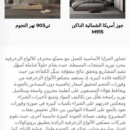
جوز أمريكا الشمالية الداكن
تي903 نهر النجوم
M915
تتجاوز المزايا الأساسية للعمل مع مصنّع محترف للألواح الزخرفية
مجرد توريد المنتجات البسيطة، حيث يقدّم حلولاً شاملة تُسهّل
تنفيذ المشاريع وتحقق نتائج متفوّقة. تمثّل الكفاءة من حيث
التكلفة فائدة كبيرة، إذ يستفيد مصنّعو الألواح الزخرفية من
وفورات الحجم لتحقيق أسعار تنافسية دون المساس بالجودة.
ويحافظ هؤلاء المصنعون على أنظمة مخزون واسعة وسلاسل
توريد راسخة تقلّل من تكاليف المواد وتمنع تأخيرات الشراء.
وتنعكس قدرتهم على الشراء بكميات كبيرة في صورة وفورات
تعود بالنفع على العملاء النهائيين من خلال تخفيض نفقات
المشروع. وتقف ضمانة الجودة كميزة حاسمة أخرى، حيث تقوم
شركات مصنّعي الألواح الزخرفية الرائدة بتطبيق بروتوكولات
اختبار صارمة وتدابير تحكم في الجودة طوال عملية الإنتاج. كما