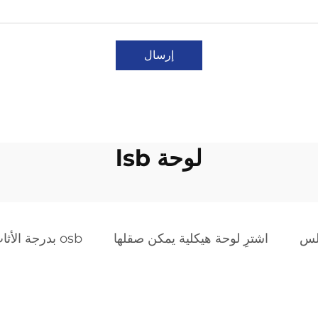
إرسال
لوحة lsb
اشترِ لوحة هيكلية يمكن صقلها
osb بدرجة الأثاث