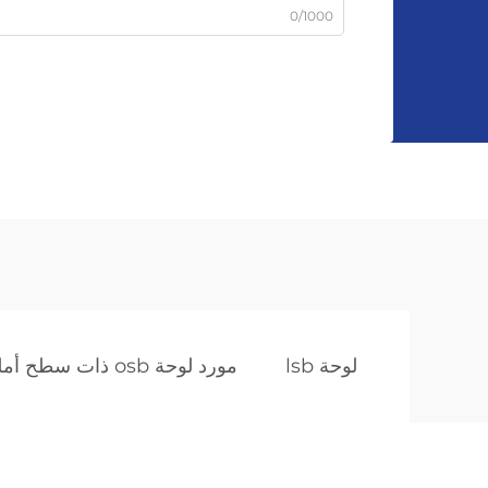
0/1000
لوحة lsb
مورد لوحة osb ذات سطح أملس