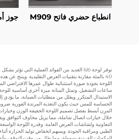
انطباع حضري فاتح M909
جوز أم
توفر لوحة lsb العديد من الفوائد العملية الت
40 بالمئة مقارنة بتقنيات العرض التقليدية. وينتج عن 
اللوحة بجودة صورة استثنائية طوال عمرها الافتراضي الممت
الاستبدال المتكرر ويقلل من متطلبات الصيانة، ما يؤدي 
الحساسة للمس حيث يكون التغذية المرتدة الفورية ضرورية
المرِن أبسط بفضل تصميم اللوحة الخفيفة الوزن وخيارات ا
خلال خيارات اتصال شاملة، مما يزيل مخاوف التوافق ويقلل
التعاونية ولشاشات العرض العامة. وقدرة اللوحة الواسعة 
الطبي ومراقبة الجودة. ويسهم انخفاض توليد الحرارة أثنا
المكونات الفردية بسهولة، مما يقلل من وقت التوقف وأتع