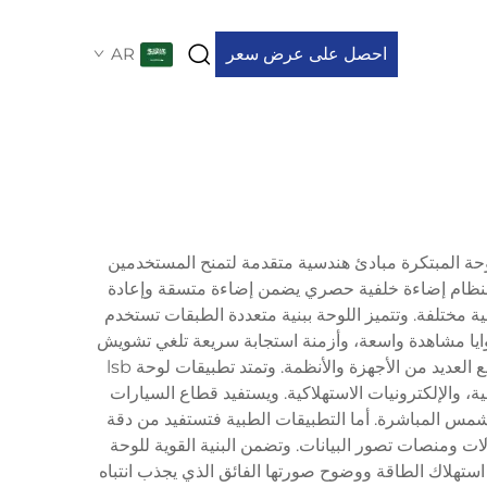
احصل على عرض سعر
AR
ذه اللوحة المبتكرة مبادئ هندسية متقدمة لتمنح المستخدمين
 بنظام إضاءة خلفية حصري يضمن إضاءة متسقة وإعادة
مختلفة. وتتميز اللوحة ببنية متعددة الطبقات تستخدم
الخصائص التقنية للوحة lsb التحكم التكيفي في السطوع، وزوايا مشاهدة واسعة، وأزمنة استجابة سريعة تلغي تشويش
الحركة أثناء تشغيل المحتوى الديناميكي. كما تدعم اللوحة تنسيقات إدخال متعددة وخيارات اتصال مختلفة، ما يجعلها متوافقة مع العديد من الأجهزة والأنظمة. وتمتد تطبيقات لوحة lsb
والإلكترونيات الاستهلاكية. ويستفيد قطاع السيارات
س المباشرة. أما التطبيقات الطبية فتستفيد من دقة
المرضى. وتستخدم البيئات الصناعية لوحة lsb في واجهات التحكم بالآلات ومنصات تصور البيانات. وتضمن البنية القوية للوحة
ستهلاك الطاقة ووضوح صورتها الفائق الذي يجذب انتباه