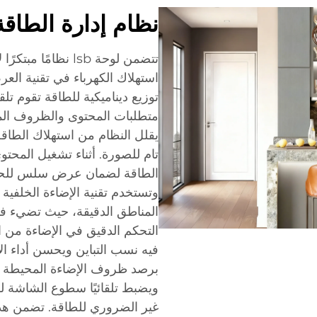
نظام إدارة الطاقة
تتضمن لوحة lsb نظام
استهلاك الكهرباء في تقنية الع
توزيع ديناميكية للطاقة تقوم تلقا
متطلبات المحتوى والظروف الم
يقلل النظام من استهلاك الطاق
تام للصورة. أثناء تشغيل المحتو
الطاقة لضمان عرض سلس للحركة
المناطق الدقيقة، حيث تضيء ف
التحكم الدقيق في الإضاءة من 
فيه نسب التباين ويحسن أداء الأ
برصد ظروف الإضاءة المحيطة ب
ويضبط تلقائيًا سطوع الشاشة لل
غير الضروري للطاقة. تضمن هذه