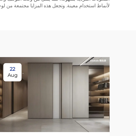
لأنماط استخدام معينة. وتجعل هذه المزايا مجتمعة من لوحة lsb استثمارًا ذكيًا للمؤسسات التي تسعى إلى حلول عرض موثوقة وكفؤة وعالية ا
22
Aug