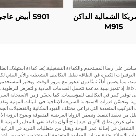
ريكا الشمالية الداكن
S901 أبيض عاجي
M915
ي تؤثر بشكل مباشر على رضا المستخدم والكفاءة التشغيلية. يُعد كفاءة استهلا
هذه التوفيرات الكبيرة في الطاقة تقليل التكاليف التشغيلية والأثر البي
د، مما يضمن أداءً ثابتًا دون تدهور مع مرور الوقت. ويختبر المستخدم
ساعات التشغيل. وتمثل المتانة ميزة أخرى أساسية للوحة lsb، إذ تتميز ببنية مدعمة تتحمل الصدمات
إلى توفير كبير في التكاليف للمؤسسات. كما يحسّن زمن الاستجابة الس
. وتحسّن قدرات الاستجابة السريعة الإنتاجية في البيئات المهنية وتق
لتركيب المتعددة التي تراعي مختلف القيود المكانية والتفضيلات الجما
 من تعقيد التنفيذ. وتضمن الزوايا العرضية المتفوقة وضوح الرؤية الأ
على عرض نطاق الألوان تعيد إنتاج ألوان دقيقة تفي بالمعايير المهنية 
ء التشغيل في إطالة عمر اللوحة ويقلل من متطلبات التبريد في التركيبا
اب الإصلاح. وتتيح ميزات المعايرة المتقدمة للمستخدمين تخصيص إعدا