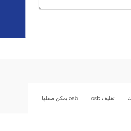
تغليف osb
osb يمكن صقلها