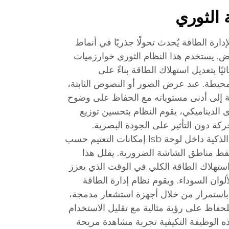
 الثوري
ًا مبتكرًا لإدارة الطاقة يُحدث تحولًا جذريًا في أنماط
رض. يستخدم هذا النظام الثوري خوارزميات
ئيًا بتعديل استهلاك الطاقة بناءً على
حيطة. عند عرض الصور أو النصوص الثابتة،
ة إلى أدنى مستوياته مع الحفاظ على وضوح
ى الديناميكي، يقوم النظام بتحسين توزيع
 دون التأثير على الجودة البصرية.
وتستخدم تقنية الإضاءة الخلفية الذكية داخل لوحة lsb إمكانات التعتيم حسب
قط مناطق الشاشة الضرورية. يقلل هذا
استهلاك الطاقة الكلي في الوقت الذي يعزز
لوان السوداء. ويقوم نظام إدارة الطاقة
استمرار من خلال أجهزة استشعار مدمجة،
حفاظ على رؤية مثالية مع تقليل الاستخدام
 الوظيفة التكيفية تجربة مشاهدة مريحة