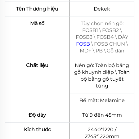
Tên Thương hiệu
Dekek
Mã số
Tùy chọn nền gỗ:
FOSB1 \ FOSB2 \
FOSB3 \ FOSB4 \ DÀY
FOSB
\ FOSB CHUN \
MDF \ PB \ Gỗ dán
Chất liệu
Nền gỗ: Toàn bộ bằng
gỗ khuynh diệp \ Toàn
bộ bằng gỗ tuyết
tùng
Bề mặt: Melamine
Độ dày
Từ 9 đến 45mm
Kích thước
2440*1220 /
2745*1220mm