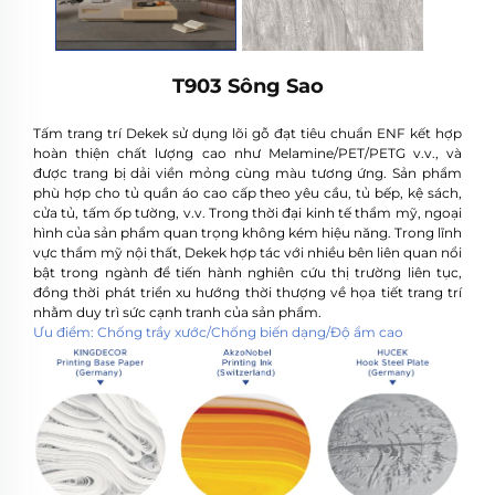
T903 Sông Sao
Tấm trang trí Dekek sử dụng lõi gỗ đạt tiêu chuẩn ENF kết hợp
hoàn thiện chất lượng cao như Melamine/PET/PETG v.v., và
được trang bị dải viền mỏng cùng màu tương ứng. Sản phẩm
phù hợp cho tủ quần áo cao cấp theo yêu cầu, tủ bếp, kệ sách,
cửa tủ, tấm ốp tường, v.v. Trong thời đại kinh tế thẩm mỹ, ngoại
hình của sản phẩm quan trọng không kém hiệu năng. Trong lĩnh
vực thẩm mỹ nội thất, Dekek hợp tác với nhiều bên liên quan nổi
bật trong ngành để tiến hành nghiên cứu thị trường liên tục,
đồng thời phát triển xu hướng thời thượng về họa tiết trang trí
nhằm duy trì sức cạnh tranh của sản phẩm.
Ưu điểm: Chống trầy xước/Chống biến dạng/Độ ẩm cao