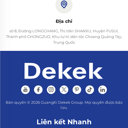
Địa chỉ
số 8, Đường LONGCHANG, Thị trấn SHANXU, Huyện FUSUI,
Thành phố CHONGZUO, Khu tự trị dân tộc Choang Quảng Tây,
Trung Quốc
Bản quyền © 2026 GuangXi Dekek Group. Mọi quyền được bảo
lưu.
Liên kết Nhanh