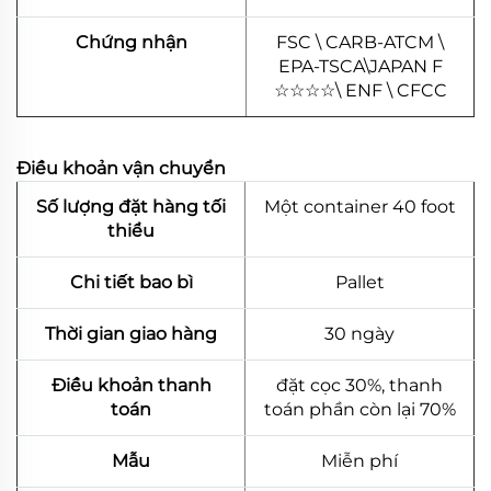
Chứng nhận
FSC \ CARB-ATCM \
EPA-TSCA\JAPAN F
☆
☆
☆
☆
\ ENF \ CFCC
Điều khoản vận chuyển
Số lượng đặt hàng tối
Một container 40 foot
thiểu
Chi tiết bao bì
Pallet
Thời gian giao hàng
30 ngày
Điều khoản thanh
đặt cọc 30%, thanh
toán
toán phần còn lại 70%
Mẫu
Miễn phí