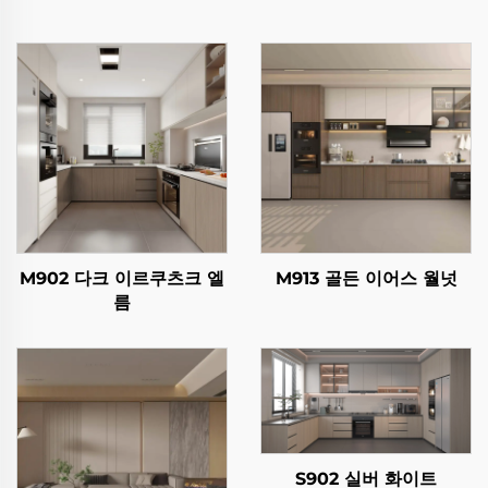
M902 다크 이르쿠츠크 엘
M913 골든 이어스 월넛
름
S902 실버 화이트