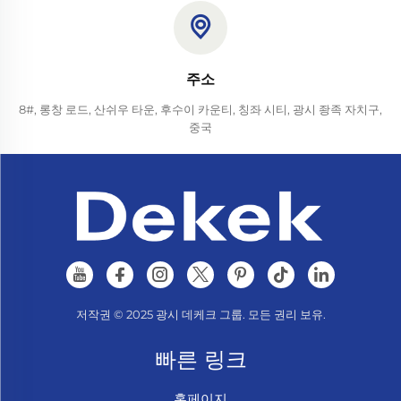
주소
8#, 롱창 로드, 산쉬우 타운, 후수이 카운티, 칭좌 시티, 광시 좡족 자치구,
중국
저작권 © 2025 광시 데케크 그룹. 모든 권리 보유.
빠른 링크
홈페이지