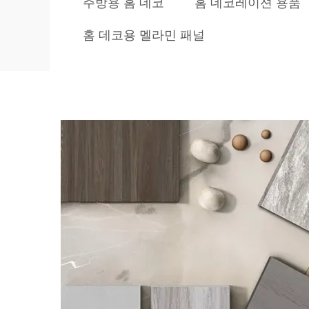
주방용 홈 데코
홈 데코레이션 용품
홈 데코용 멜라민 패널