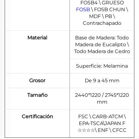
FOSB4 \ GRUESO
FOSB
\ FOSB CHUN \
MDF \ PB \
Contrachapado
Material
Base de Madera: Todo
Madera de Eucalipto \
Todo Madera de Cedro
Superficie: Melamina
Grosor
De 9 a 45 mm
Tamaño
2440*1220 / 2745*1220
mm
Certificación
FSC \ CARB-ATCM \
EPA-TSCA\JAPAN F
☆
☆
☆
☆
\ ENF \ CFCC