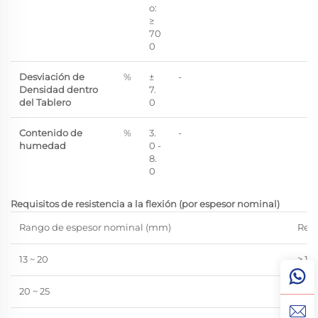
o:
≥
70
0
Desviación de
%
±
-
Densidad dentro
7.
del Tablero
0
Contenido de
%
3.
-
humedad
0 -
8.
0
Requisitos de resistencia a la flexión (por espesor nominal)
Rango de espesor nominal (mm)
Requ
13 ~ 20
≥ 18
20 ~ 25
≥ 16