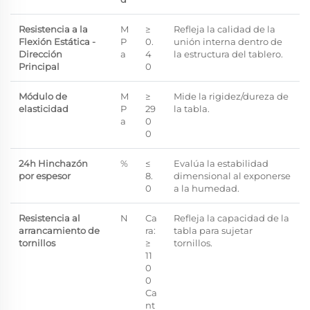
Resistencia a la
M
≥
Refleja la calidad de la
Flexión Estática -
P
0.
unión interna dentro de
Dirección
a
4
la estructura del tablero.
Principal
0
Módulo de
M
≥
Mide la rigidez/dureza de
elasticidad
P
29
la tabla.
a
0
0
2
4
h Hinchazón
%
≤
Evalúa la estabilidad
por espesor
8.
dimensional al exponerse
0
a la humedad.
Resistencia al
N
Ca
Refleja la capacidad de la
arrancamiento de
ra:
tabla para sujetar
tornillos
≥
tornillos.
11
0
0
Ca
nt