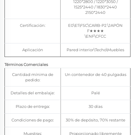
1220*2800 / 1220*3050 /
1525*2440 / 1830*2440
2150*2440
Certificación:
E0\E1\FSC\CARB-P2 \JAPÓN
F★★★★
\ENF\CFCC
Aplicación
Pared interior\Techo\Muebles
Términos Comerciales
Cantidad mínima de
Un contenedor de 40 pulgadas
pedido:
Detalles del embalaje:
Palé
Plazo de entrega:
30 días
Condiciones de pago:
30% de depósito, 70% restante
Muestras:
Proporcionado libremente