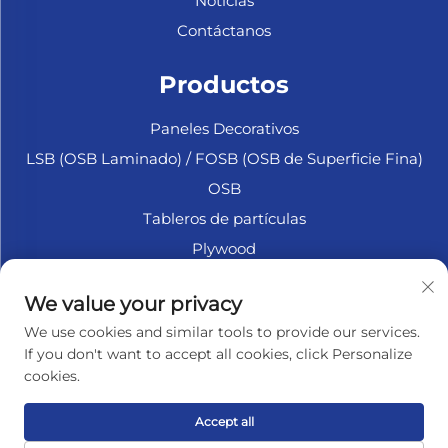
Noticias
Contáctanos
Productos
Paneles Decorativos
LSB (OSB Laminado) / FOSB (OSB de Superficie Fina)
OSB
Tableros de partículas
Plywood
Madera Contrachapada Marina
We value your privacy
Fibrofácil
We use cookies and similar tools to provide our services.
Accesorios
If you don't want to accept all cookies, click Personalize
cookies.
SOBRE LA EMPRESA
Accept all
Política de privacidad