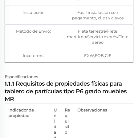
Instalación
Fácil instalación con
pegamento, clips y clavos
Método de Envío:
Flete terrestre/Flete
marítimo/Servicio exprés/Flete
aéreo
Incoterms:
EXW,FOB,CIF
Especificaciones
1.1.1
Requisitos de propiedades físicas para
tablero de partículas tipo P6 grado muebles
MR
Indicador de
U
Re
Observaciones
propiedad
n
q
i
ui
d
sit
a
o
d