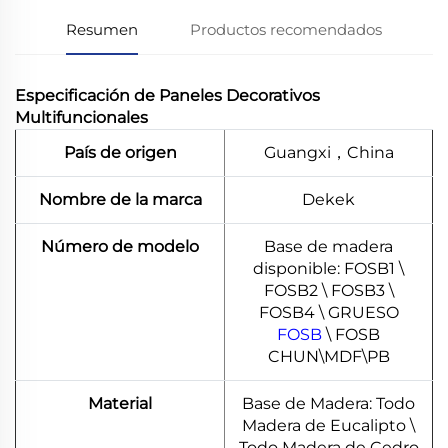
Resumen
Productos recomendados
Especificación de Paneles Decorativos
Multifuncionales
País de origen
Guangxi，China
Nombre de la marca
Dekek
Número de modelo
Base de madera
disponible: FOSB1 \
FOSB2 \ FOSB3 \
FOSB4 \ GRUESO
FOSB
\ FOSB
CHUN\MDF\PB
Material
Base de Madera: Todo
Madera de Eucalipto \
Todo Madera de Cedro