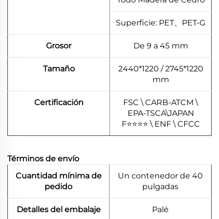
Superficie: PET、PET-G
Grosor
De 9 a 45 mm
Tamaño
2440*1220 / 2745*1220
mm
Certificación
FSC \ CARB-ATCM \
EPA-TSCA\JAPAN
F⭐⭐⭐⭐ \ ENF \ CFCC
Términos de envío
Cuantidad mínima de
Un contenedor de 40
pedido
pulgadas
Detalles del embalaje
Palé