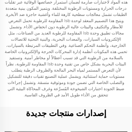
هذه المواد لاختبارات صارمة لضمان استمرار خصائصها الوقائية عبر تقلبات
درجات الحرارة ومستويات الرطوبة المختلفة. ويتميز المكون ببنية متعددة
الطبقات تشمل معالجات سطحية كارهة للماء وأغشية حاجزة ضد الأبخرة.
ويتيح هذا التصميم المعقد لوحدة lsb المقاومة للرطوبة تحمل التعرض
للأمطار والتكثيف والبيئات عالية الرطوبة دون انخفاض الأداء. وتشمل
مجالات تطبيق وحدة lsb المقاومة للرطوبة العديد من الصناعات، مثل
الإلكترونيات السيارات، والمعدات البحرية، والبنية التحتية للاتصالات
الخارجية، وأنظمة التحكم الصناعية. وفي التطبيقات المرتبطة بالسيارات،
تحمي هذه المكونات أنظمة إدارة المحركات الحرجة والإلكترونيات الخاصة
بالسلامة من الرطوبة التي قد تسبب أعطالاً أو مخاطر أمنية. وتستفيد
البيئات البحرية بشكل خاص من تقنية وحدة lsb المقاومة للرطوبة، نظراً
لأن التعرض المستمر لمياه البحر المالحة والظروف الرطبة يتطلب
مستويات حماية استثنائية. ويشمل عملية التصنيع تقنيات دقيقة للتشكيل
والتصلب الخاصة التي تضمن جودة وموثوقية متسقة. وتشمل إجراءات
ضبط الجودة اختبارات الشيخوخة المُسرَّعة وغرف المحاكاة البيئية التي
تتحقق من الأداء طويل الأمد في الظروف القاسية.
إصدارات منتجات جديدة