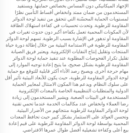
الإجهاد الميكانيكي دون المساس بخصائص حمايتها. ويستفيد
المستخدمون من ضمان ممتد وانخفاض أقساط التأمين نظرًا
لمستويات الحماية المحسّنة التي تتحقق من تنفيذ لوحة الدوائر
المقاومة للرطوبة. وتحدث تحسينات في كفاءة استهلاك الطاقة
لأن المكونات المحمية تعمل بكفاءة أكبر دون حدوث تغيرات في
المقاومة أو تدهور في الإشارة بسبب الرطوبة. تسهم لوحة الدوائر
المقاومة للرطوبة في الاستدامة البيئية من خلال إطالة دورة حياة
المنتجات وتقليل إنتاج النفايات الإلكترونية. ويعتبر فريق الصيانة
تقليل تكرار الفحوصات المطلوبة عند تنفيذ حماية لوحة الدوائر
المقاومة للرطوبة بشكل صحيح، ما يتيح إعادة توجيه الموارد إلى
مهام حرجة أخرى. ويصبح رصد الأداء أكثر قابلية للتوقع مع حماية
لوحة الدوائر المقاومة للرطوبة، حيث يكون للأبعاد البيئية تأثير أقل
على سلوك النظام. ويدعم هذا المكون الامتثال لمعايير الحماية
الدولية والمتطلبات التنظيمية الخاصة بالمعدات الإلكترونية
المستخدمة في البيئات الصعبة. ويشير المستخدمون إلى زيادة
رضا العملاء وانخفاض عدد مكالمات الخدمة عندما تحمي تقنية
لوحة الدوائر المقاومة للرطوبة منتجاتهم من الأضرار البيئية.
وتحسن العوائد على الاستثمار بشكل كبير حيث تحافظ المعدات
المحمية بواسطة لوحة الدوائر المقاومة للرطوبة على قيم إعادة
بيع أعلى وكفاءة تشغيلية أفضل طوال عمرها الافتراضي.