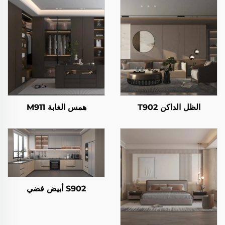
الظل الداكن T902
همس الغابة M911
S902 أبيض فضي