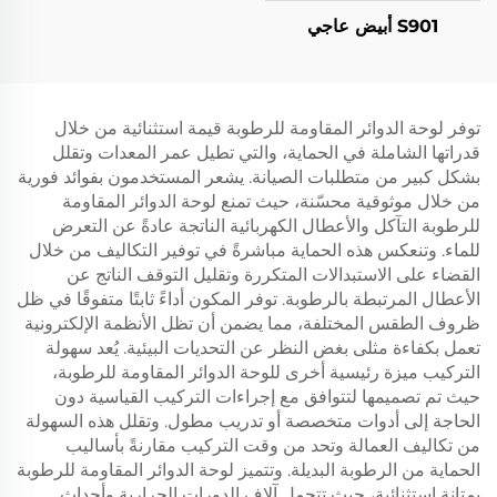
S901 أبيض عاجي
توفر لوحة الدوائر المقاومة للرطوبة قيمة استثنائية من خلال
قدراتها الشاملة في الحماية، والتي تطيل عمر المعدات وتقلل
بشكل كبير من متطلبات الصيانة. يشعر المستخدمون بفوائد فورية
من خلال موثوقية محسّنة، حيث تمنع لوحة الدوائر المقاومة
للرطوبة التآكل والأعطال الكهربائية الناتجة عادةً عن التعرض
للماء. وتنعكس هذه الحماية مباشرةً في توفير التكاليف من خلال
القضاء على الاستبدالات المتكررة وتقليل التوقف الناتج عن
الأعطال المرتبطة بالرطوبة. توفر المكون أداءً ثابتًا متفوقًا في ظل
ظروف الطقس المختلفة، مما يضمن أن تظل الأنظمة الإلكترونية
تعمل بكفاءة مثلى بغض النظر عن التحديات البيئية. يُعد سهولة
التركيب ميزة رئيسية أخرى للوحة الدوائر المقاومة للرطوبة،
حيث تم تصميمها لتتوافق مع إجراءات التركيب القياسية دون
الحاجة إلى أدوات متخصصة أو تدريب مطول. وتقلل هذه السهولة
من تكاليف العمالة وتحد من وقت التركيب مقارنةً بأساليب
الحماية من الرطوبة البديلة. وتتميز لوحة الدوائر المقاومة للرطوبة
بمتانة استثنائية، حيث تتحمل آلاف الدورات الحرارية وأحداث