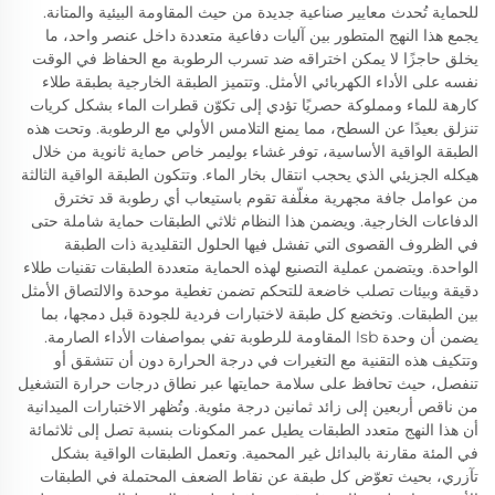
للحماية تُحدث معايير صناعية جديدة من حيث المقاومة البيئية والمتانة.
يجمع هذا النهج المتطور بين آليات دفاعية متعددة داخل عنصر واحد، ما
يخلق حاجزًا لا يمكن اختراقه ضد تسرب الرطوبة مع الحفاظ في الوقت
نفسه على الأداء الكهربائي الأمثل. وتتميز الطبقة الخارجية بطبقة طلاء
كارهة للماء ومملوكة حصريًا تؤدي إلى تكوّن قطرات الماء بشكل كريات
تنزلق بعيدًا عن السطح، مما يمنع التلامس الأولي مع الرطوبة. وتحت هذه
الطبقة الواقية الأساسية، توفر غشاء بوليمر خاص حماية ثانوية من خلال
هيكله الجزيئي الذي يحجب انتقال بخار الماء. وتتكون الطبقة الواقية الثالثة
من عوامل جافة مجهرية مغلّفة تقوم باستيعاب أي رطوبة قد تخترق
الدفاعات الخارجية. ويضمن هذا النظام ثلاثي الطبقات حماية شاملة حتى
في الظروف القصوى التي تفشل فيها الحلول التقليدية ذات الطبقة
الواحدة. ويتضمن عملية التصنيع لهذه الحماية متعددة الطبقات تقنيات طلاء
دقيقة وبيئات تصلب خاضعة للتحكم تضمن تغطية موحدة والالتصاق الأمثل
بين الطبقات. وتخضع كل طبقة لاختبارات فردية للجودة قبل دمجها، بما
يضمن أن وحدة lsb المقاومة للرطوبة تفي بمواصفات الأداء الصارمة.
وتتكيف هذه التقنية مع التغيرات في درجة الحرارة دون أن تتشقق أو
تنفصل، حيث تحافظ على سلامة حمايتها عبر نطاق درجات حرارة التشغيل
من ناقص أربعين إلى زائد ثمانين درجة مئوية. وتُظهر الاختبارات الميدانية
أن هذا النهج متعدد الطبقات يطيل عمر المكونات بنسبة تصل إلى ثلاثمائة
في المئة مقارنة بالبدائل غير المحمية. وتعمل الطبقات الواقية بشكل
تآزري، بحيث تعوّض كل طبقة عن نقاط الضعف المحتملة في الطبقات