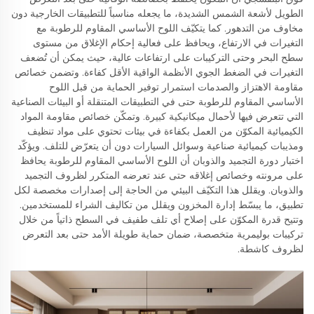
الطويل لأشعة الشمس الشديدة، ما يجعله مناسباً للتطبيقات الخارجية دون
مخاوف من التدهور. كما يتكيّف اللوح الأساسي المقاوم للرطوبة مع
التغيرات في الارتفاع، ويحافظ على فعالية إحكام الإغلاق من مستوى
سطح البحر وحتى التركيبات على ارتفاعات عالية، حيث يمكن أن تُضعف
التغيرات في الضغط الجوي الأنظمة الواقية الأقل كفاءة. وتضمن خصائص
مقاومة الاهتزاز والصدمات استمرار توفير الحماية من قبل اللوح
الأساسي المقاوم للرطوبة حتى في التطبيقات المتنقلة أو البيئات الصناعية
التي تتعرض فيها لأحمال ميكانيكية كبيرة. وتمكّن خصائص مقاومة المواد
الكيميائية المكوّن من العمل بكفاءة في بيئات تحتوي على مواد تنظيف
ومذيبات كيميائية صناعية وسوائل السيارات دون أن يتعرّض للتلف. ويؤكّد
اختبار دورة التجميد والذوبان أن اللوح الأساسي المقاوم للرطوبة يحافظ
على مرونته وخصائص إغلاقه حتى عند تعرضه المتكرر لظروف التجميد
والذوبان. ويقلل هذا التكيّف البيئي من الحاجة إلى إصدارات مخصصة لكل
تطبيق، ما يبسّط إدارة المخزون ويقلل من تكاليف الشراء للمستخدمين.
وتتيح قدرة المكوّن على إصلاح أي تلف طفيف في السطح ذاتياً من خلال
تركيبات بوليمرية متخصصة، ضمان حماية طويلة الأمد حتى بعد التعرض
لظروف كاشطة.