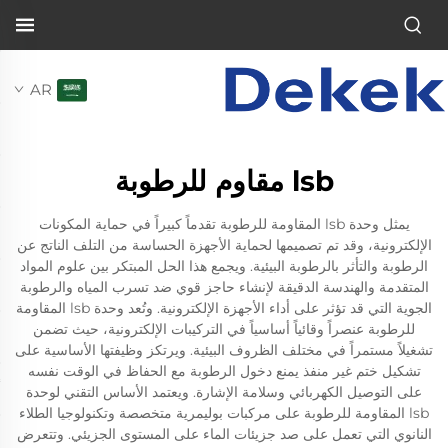
AR
lsb مقاوم للرطوبة
يمثل وحدة lsb المقاومة للرطوبة تقدماً كبيراً في حماية المكونات
الإلكترونية، وقد تم تصميمها لحماية الأجهزة الحساسة من التلف الناتج عن
الرطوبة والتأثر بالرطوبة البيئية. ويجمع هذا الحل المبتكر بين علوم المواد
المتقدمة والهندسة الدقيقة لإنشاء حاجز قوي ضد تسرب المياه والرطوبة
الجوية التي قد تؤثر على أداء الأجهزة الإلكترونية. وتُعد وحدة lsb المقاومة
للرطوبة عنصراً وقائياً أساسياً في التركيبات الإلكترونية، حيث تضمن
تشغيلاً مستمراً في مختلف الظروف البيئية. ويرتكز وظيفتها الأساسية على
تشكيل ختم غير منفذ يمنع دخول الرطوبة مع الحفاظ في الوقت نفسه
على التوصيل الكهربائي وسلامة الإشارة. ويعتمد الأساس التقني لوحدة
lsb المقاومة للرطوبة على مركبات بوليمرية متخصصة وتكنولوجيا الطلاء
النانوي التي تعمل على صد جزيئات الماء على المستوى الجزيئي. وتتعرض