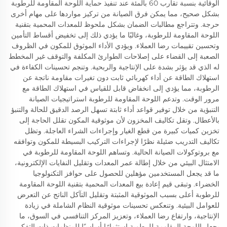
الوقائية بنسبة تقارب 60 بالمئة عند تنفيذ حماية اللوحة المقاومة للرطوبة
بشكل صحيح، مما يمكن فرق الصيانة من تركيز مواردها على مهام أخرى
حرجة. وتتراجع مطالبات الضمان بشكل ملحوظ للمعدات المحمية بتقنية
اللوحة المقاومة للرطوبة، وغالبًا ما يؤدي ذلك إلى تخفيض أقساط التأمين
وتحسين تقييمات رضا العملاء. ويؤدي الأداء الموثوق للمكون في الظروف
الصعبة إلى القضاء على إصلاحات الطوارئ المكلفة والتوقف غير المخطط
له الذي قد يؤثر بشدة على الإنتاجية والربحية. وتنجم تحسينات الكفاءة في
استهلاك الطاقة عن أداء كهربائي ثابت دون تغيرات مقاومة ناتجة عن
الرطوبة، مما يؤدي إلى انخفاض قابل للقياس في استهلاك الطاقة مع
مرور الوقت. وتدعم اللوحة المقاومة للرطوبة استراتيجيات الصيانة
التنبؤية من خلال توفير قواعد أداء ثابتة تسهل الرصد الدقيق للحالة والتنبؤ
بالأعطال. وتقل تكاليف المخزون لأن موثوقية المكون تقلل الحاجة إلى
تخزين كميات كبيرة من قطع الغيار وإجراءات الشراء العاجلة. وتظل
تكاليف التدريب ضئيلة نظرًا لإجراءات التركيب البسيطة للمكون وتوافقه
مع بروتوكولات الصيانة الحالية. وتساهم اللوحة المقاومة للرطوبة في
الامتثال البيئي من خلال إطالة عمر المعدات وتقليل النفايات الإلكترونية،
ما قد يجعل المستخدمين مؤهلين للحصول على حوافز التكنولوجيا
الخضراء. وتبقى قيم إعادة بيع المعدات المحمية بتقنية اللوحة المقاومة
للرطوبة أعلى بسبب الموثوقية المثبتة وتقليل التآكل الناتج عن التعرض
للعوامل البيئية. وتنعكس تحسينات موثوقية النظام الشاملة في زيادة
الإنتاجية، وارتفاع رضا العملاء، وتعزيز المركز التنافسي في السوق، ما
يجعل اللوحة المقاومة للرطوبة استثمارًا أساسيًا للمنظمات ذات التفكير