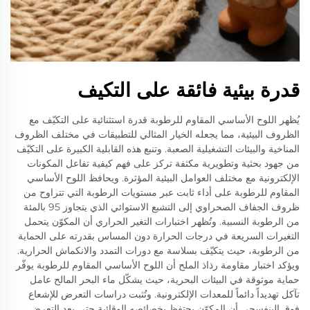
قدرة بيئية فائقة على التكيف
يُظهر اللوح الأساسي المقاوم للرطوبة قدرة استثنائية على التكيّف مع
الظروف البيئية، مما يجعله الخيار المثالي للتطبيقات في مختلف الظروف
المناخية والبيئات التشغيلية الصعبة. وتنبع هذه القابلية الكبيرة على التكيّف
من جهود بحثية وتطويرية مكثفة تركز على فهم كيفية تفاعل المكونات
الإلكترونية مع مختلف العوامل البيئية المؤثرة. ويحافظ اللوح الأساسي
المقاوم للرطوبة على أداء ثابت عبر مستويات الرطوبة التي تتراوح من
ظروف الجفاف الصحراوي إلى التشبع الاستوائي الذي يتجاوز 95 بالمئة
من الرطوبة النسبية. وتُظهر اختبارات التغير الحراري أن المكوّن يتحمل
التغيرات السريعة في درجات الحرارة دون المساس بقدرته على الحماية
من الرطوبة، حيث يتكيّف بسلاسة مع دورات التمدد والانكماش الحرارية.
ويؤكد اختبار مقاومة رذاذ الملح أن اللوح الأساسي المقاوم للرطوبة يوفّر
حماية موثوقة في البيئات البحرية، حيث يشكّل ماء البحر المالح عامل
تآكل تهديداً دائماً للمعدات الإلكترونية. وتُثبت دراسات التعرض للإشعاع
فوق البنفسجي أن المكوّن يحتفظ بخصائصه الوقائية حتى بعد التعرض