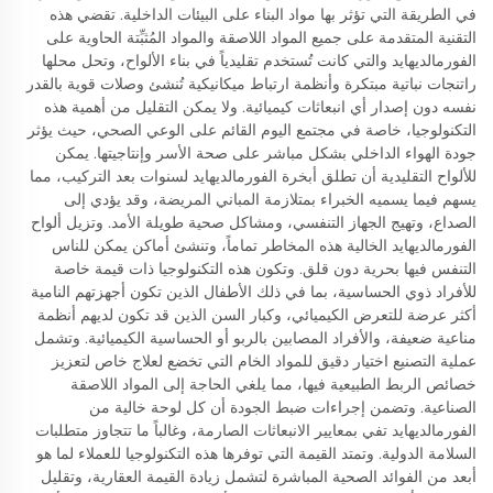
في الطريقة التي تؤثر بها مواد البناء على البيئات الداخلية. تقضي هذه
التقنية المتقدمة على جميع المواد اللاصقة والمواد المُثبِّتة الحاوية على
الفورمالديهايد والتي كانت تُستخدم تقليدياً في بناء الألواح، وتحل محلها
راتنجات نباتية مبتكرة وأنظمة ارتباط ميكانيكية تُنشئ وصلات قوية بالقدر
نفسه دون إصدار أي انبعاثات كيميائية. ولا يمكن التقليل من أهمية هذه
التكنولوجيا، خاصة في مجتمع اليوم القائم على الوعي الصحي، حيث يؤثر
جودة الهواء الداخلي بشكل مباشر على صحة الأسر وإنتاجيتها. يمكن
للألواح التقليدية أن تطلق أبخرة الفورمالديهايد لسنوات بعد التركيب، مما
يسهم فيما يسميه الخبراء بمتلازمة المباني المريضة، وقد يؤدي إلى
الصداع، وتهيج الجهاز التنفسي، ومشاكل صحية طويلة الأمد. وتزيل ألواح
الفورمالديهايد الخالية هذه المخاطر تماماً، وتنشئ أماكن يمكن للناس
التنفس فيها بحرية دون قلق. وتكون هذه التكنولوجيا ذات قيمة خاصة
للأفراد ذوي الحساسية، بما في ذلك الأطفال الذين تكون أجهزتهم النامية
أكثر عرضة للتعرض الكيميائي، وكبار السن الذين قد تكون لديهم أنظمة
مناعية ضعيفة، والأفراد المصابين بالربو أو الحساسية الكيميائية. وتشمل
عملية التصنيع اختيار دقيق للمواد الخام التي تخضع لعلاج خاص لتعزيز
خصائص الربط الطبيعية فيها، مما يلغي الحاجة إلى المواد اللاصقة
الصناعية. وتضمن إجراءات ضبط الجودة أن كل لوحة خالية من
الفورمالديهايد تفي بمعايير الانبعاثات الصارمة، وغالباً ما تتجاوز متطلبات
السلامة الدولية. وتمتد القيمة التي توفرها هذه التكنولوجيا للعملاء لما هو
أبعد من الفوائد الصحية المباشرة لتشمل زيادة القيمة العقارية، وتقليل