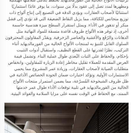
ومظهرها لمدد تصل إلى عقود بدلًا من سنوات، ما يوفر عائدًا استثماريًا
استثنائيًا لأصحاب العقارات. ويؤدي الدقة في التصنيع إلى إنتاج ألواح ذات
توزيع متجانس للكثافة، مما يزيل النقاط الضعيفة التي قد تؤدي إلى فشل
مبكر أو تدهور في الأداء. ويمثل استقرار السطح ميزة هندسية حاسمة
أخرى، إذ توفر هذه الألواح ظروف قاعدة متسقة للمواد النهائية مثل
الدهانات والرُقَع والأغشية والعناصر الزخرفية. ويقدّر المقاولون المحترفون
السلوك القابل للتنبؤ به لمنتجات الألواح الخالية من الفورمالديهايد أثناء
التركيب، نظرًا لقدرتها على القطع النظيف، واستقبال أدوات التثبيت
بإحكام، والحفاظ على الثبات البُعدي طوال عملية البناء. وتشمل قيمة
العرض المقدمة للعملاء تقليل مخاطر إعادة الزيارة للمقاولين، وانخفاض
متطلبات الصيانة لأصحاب العقارات، وزيادة عمر المشروع مما يحمي
الاستثمارات الأولية. وتؤكد اختبارات ضمان الجودة الخصائص الأدائية في
ظل ظروف الشيخوخة المُسرّعة، مما يضمن استمرار منتجات الألواح
الخالية من الفورمالديهايد في تلبية توقعات الأداء طوال عمر خدمتها
الممتد، مع الحفاظ في الوقت نفسه على مزايا السلامة والفوائد البيئية.