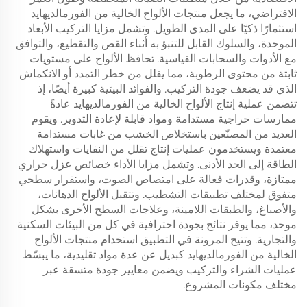
الافتراضي، ما يجعل منتجات الألواح الخالية من الفورمالديهايد
استثمارًا ذكيًا على المدى الطويل. وتشمل مزايا التركيب الأبعاد
الموحدة، والسلوك القابل للتنبؤ به أثناء القص والتقطيع، والتوافق
مع الأدوات والسحابات القياسية. تحافظ الألواح على مستويات
ثابتة من محتوى الرطوبة، مما يقلل من خطر التمدد أو الانكماش
الذي قد يضعف جودة التركيب. والفوائد البيئية كبيرة أيضًا، إذ
تتضمن عملية إنتاج الألواح الخالية من الفورمالديهايد عادةً
ممارسات حراجية مستدامة ومواد قابلة لإعادة التدوير. ويقوم
العديد من المصنّعين باستخلاص الخشب من غابات مستدامة
معتمدة ويستخدمون عمليات إنتاج تقلل من النفايات واستهلاك
الطاقة إلى الحد الأدنى. وتشمل مزايا الأداء خصائص عزل حراري
ممتازة، وقدرات فعالة على امتصاص الصوت، واستقرار سطحي
متفوق لمختلف تطبيقات التشطيب. وتتقبل الألواح الدهانات،
والأصباغ، والطبقات اللامينة، وعلاجات السطح الأخرى بشكل
موحد، مما يوفر نتائج بجودة احترافية في كل من البيئات السكنية
والتجارية. وتتيح المرونة في التطبيق استخدام منتجات الألواح
الخالية من الفورمالديهايد كبديل عن عدة مواد تقليدية، ما يبسّط
عمليات الشراء والتركيب ويضمن معايير جودة متسقة عبر
مختلف مكونات المشروع.