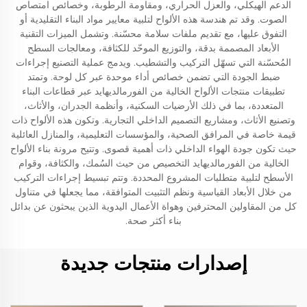
الدعم الهيكلي، والعزل الحراري، ومقاومة الرطوبة، وخصائص امتصاص
الصوت. وقد تم هندسة هذه الألواح لتلبية معايير مواد البناء التقليدية أو
التفوق عليها، مع تقديم ملفات سلامة محسّنة. وتشمل الميزات التقنية
الأبعاد المصممة بدقة، والتوزيع الموحّد للكثافة، ومعالجات السطح
المُحسّنة التي تسهّل التركيب والتشطيب. ويدمج عملية التصنيع إجراءات
ضبط الجودة التي تضمن خصائص أداء موحدة عبر كل لوحة. وتمتد
تطبيقات منتجات الألواح الخالية من الفورمالديهايد عبر قطاعات البناء
المتعددة، بما في ذلك الأرضيات السكنية، وأنظمة الجدران، والأثاث،
وتصنيع الأثاث، ومشاريع التصميم الداخلي التجارية. وتكون هذه الألواح ذات
قيمة خاصة في المرافق الصحية، والمؤسسات التعليمية، والمنازل العائلية
حيث تكون جودة الهواء الداخلي ذات أهمية قصوى. وتتيح مرونة بناء الألواح
الخالية من الفورمالديهايد التخصيص من حيث السُمك، والكثافة، وقوام
الأسطح لتلبية متطلبات المشروع المحددة. وتتم تبسيط إجراءات التركيب
من خلال الأبعاد القياسية ونظم التثبيت المتوافقة، مما يجعلها في متناول
كل من المقاولين المحترفين وهواة الأعمال اليدوية الذين يبحثون عن بدائل
بناء أكثر صحة.
إصدارات منتجات جديدة