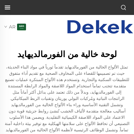
AR
لوحة خالية من الفورمالديهايد
تمثل الألواح الخالية من الفورمالديهايد تقدماً ثورياً في مواد البناء الحديثة،
حيث تم تصميمها للقضاء على المخاوف الصحية مع تقديم أداء متفوق
للتطبيقات السكنية والتجارية. وتستخدم هذه الألواح المبتكرة عمليات تصنيع
متقدمة تتجنب تماماً استخدام المواد اللاصقة والمواد الرابطة المستندة
إلى الفورمالديهايد، وبدلاً من ذلك تعتمد على بدائل أكثر أماناً مثل
الراتنجات النباتية ومُركبات البولي يوريثان وتقنيات الربط الميكانيكي.
وتشمل التقنية الأساسية وراء بناء الألواح الخالية من الفورمالديهايد
أساليب معالجة متقدمة لألياف الخشب تُنشئ روابط جزيئية قوية دون
الاعتماد على المواد اللاصقة الكيميائية التقليدية. ويضمن هذا الأسلوب
التصنيعي أن تحافظ الألواح على سلامتها الهيكلية مع توفير بيئة داخلية آمنة
تماماً. وتشمل الوظائف الرئيسية لأنظمة الألواح الخالية من الفورمالديهايد