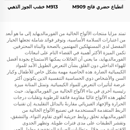
انطباع حضري فاتح M909
M913 خشب الجوز الذهبي
تمتد مزايا منتجات الألواح الخالية من الفورمالديهايد إلى ما هو أبعد
من اعتبارات السلامة الأساسية، وتوفر فوائد شاملة تجعلها الخيار
المفضل لدى المستهلكين المهتمين بالصحة والبناة المحترفين.
تكمن الميزة الأكثر أهمية في القضاء التام على انبعاثات
الفورمالديهايد، ما يعني أن العائلات يمكنها الاستمتاع بجودة أفضل
للهواء الداخلي دون القلق بشأن التعرض الطويل الأمد للمواد
الكيميائية الضارة. هذه الخاصية مهمة بشكل خاص للأطفال وكبار
السن والأشخاص ذوي الحساسية التنفسية الذين يكونون أكثر
عرضة لتأثيرات التعرض للمواد الكيميائية. وتمثل المتانة ميزة
رئيسية أخرى في بناء الألواح الخالية من الفورمالديهايد، حيث
تُظهر هذه الألواح غالبًا مقاومة فائقة للرطوبة وتقلبات درجات
الحرارة والإجهاد الفيزيائي مقارنةً بالبدائل التقليدية. إن تقنيات
الربط المتقدمة المستخدمة في تصنيع الألواح الخالية من
الفورمالديهايد تخلق روابط جزيئية أقوى تقاوم التواء، والتشقق،
وتقشر الطبقات على مدى فترات طويلة. وتظهر الجدوى
الاقتصادية من خلال متطلبات الصيانة المنخفضة وطول العمر