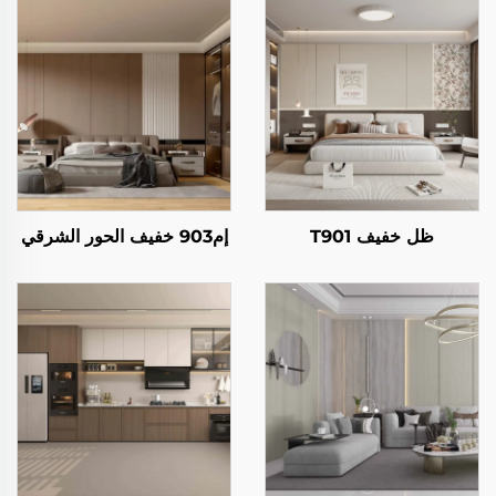
ظل خفيف T901
إم903 خفيف الحور الشرقي