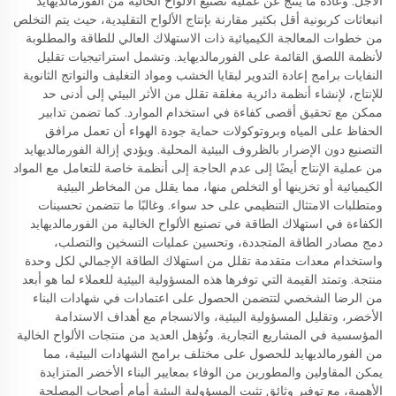
الأجل. وعادةً ما ينتج عن عملية تصنيع الألواح الخالية من الفورمالديهايد
انبعاثات كربونية أقل بكثير مقارنة بإنتاج الألواح التقليدية، حيث يتم التخلص
من خطوات المعالجة الكيميائية ذات الاستهلاك العالي للطاقة والمطلوبة
لأنظمة اللصق القائمة على الفورمالديهايد. وتشمل استراتيجيات تقليل
النفايات برامج إعادة التدوير لبقايا الخشب ومواد التغليف والنواتج الثانوية
للإنتاج، لإنشاء أنظمة دائرية مغلقة تقلل من الأثر البيئي إلى أدنى حد
ممكن مع تحقيق أقصى كفاءة في استخدام الموارد. كما تضمن تدابير
الحفاظ على المياه وبروتوكولات حماية جودة الهواء أن تعمل مرافق
التصنيع دون الإضرار بالظروف البيئية المحلية. ويؤدي إزالة الفورمالديهايد
من عملية الإنتاج أيضًا إلى عدم الحاجة إلى أنظمة خاصة للتعامل مع المواد
الكيميائية أو تخزينها أو التخلص منها، مما يقلل من المخاطر البيئية
ومتطلبات الامتثال التنظيمي على حد سواء. وغالبًا ما تتضمن تحسينات
الكفاءة في استهلاك الطاقة في تصنيع الألواح الخالية من الفورمالديهايد
دمج مصادر الطاقة المتجددة، وتحسين عمليات التسخين والتصلب،
واستخدام معدات متقدمة تقلل من استهلاك الطاقة الإجمالي لكل وحدة
منتجة. وتمتد القيمة التي توفرها هذه المسؤولية البيئية للعملاء لما هو أبعد
من الرضا الشخصي لتتضمن الحصول على اعتمادات في شهادات البناء
الأخضر، وتقليل المسؤولية البيئية، والانسجام مع أهداف الاستدامة
المؤسسية في المشاريع التجارية. وتُؤهل العديد من منتجات الألواح الخالية
من الفورمالديهايد للحصول على مختلف برامج الشهادات البيئية، مما
يمكن المقاولين والمطورين من الوفاء بمعايير البناء الأخضر المتزايدة
الأهمية، مع توفير وثائق تثبت المسؤولية البيئية أمام أصحاب المصلحة