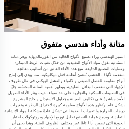
متانة وأداء هندسي متفوق
التميز الهندسي وراء تصنيع الألواح الخالية من الفورمالديهايد يوفر متانة
استثنائية تفوق مواد الألواح التقليدية من خلال تقنيات الربط المبتكرة
وعمليات التصنيع الدقيقة. تنبع هذه الأداء الفائق من أساليب معالجة
متقدمة لألياف الخشب تُنشئ أنظمة قفل ميكانيكية، مما يؤدي إلى إنتاج
ألواح مقاومة للفصل الطبقي والالتواء والفشل الهيكلي في ظل ظروف
الإجهاد التي تضعف البدائل التقليدية. ويظهر أهمية المتانة المحسّنة جليًا
في التطبيقات السكنية والتجارية على حد سواء، حيث يؤثر الأداء الطويل
الأمد مباشرةً على تكاليف الصيانة وجداول الاستبدال ونجاح المشروع
بشكل عام. وتُظهر هذه الألواح مقاومة كبيرة لاختراق الرطوبة وتغيرات
درجات الحرارة والتغيرات البعدية التي تشكل عادةً مشكلة للمواد الإنشائية
التقليدية. ويدمج عملية التصنيع تحليل توزيع الإجهاد وبروتوكولات اختبار
الجودة التي تضمن أداءً ثابتًا عبر مختلف الظروف البيئية. وهذا يعني أن
تركيبات الألواح الخالية من الفورمالديهايد تحتفظ بكامل سلامتها الهيكلية