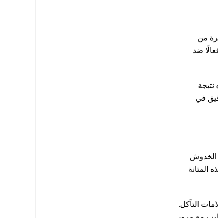
يرة من
الًا ضد
ئية. فقد تتمدد أو تن coنجذب أو تشوه نتيجة
قيق في
ل الخدوش
 المتانة
امات التآكل.
طيب مع مرور