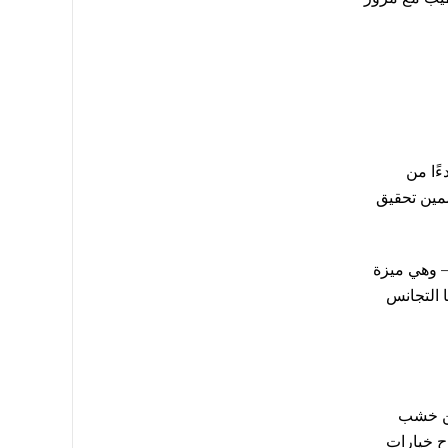
ءًا من
ممين تحقيق
– وهي ميزة
ا التجانس
 من خشب
ح خيارات