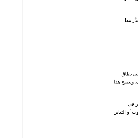
ّر هذا
على نطاق
. ويصبح هذا
بر في
 أو التباين