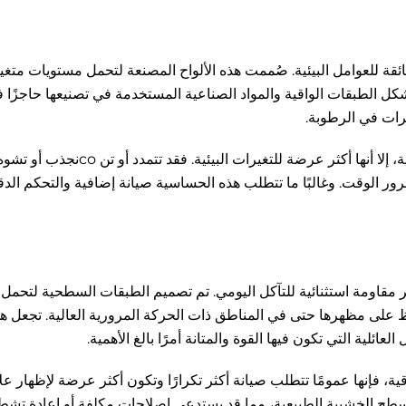
فائقة للعوامل البيئية. صُممت هذه الألواح المصنعة لتحمل مستويات متغ
شكل الطبقات الواقية والمواد الصناعية المستخدمة في تصنيعها حاجزًا فع
رات في الرطوبة.
على الرغم من الجمال الطبيعي للألواح الخشبية التقليدية، إلا أنها أكثر عرضة للتغيرات البي
ور الوقت. وغالبًا ما تتطلب هذه الحساسية صيانة إضافية والتحكم الد
وفر مقاومة استثنائية للتآكل اليومي. تم تصميم الطبقات السطحية لتحم
على مظهرها حتى في المناطق ذات الحركة المرورية العالية. تجعل هذه
ئلية التي تكون فيها القوة والمتانة أمرًا بالغ الأهمية.
واقية، فإنها عمومًا تتطلب صيانة أكثر تكرارًا وتكون أكثر عرضة لإظهار عل
سطح الخشبية الطبيعية، مما قد يستدعي إصلاحات مكلفة أو إعادة تش