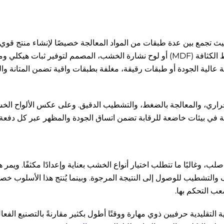
 حيث تجمع بين عدة طبقات من المواد المعالجة خصيصًا لإنشاء منتج قوي
الاستخدامات. ويتكون القلب عادةً من لوح ألياف متوسط الكثافة (MDF) أو لوح نشارة الخشب، المصمم لتوفير ثبات ه
فية عالية الجودة أو طبقات رقيقة، مغلفة بطبقات واقية تضمن المتانة و
راري، والمعالجة بالضغط، والتشطيب الدقيق. وعلى عكس الألواح الخشبي
فية في بيئات خاضعة للرقابة تضمن اتساق الجودة والمظهر عبر كل دفعة.
، وغالبًا ما تتطلب اختيار أنواع الخشب بعناية وإعدادًا مكثفًا. ويمر ه
لتجفيف والتشطيب للوصول إلى النتيجة المرجوة. وبينما يُنتج هذا الأسلوب 
عب التحكم بها.
 التقليدية حرفيين ذوي مهارة ووقتًا أطول بكثير مقارنةً بالتصنيع الفعا