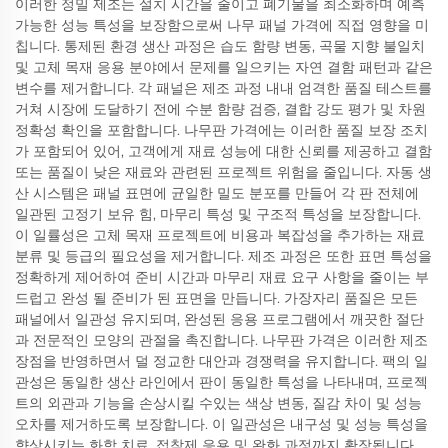
이러한 정밀 제조는 설치 시간을 줄이고 폐기물을 최소화하며 예측
가능한 성능 특성을 보장함으로써 나무 패널 가격에 직접 영향을 미
칩니다. 통제된 환경 생산 과정은 습도 함량 변동, 곡물 지향 불일치
및 고체 목재 응용 분야에서 문제를 일으키는 자연 결함 패턴과 같은
변수를 제거합니다. 각 패널은 제조 과정 내내 엄격한 품질 테스트를
거쳐 시장에 도달하기 전에 수분 함량 검증, 결합 강도 평가 및 차원
정확성 확인을 포함합니다. 나무판 가격에는 이러한 품질 보장 조치
가 포함되어 있어, 고객에게 재료 성능에 대한 신뢰를 제공하고 결함
또는 품질이 낮은 재료와 관련된 프로젝트 위험을 줄입니다. 자동 생
산 시스템은 패널 표면에 균일한 밀도 분포를 만들어 각 판 전체에
일관된 고정기 보유 힘, 마무리 특성 및 구조적 특성을 보장합니다.
이 일률성은 고체 목재 프로젝트에 비용과 복잡성을 추가하는 재료
분류 및 등급의 필요성을 제거합니다. 제조 과정은 또한 표면 특성을
정확하게 제어하여 준비 시간과 마무리 재료 요구 사항을 줄이는 부
드럽고 완성 될 준비가 된 표면을 만듭니다. 가장자리 품질은 모든
패널에서 일관성 유지되며, 완성된 응용 프로그램에서 깨끗한 절단
과 전문적인 모양의 관절을 촉진합니다. 나무판 가격은 이러한 제조
장점을 반영하면서 덜 정교한 대안과 경쟁력을 유지합니다. 팩의 일
관성은 동일한 생산 라인에서 판이 동일한 특성을 나타내며, 프로젝
트의 외관과 기능을 손상시킬 수있는 색상 변동, 질감 차이 및 성능
오차를 제거하도록 보장합니다. 이 일관성은 내구성 및 성능 특성을
향상시키는 화학 치료, 접착제 응용 및 완화 과정까지 확장됩니다.