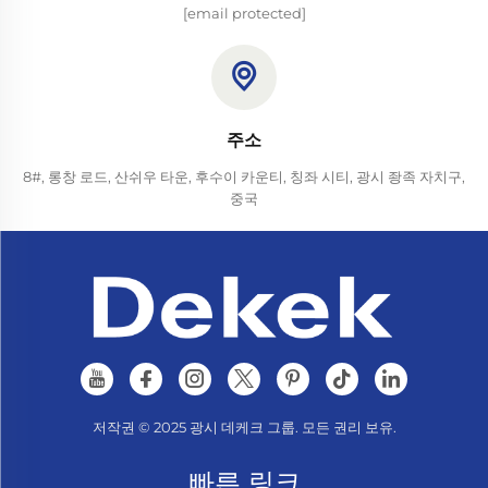
[email protected]
주소
8#, 롱창 로드, 산쉬우 타운, 후수이 카운티, 칭좌 시티, 광시 좡족 자치구,
중국
저작권 © 2025 광시 데케크 그룹. 모든 권리 보유.
빠른 링크