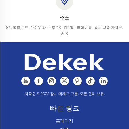
주소
8#, 롱창 로드, 산쉬우 타운, 후수이 카운티, 칭좌 시티, 광시 좡족 자치구,
중국
저작권 © 2025 광시 데케크 그룹. 모든 권리 보유.
빠른 링크
홈페이지