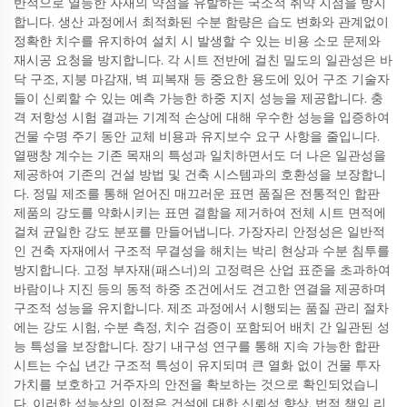
반적으로 열등한 자재의 약점을 유발하는 국소적 취약 지점을 방지
합니다. 생산 과정에서 최적화된 수분 함량은 습도 변화와 관계없이
정확한 치수를 유지하여 설치 시 발생할 수 있는 비용 소모 문제와
재시공 요청을 방지합니다. 각 시트 전반에 걸친 밀도의 일관성은 바
닥 구조, 지붕 마감재, 벽 피복재 등 중요한 용도에 있어 구조 기술자
들이 신뢰할 수 있는 예측 가능한 하중 지지 성능을 제공합니다. 충
격 저항성 시험 결과는 기계적 손상에 대해 우수한 성능을 입증하여
건물 수명 주기 동안 교체 비용과 유지보수 요구 사항을 줄입니다.
열팽창 계수는 기존 목재의 특성과 일치하면서도 더 나은 일관성을
제공하여 기존의 건설 방법 및 건축 시스템과의 호환성을 보장합니
다. 정밀 제조를 통해 얻어진 매끄러운 표면 품질은 전통적인 합판
제품의 강도를 약화시키는 표면 결함을 제거하여 전체 시트 면적에
걸쳐 균일한 강도 분포를 만들어냅니다. 가장자리 안정성은 일반적
인 건축 자재에서 구조적 무결성을 해치는 박리 현상과 수분 침투를
방지합니다. 고정 부자재(패스너)의 고정력은 산업 표준을 초과하여
바람이나 지진 등의 동적 하중 조건에서도 견고한 연결을 제공하며
구조적 성능을 유지합니다. 제조 과정에서 시행되는 품질 관리 절차
에는 강도 시험, 수분 측정, 치수 검증이 포함되어 배치 간 일관된 성
능 특성을 보장합니다. 장기 내구성 연구를 통해 지속 가능한 합판
시트는 수십 년간 구조적 특성이 유지되며 큰 열화 없이 건물 투자
가치를 보호하고 거주자의 안전을 확보하는 것으로 확인되었습니
다. 이러한 성능상의 이점은 건설에 대한 신뢰성 향상, 법적 책임 리