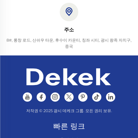
주소
8#, 롱창 로드, 산쉬우 타운, 후수이 카운티, 칭좌 시티, 광시 좡족 자치구,
중국
저작권 © 2025 광시 데케크 그룹. 모든 권리 보유.
빠른 링크