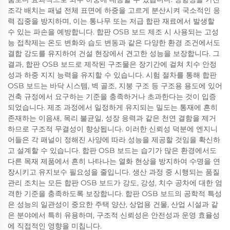
조각 배치는 패널 전체 표면에 하중을 고르게 분산시켜 국소적인 응
력 집중을 방지하며, 이는 통나무 또는 저급 합판 재료에서 발생할
수 있는 파손을 예방합니다. 합판 OSB 보드 제조 시 사용되는 고성
능 접착제는 온도 변화와 습도 변동과 같은 다양한 환경 조건에서도
결합 강도를 유지하여 건설 현장에서 견고한 성능을 보장합니다. 그
결과, 합판 OSB 보드로 제작된 구조물은 장기간에 걸쳐 치수 안정
성과 하중 지지 능력을 유지할 수 있습니다. 시험 절차를 통해 합판
OSB 보드는 바닥 시스템, 벽 골조, 지붕 구조 등 구조용 용도에 있어
건축 규정에서 요구하는 기준을 충족하거나 초과한다는 것이 입증
되었습니다. 제조 과정에서 일정하게 유지되는 밀도는 통재에 흔히
존재하는 이음새, 목리 불균일, 성장 응력과 같은 천연 결함을 제거
하므로 구조적 무결성이 향상됩니다. 이러한 신뢰성 덕분에 엔지니
어들은 각 패널이 정해진 사양에 따라 성능을 제공할 것임을 확신하
고 설계할 수 있습니다. 합판 OSB 보드는 습기가 많은 환경에서도
다른 목재 제품에서 흔히 나타나는 열화 현상을 방지하여 수명을 연
장시키고 유지보수 필요성을 줄입니다. 생산 과정 중 시행되는 품질
관리 조치는 모든 합판 OSB 보드가 강도, 강성, 치수 공차에 대한 엄
격한 기준을 충족하도록 보장합니다. 합판 OSB 보드의 공학적 특성
은 성능의 일관성이 중요한 주택 양산, 상업용 건물, 산업 시설과 같
은 분야에서 특히 유용하며, 구조적 신뢰성은 안전성과 운영 효율성
에 직접적인 영향을 미칩니다.