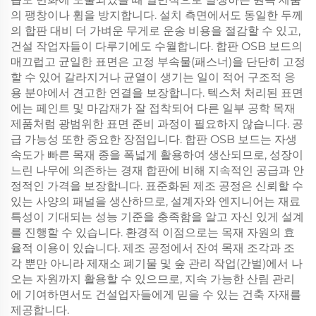
의 팽창이나 휨을 방지합니다. 설치 측면에서도 동일한 두께
의 합판 대비 더 가벼운 무게로 운송 비용을 절감할 수 있고,
건설 작업자들이 다루기에도 수월합니다. 합판 OSB 보드의
매끄럽고 균일한 표면은 고정 부속물(패스너)을 단단히 고정
할 수 있어 갈라지거나 균열이 생기는 일이 적어 구조적 응
용 분야에서 견고한 연결을 보장합니다. 텍스처 처리된 표면
에는 페인트 및 마감재가 잘 접착되어 다른 일부 공학 목재
제품처럼 광범위한 표면 준비 과정이 필요하지 않습니다. 공
급 가능성 또한 중요한 장점입니다. 합판 OSB 보드는 자생
속도가 빠른 목재 종을 폭넓게 활용하여 생산되므로, 성장이
느린 나무에 의존하는 경재 합판에 비해 지속적인 공급과 안
정적인 가격을 보장합니다. 표준화된 제조 공정은 신뢰할 수
있는 사양의 패널을 생산하므로, 설계자와 엔지니어는 재료
특성이 기대되는 성능 기준을 충족함을 알고 자신 있게 설계
를 진행할 수 있습니다. 환경적 이점으로는 목재 자원의 효
율적 이용이 있습니다. 제조 공정에서 잔여 목재 조각과 조
각 뿐만 아니라 제재소 폐기물 및 숲 관리 작업(간벌)에서 나
오는 자원까지 활용할 수 있으므로, 지속 가능한 산림 관리
에 기여하면서도 건설업자들에게 믿을 수 있는 건축 자재를
제공합니다.