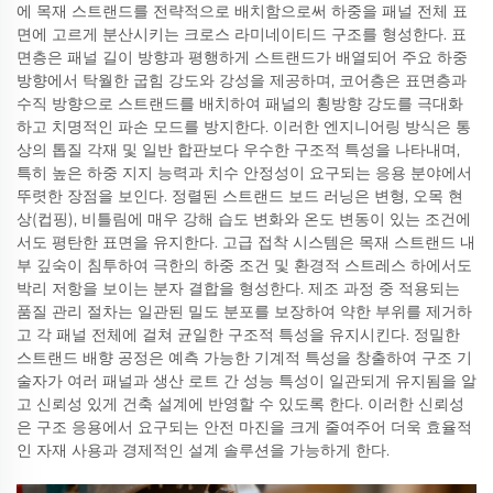
에 목재 스트랜드를 전략적으로 배치함으로써 하중을 패널 전체 표
면에 고르게 분산시키는 크로스 라미네이티드 구조를 형성한다. 표
면층은 패널 길이 방향과 평행하게 스트랜드가 배열되어 주요 하중
방향에서 탁월한 굽힘 강도와 강성을 제공하며, 코어층은 표면층과
수직 방향으로 스트랜드를 배치하여 패널의 횡방향 강도를 극대화
하고 치명적인 파손 모드를 방지한다. 이러한 엔지니어링 방식은 통
상의 톱질 각재 및 일반 합판보다 우수한 구조적 특성을 나타내며,
특히 높은 하중 지지 능력과 치수 안정성이 요구되는 응용 분야에서
뚜렷한 장점을 보인다. 정렬된 스트랜드 보드 러닝은 변형, 오목 현
상(컵핑), 비틀림에 매우 강해 습도 변화와 온도 변동이 있는 조건에
서도 평탄한 표면을 유지한다. 고급 접착 시스템은 목재 스트랜드 내
부 깊숙이 침투하여 극한의 하중 조건 및 환경적 스트레스 하에서도
박리 저항을 보이는 분자 결합을 형성한다. 제조 과정 중 적용되는
품질 관리 절차는 일관된 밀도 분포를 보장하여 약한 부위를 제거하
고 각 패널 전체에 걸쳐 균일한 구조적 특성을 유지시킨다. 정밀한
스트랜드 배향 공정은 예측 가능한 기계적 특성을 창출하여 구조 기
술자가 여러 패널과 생산 로트 간 성능 특성이 일관되게 유지됨을 알
고 신뢰성 있게 건축 설계에 반영할 수 있도록 한다. 이러한 신뢰성
은 구조 응용에서 요구되는 안전 마진을 크게 줄여주어 더욱 효율적
인 자재 사용과 경제적인 설계 솔루션을 가능하게 한다.