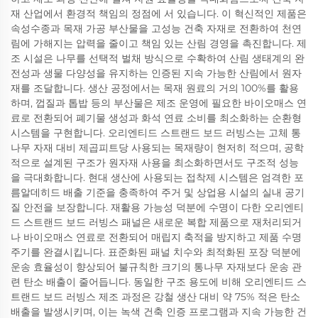
재 산업에서 환경적 책임의 정점에 서 있습니다. 이 혁신적인 제품은
속성수종과 목재 가공 부산물을 고성능 건축 자재로 전환하여 천연
림에 가해지는 압력을 줄이고 책임 있는 산림 경영을 촉진합니다. 제
조 시설은 나무를 선택적 벌채 방식으로 수확하여 산림 생태계의 완
전성과 생물 다양성을 유지하는 인증된 지속 가능한 산림에서 원자
재를 조달합니다. 생산 공정에서는 목재 원료의 거의 100%를 활용
하며, 껍질과 톱밥 등의 부산물은 제조 운영에 필요한 바이오매스 연
료로 전환되어 폐기물 생성과 화석 연료 소비를 최소화하는 순환형
시스템을 구현합니다. 오리엔티드 스트랜드 보드 러빙스는 고체 통
나무 자재 대비 제곱피트당 사용되는 목재량이 현저히 적으며, 공학
적으로 설계된 구조가 원자재 사용을 최소화하면서도 구조적 성능
을 극대화합니다. 현대 생산에 사용되는 접착제 시스템은 엄격한 포
름알데히드 배출 기준을 충족하여 주거 및 상업용 시설의 실내 공기
질 안전을 보장합니다. 재활용 가능성 덕분에 수명이 다한 오리엔티
드 스트랜드 보드 러빙스 패널은 새로운 복합 제품으로 재처리되거
나 바이오매스 연료로 전환되어 매립지 축적을 방지하고 제품 수명
주기를 완결시킵니다. 표준화된 패널 치수와 최적화된 포장 덕분에
운송 효율성이 향상되어 불규칙한 크기의 통나무 자재보다 운송 관
련 탄소 배출이 줄어듭니다. 동일한 구조 용도에 비해 오리엔티드 스
트랜드 보드 러빙스 제조 과정은 강철 생산 대비 약 75% 적은 탄소
배출을 발생시키며, 이는 녹색 건축 인증 프로그램과 지속 가능한 건