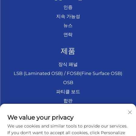
인증
지속 가능성
뉴스
연락
제품
장식 패널
LSB (Laminated OSB) / FOSB(Fine Surface OSB)
OSB
파티클 보드
합판
마린 합판
We value your privacy
섬유판
We use cookies and similar tools to provide our services.
액세서리
If you don't want to accept all cookies, click Personalize