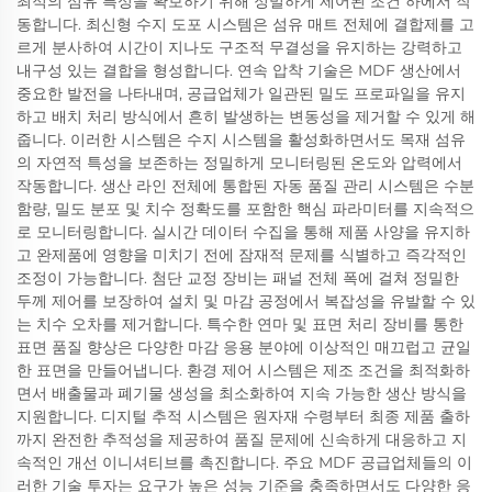
최적의 섬유 특성을 확보하기 위해 정밀하게 제어된 조건 하에서 작
동합니다. 최신형 수지 도포 시스템은 섬유 매트 전체에 결합제를 고
르게 분사하여 시간이 지나도 구조적 무결성을 유지하는 강력하고
내구성 있는 결합을 형성합니다. 연속 압착 기술은 MDF 생산에서
중요한 발전을 나타내며, 공급업체가 일관된 밀도 프로파일을 유지
하고 배치 처리 방식에서 흔히 발생하는 변동성을 제거할 수 있게 해
줍니다. 이러한 시스템은 수지 시스템을 활성화하면서도 목재 섬유
의 자연적 특성을 보존하는 정밀하게 모니터링된 온도와 압력에서
작동합니다. 생산 라인 전체에 통합된 자동 품질 관리 시스템은 수분
함량, 밀도 분포 및 치수 정확도를 포함한 핵심 파라미터를 지속적으
로 모니터링합니다. 실시간 데이터 수집을 통해 제품 사양을 유지하
고 완제품에 영향을 미치기 전에 잠재적 문제를 식별하고 즉각적인
조정이 가능합니다. 첨단 교정 장비는 패널 전체 폭에 걸쳐 정밀한
두께 제어를 보장하여 설치 및 마감 공정에서 복잡성을 유발할 수 있
는 치수 오차를 제거합니다. 특수한 연마 및 표면 처리 장비를 통한
표면 품질 향상은 다양한 마감 응용 분야에 이상적인 매끄럽고 균일
한 표면을 만들어냅니다. 환경 제어 시스템은 제조 조건을 최적화하
면서 배출물과 폐기물 생성을 최소화하여 지속 가능한 생산 방식을
지원합니다. 디지털 추적 시스템은 원자재 수령부터 최종 제품 출하
까지 완전한 추적성을 제공하여 품질 문제에 신속하게 대응하고 지
속적인 개선 이니셔티브를 촉진합니다. 주요 MDF 공급업체들의 이
러한 기술 투자는 요구가 높은 성능 기준을 충족하면서도 다양한 응