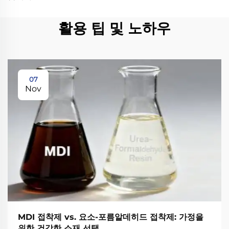
활용 팁 및 노하우
07
Nov
MDI 접착제 vs. 요소-포름알데히드 접착제: 가정을
위한 건강한 소재 선택