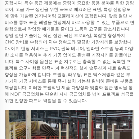
공합니다. 특수 등급 제품에는 중량이 중요한 응용 분야를 위한 경량
코어, 고급 가구 생산을 위한 극도로 매끄러운 표면, 특정 산업용도
에 맞춰 개발된 엔지니어링 포뮬레이션이 포함됩니다. 맞춤 절단 서
비스를 통해 표준 패널을 현장에서 바로 사용할 수 있는 부품으로 변
환함으로써 작업장 폐기물을 줄이고 노동력 요구를 감소시킵니다.
정밀 절단 기술에는 직선 절단, 곡선 프로파일, 복잡한 형상까지
CNC 장비로 수행되어 치수 정확도와 깔끔한 가장자리를 보장합니
다. 에지 밴딩 서비스는 PVC, 원목 베니어, 멜라민 스트립 등의 다양
한 소재를 적용하여 추가 가공 없이도 완성된 가장자리를 만들어냅
니다. 특수 사이징 옵션은 표준 치수로는 충족할 수 없는 독특한 프
로젝트 요구사항을 만족시켜 혁신적인 설계 솔루션과 재료 활용도
향상을 가능하게 합니다. 드릴링, 라우팅, 표면 텍스처링과 같은 부
가가치 가공 서비스를 통해 즉시 설치 가능한 완벽히 준비된 부품을
제공합니다. 이러한 포괄적인 제품 다양성과 맞춤화 접근 방식을 통
해 MDF 공급업체는 단순한 자재 공급업체를 넘어 프로젝트 성공을
위한 진정한 파트너 역할을 할 수 있습니다.