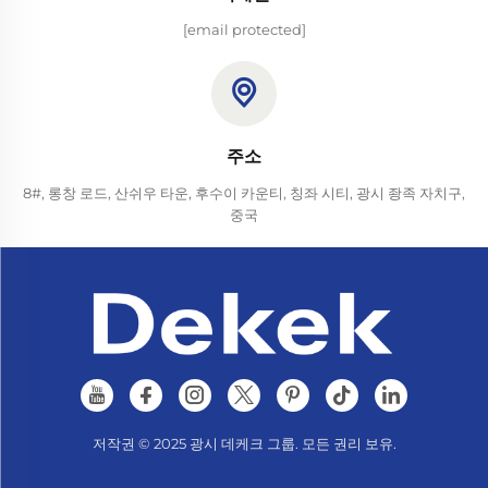
[email protected]
주소
8#, 롱창 로드, 산쉬우 타운, 후수이 카운티, 칭좌 시티, 광시 좡족 자치구,
중국
저작권 © 2025 광시 데케크 그룹. 모든 권리 보유.