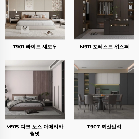
T901 라이트 섀도우
M911 포레스트 위스퍼
M915 다크 노스 아메리카
T907 화산암석
월넛