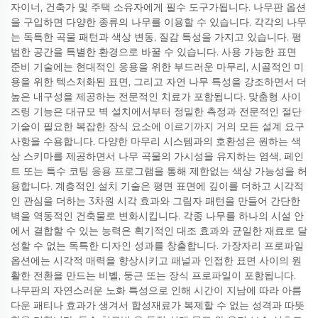
자이너, 건축가 및 주택 소유자에게 필수 도구가됩니다. 나무판 옵션
을 구입하면 다양한 종류의 나무를 이용할 수 있습니다. 각각의 나무
는 독특한 곡물 패턴과 색상 변동, 질감 특성을 가지고 있습니다. 평
범한 공간을 특별한 환경으로 바꿀 수 있습니다. 사용 가능한 표면
준비 기술에는 현대적인 응용을 위한 부드러운 마무리, 시골적인 미
용을 위한 텍스처화된 표면, 그리고 자연 나무 특성을 강조하면서 더
높은 내구성을 제공하는 전문적인 치료가 포함됩니다. 맞춤형 사이
즈링 기능은 대규모 벽 설치에서부터 정밀한 측정과 전문적인 절단
기술이 필요한 복잡한 장식 요소에 이르기까지 거의 모든 설계 요구
사항을 수용합니다. 다양한 마무리 시스템과의 호환성은 원하는 색
상 스키마를 제공하면서 나무 곡물의 가시성을 유지하는 염색, 페인
트 또는 특수 코팅 응용 프로그램을 통해 제한없는 색상 가능성을 허
용합니다. 계층적인 설치 기술은 평면 표면에 깊이를 더하고 시각적
인 관심을 더하는 3차원 시각 효과와 그림자 패턴을 만들어 간단한
벽을 역동적인 건축물로 변화시킵니다. 각종 나무를 하나의 시설 안
에서 결합할 수 있는 능력은 획기적인 대조 효과와 균일한 재료로 달
성할 수 없는 독특한 디자인 성과를 창출합니다. 가장자리 프로파일
옵션에는 시각적 매력을 향상시키고 패널과 인접한 표면 사이의 원
활한 전환을 만드는 비벨, 둥근 또는 장식 프로파일이 포함됩니다.
나무판의 자연스러운 노화 특성으로 인해 시간이 지남에 따라 아름
다운 패티나 효과가 생겨서 합성재료가 복제할 수 없는 성격과 따뜻