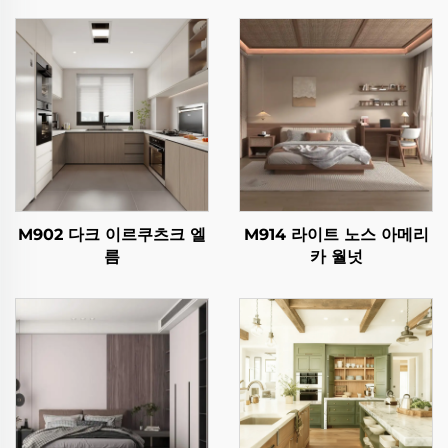
M902 다크 이르쿠츠크 엘
M914 라이트 노스 아메리
름
카 월넛