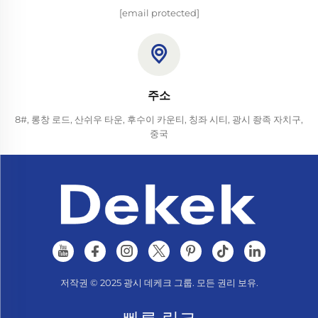
[email protected]
주소
8#, 롱창 로드, 산쉬우 타운, 후수이 카운티, 칭좌 시티, 광시 좡족 자치구,
중국
저작권 © 2025 광시 데케크 그룹. 모든 권리 보유.