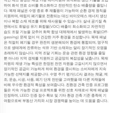
적인 제조 공정은 재생 가능 에너지원과 최적화된 생산 기술을 도입
하여 화석 연료 소비를 최소화하고 전반적인 탄소 배출량을 줄입니
다. 목재 패널은 수명 종료 후 재활용이 가능하여 순환 경제 원칙을
지원하며, 매립지 폐기물로 전환되는 대신 바이오매스 에너지 생산
이나 복합 소재 제조를 위해 재사용될 수 있습니다. 실내 공기질 측
면에서도 휘발성 유기 화합물(VOC) 배출이 최소화되고 자연적인
습도 조절 기능을 갖추어 화학 합성 대체재에서 발생하는 휘발(Off-
gassing) 문제 없이 더 건강한 거주 환경을 조성합니다. 목재 패널
은 적절히 폐기될 경우 완전히 생분해되어 환경에 통합되며, 영구적
으로 생태계에 잔류하는 석유 기반 소재와는 달리 장기적인 오염을
초래하지 않습니다. 지역 조달 기회는 운송 관련 환경 영향을 줄일
뿐 아니라 지역 경제를 지원하고 공급망의 복잡성을 낮춥니다. 목재
자원의 재생 가능 특성은 한정된 천연 자원을 고갈시키지 않으면서
장기적인 공급이 가능하게 하여 환경을 중시하는 소비자에게 지속
가능한 선택지를 제공합니다. 수명 주기 평가(LCA) 결과는 채굴, 제
조, 운송, 시공, 사용, 폐기 단계 전반을 고려했을 때 다른 자재들에
비해 우수한 환경적 특성을 보여줍니다. 친환경 건축 인증 프로그램
들은 지속 가능한 건설 프로젝트를 위한 선호 자재로서 목재 패널을
인정하며, LEED 인증 점수 확보 및 기타 환경 건축 기준 충족에 기
여함으로써 부동산 가치와 시장 경쟁력을 높이는 데 도움을 줍니다.