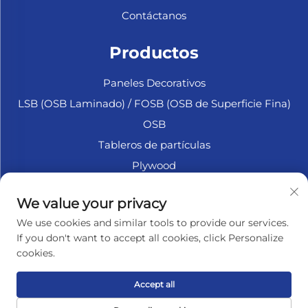
Contáctanos
Productos
Paneles Decorativos
LSB (OSB Laminado) / FOSB (OSB de Superficie Fina)
OSB
Tableros de partículas
Plywood
Madera Contrachapada Marina
We value your privacy
Fibrofácil
We use cookies and similar tools to provide our services.
Accesorios
If you don't want to accept all cookies, click Personalize
cookies.
SOBRE LA EMPRESA
Accept all
Política de privacidad