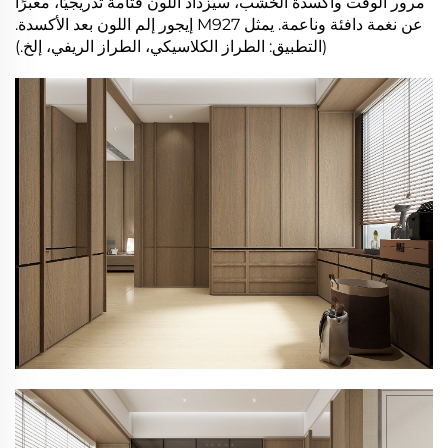
مرور الوقت وأكسدة الخشب، سيزداد اللون قتامة تدريجيًا، معبرًا
عن نغمة دافئة وناعمة. يمثل M927 إيجور إلم اللون بعد الأكسدة.
(التطبيق: الطراز الكلاسيكي، الطراز الريفي، إلخ.)