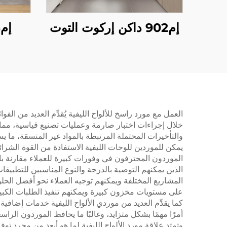
إم902 داكن إركوت التوت
العمل مع مورد راسخ للألواح الليفية يُقدِّم العديد من الفو
خلال إجراءات اختبار صارمة وعمليات تصنيع قياسية، مما ي
والتأخيرات المحتملة المرتبطة بالمواد غير المتسقة، ما 
يمكن للموردين للوحات الليفية الاستفادة من القوة الشرائ
الموردون المحترفون في وفورات كبيرة للعملاء مقارنة بالمو
الذين يمكنهم التوصية بالدرجة والنوع المناسبين للتطبيقا
المشاريع المختلفة ويمكنهم توجيه العملاء نحو أفضل الحلول
على مستويات مخزون كبيرة ويمكنهم تنفيذ الطلبات الكبير
كما يقدِّم العديد من موردي الألواح الليفية خدمات إضافي
أمرًا مهمًا بشكل متزايد، وغالبًا ما يحافظ الموردون ال
وتمتد علاقة مورد الألواح الليفية لما هو أبعد من مجرد توف