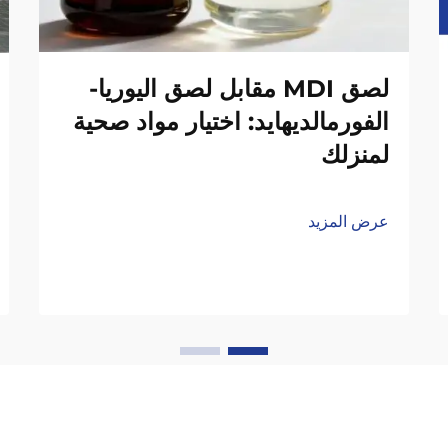
لصق MDI مقابل لصق اليوريا-
الفورمالديهايد: اختيار مواد صحية
لمنزلك
عرض المزيد