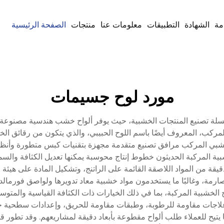
مة
الشهادة
التطبيقات
معلومات عنا
منتجات
الصفحة الرئيسية
مورد لوح جسيمات
ي سلسلة تصنيع المنتجات الخشبية، حيث يوفر ألواح خشب هندسية مصنوعة
المركب، المعروف أيضًا باسم اللوح الحبيبي، والذي يتكون من رقائق ا
خشبي المركب مرافق تصنيع متقدمة مجهزة بتقنيات كبس متطورة وأنظم
ية المركبة الحديثون خطوط إنتاج محوسبة يمكنها تعديل الكثافة والس
ت دقيقة من المواد اللاصقة القائمة على الراتنج، وتشكيل المادة على 
صارمة، وغالبًا ما يستخدمون مواد خشبية معاد تدويرها ولواصق فورمالديهاي
ح الخشبية المركبة، بما في ذلك الخيارات ذات الكثافة القياسية والم
علاجات مقاومة للرطوبة، وطبقات مقاومة للحريق، وإعدادات سطحية خاصة
ح للعملاء طلب ألواح مقطوعة بأبعاد دقيقة لمشاريعهم. وقد تطور ق