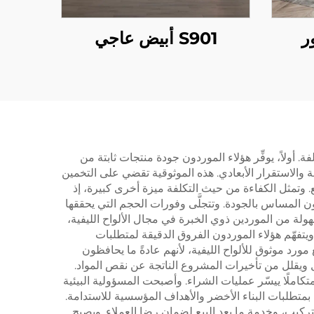
ور
S901 أبيض عاجي
ة. أولاً، يوفِّر هؤلاء الموردون جودة منتجات ثابتة من
 والاستقرار الأبعادي. هذه الموثوقية تقضي على التخمين
 وتمثل الكفاءة من حيث التكلفة ميزة أخرى كبيرة، إذ
دون المساس بالجودة. وتتجلَّى وفورات الحجم التي يحققها
هولة من الموردين ذوي الخبرة في مجال الألواح الليفية،
ويتفهّم هؤلاء الموردون الفروق الدقيقة لمتطلبات
ورد موثوق للألواح الليفية، لأنهم عادةً ما يحافظون
 ويقلل من تأخيرات المشروع الناتجة عن نقص المواد.
كاملًا ييسّر عمليات الشراء. وأصبحت المسؤولية البيئية
بمتطلبات البناء الأخضر والأهداف المؤسسية للاستدامة.
التركيب، وخدمة ما بعد البيع لضمان رضا العملاء. ويصبح