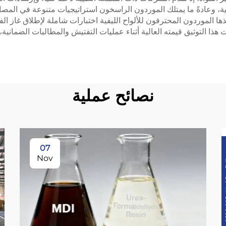
لسوقية، وعادةً ما يمتلك الموردون الراسخون استراتيجيات متنوعة في ال
ا الموردون المحترفون للألواح الليفية اختبارات شاملة لإطلاق غاز الف
ويثبت هذا التوثيق قيمته العالية أثناء عمليات التفتيش والمطالبات الضمان
نصائح عملية
07
Nov