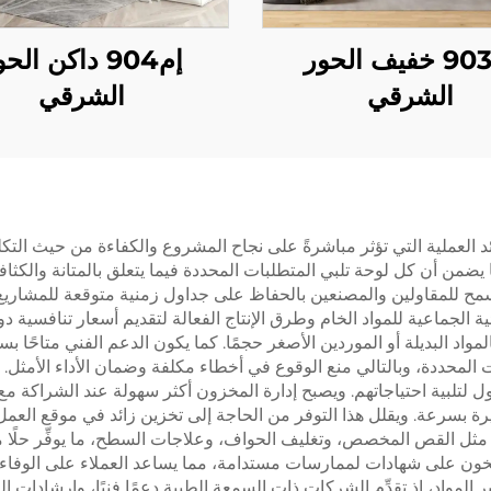
إم903 خفيف الحور
إم904 داكن الح
الشرقي
الشرقي
ائد العملية التي تؤثر مباشرةً على نجاح المشروع والكفاءة من حيث التكلف
ضمن أن كل لوحة تلبي المتطلبات المحددة فيما يتعلق بالمتانة والكثافة
يسمح للمقاولين والمصنعين بالحفاظ على جداول زمنية متوقعة للمشاريع.
ية الجماعية للمواد الخام وطرق الإنتاج الفعالة لتقديم أسعار تنافسية 
اد البديلة أو الموردين الأصغر حجمًا. كما يكون الدعم الفني متاحًا بس
ت المحددة، وبالتالي منع الوقوع في أخطاء مكلفة وضمان الأداء الأمثل. 
 لتلبية احتياجاتهم. ويصبح إدارة المخزون أكثر سهولة عند الشراكة مع م
ة بسرعة. ويقلل هذا التوفر من الحاجة إلى تخزين زائد في موقع العمل
ة مثل القص المخصص، وتغليف الحواف، وعلاجات السطح، ما يوفِّر حلًا مت
راسخون على شهادات لممارسات مستدامة، مما يساعد العملاء على الوفاء 
ير المواد، إذ تقدِّم الشركات ذات السمعة الطيبة دعمًا فنيًا، وإرشادات 