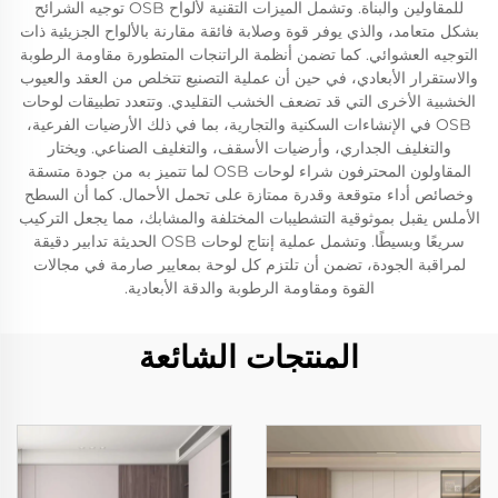
للمقاولين والبناة. وتشمل الميزات التقنية لألواح OSB توجيه الشرائح
بشكل متعامد، والذي يوفر قوة وصلابة فائقة مقارنة بالألواح الجزيئية ذات
التوجيه العشوائي. كما تضمن أنظمة الراتنجات المتطورة مقاومة الرطوبة
والاستقرار الأبعادي، في حين أن عملية التصنيع تتخلص من العقد والعيوب
الخشبية الأخرى التي قد تضعف الخشب التقليدي. وتتعدد تطبيقات لوحات
OSB في الإنشاءات السكنية والتجارية، بما في ذلك الأرضيات الفرعية،
والتغليف الجداري، وأرضيات الأسقف، والتغليف الصناعي. ويختار
المقاولون المحترفون شراء لوحات OSB لما تتميز به من جودة متسقة
وخصائص أداء متوقعة وقدرة ممتازة على تحمل الأحمال. كما أن السطح
الأملس يقبل بموثوقية التشطيبات المختلفة والمشابك، مما يجعل التركيب
سريعًا وبسيطًا. وتشمل عملية إنتاج لوحات OSB الحديثة تدابير دقيقة
لمراقبة الجودة، تضمن أن تلتزم كل لوحة بمعايير صارمة في مجالات
القوة ومقاومة الرطوبة والدقة الأبعادية.
المنتجات الشائعة