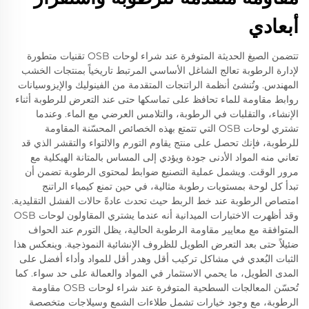
أبعادي
تتضمن الصيغ الحديثة المتوفرة عند شراء لوحات OSB تقنيات متطورة
لإدارة الرطوبة تعالج الشاغل الأساسي المرتبط تاريخياً بمنتجات الخشب
المهندس. وتُنشئ أنظمة الراتنجات المتقدمة من الفينوليك والإيزوسيانات
روابط مقاومة للماء تحافظ على تماسكها حتى عند التعرض للرطوبة أثناء
الإنشاء، والتقلبات في الرطوبة، والتلامس العرضي مع الماء. وعندما
تشتري لوحات OSB التي تتمتع بهذه الخصائص المحسّنة المقاومة
للرطوبة، فإنك تحصل على منتج يقاوم التورم والالتواء والتقشر الذي قد
تعاني منه المواد الأدنى جودة ويؤدي إلى المساس بالمتانة الهيكلية مع
مرور الوقت. ويشمل عملية التصنيع ضوابط لمحتوى الرطوبة تضمن أن
تبدأ كل لوحة بمستويات رطوبة مثالية، في حين تمنع كيمياء الراتنج
امتصاص الرطوبة عند خط الربط حيث تحدث عادةً حالات الفشل التقليدية.
وقد أظهرت الاختبارات الميدانية أنه عندما يشتري المقاولون لوحات OSB
المتوافقة مع معايير مقاومة الرطوبة الحالية، يظل التورم عند الحواف
ضئيلاً حتى بعد التعرض الطويل للظروف الإنشائية النموذجية. وينعكس هذا
الثبات البُعدي في مشاكل تركيب أقل وهدر أقل للمواد وأداء أفضل على
المدى الطويل، ما يحمي الاستثمار في المواد والعمالة على حد سواء. كما
تُحسّن المعالجات السطحية المتوفرة عند شراء لوحات OSB مقاومة
الرطوبة، مع وجود خيارات تشمل طلاءات الشمع وسيلاجات متخصصة