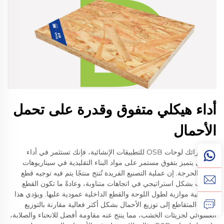
أداء هيكلي متفوق وقدرة على تحمل
الأحمال
عند شرائك لوحات OSB للتطبيقات الإنشائية، فإنك تستثمر في أداء
هندسي يتميز بتفوق مستمر على مواد البناء التقليدية في سيناريوهات
الدعم الحرجة. إن عملية التصنيع الفريدة تُنتج منتجًا يتم فيه توجيه قطع
الخشب بشكل استراتيجي في اتجاهات متناوبة، وعادةً ما تكون القطع
السطحية موازية لطول اللوحة والقطع الداخلية عمودية عليها. ويؤدي هذا
التوجّه المتقاطع إلى توزيع الأحمال بشكل أكثر فعالية مقارنة بالتوزيع
العشوائي لجزيئات الخشب، مما ينتج عنه مقاومة أفضل للانحناء والصلابة،