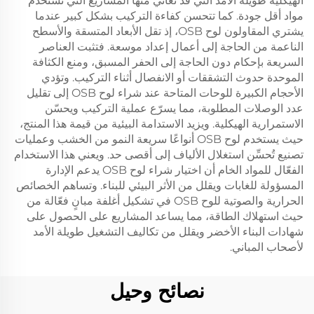
الهيكلية طويلة الأمد التي قد تعاني منها المشاريع التي تستخدم
مواد أقل جودة. كما تتحسن كفاءة التركيب بشكل كبير عندما
يشتري المقاولون لوح OSB، إذ تقل الأبعاد المتسقة والأسطح
الناعمة من الحاجة إلى أعمال إعداد موسعة. فتثبت العناصر
السريعة بإحكام دون الحاجة إلى الحفر المسبق، ومنع الكثافة
الموحدة حدوث التشققات أو الانفصال أثناء التركيب. وتؤدي
الأحجام الكبيرة للوحات المتاحة عند شراء لوح OSB إلى تقليل
عدد الوصلات المطلوبة، مما يسرّع عملية التركيب ويحسّن
الاستمرارية الهيكلية. ويزيد الاستدامة البيئية من قيمة هذا المنتج،
حيث يستخدم لوح OSB أنواعًا سريعة النمو من الخشب وعمليات
تصنيع تُحسِّن استغلال الألياف إلى أقصى حد. ويعني هذا الاستخدام
الفعّال للمواد الخام أن اختيار شراء لوح OSB يدعم الإدارة
المسؤولة للغابات ويقلل من الأثر البيئي للبناء. وتساهم الخصائص
الحرارية والصوتية للوح OSB في تشكيل أغلفة مبانٍ فعّالة من
حيث استهلاك الطاقة، مما يساعد المشاريع على الحصول على
شهادات البناء الأخضر ويقلل من تكاليف التشغيل طويلة الأمد
لأصحاب المباني.
نصائح وحيل