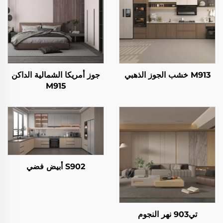
M913 خشب الجوز الذهبي
جوز أمريكا الشمالية الداكن
M915
S902 أبيض فضي
تي903 نهر النجوم