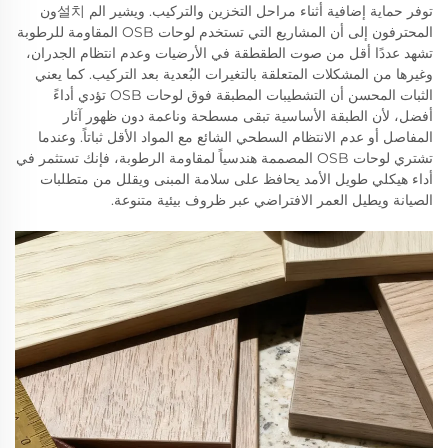
توفر حماية إضافية أثناء مراحل التخزين والتركيب. ويشير الم 설치ون
المحترفون إلى أن المشاريع التي تستخدم لوحات OSB المقاومة للرطوبة
تشهد عددًا أقل من صوت الطقطقة في الأرضيات وعدم انتظام الجدران،
وغيرها من المشكلات المتعلقة بالتغيرات البُعدية بعد التركيب. كما يعني
الثبات المحسن أن التشطيبات المطبقة فوق لوحات OSB تؤدي أداءً
أفضل، لأن الطبقة الأساسية تبقى مسطحة وناعمة دون ظهور آثار
المفاصل أو عدم الانتظام السطحي الشائع مع المواد الأقل ثباتاً. وعندما
تشتري لوحات OSB المصممة هندسياً لمقاومة الرطوبة، فإنك تستثمر في
أداء هيكلي طويل الأمد يحافظ على سلامة المبنى ويقلل من متطلبات
الصيانة ويطيل العمر الافتراضي عبر ظروف بيئية متنوعة.