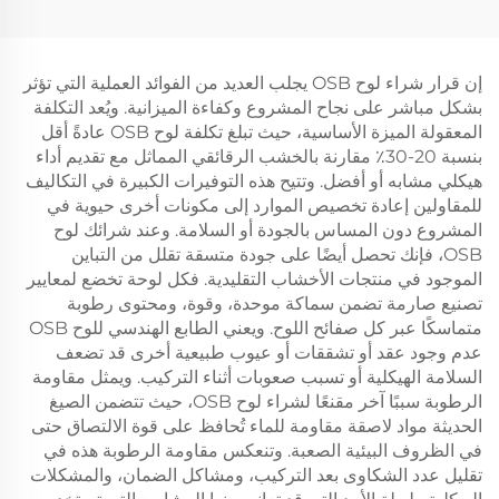
إن قرار شراء لوح OSB يجلب العديد من الفوائد العملية التي تؤثر
بشكل مباشر على نجاح المشروع وكفاءة الميزانية. ويُعد التكلفة
المعقولة الميزة الأساسية، حيث تبلغ تكلفة لوح OSB عادةً أقل
بنسبة 20-30٪ مقارنة بالخشب الرقائقي المماثل مع تقديم أداء
هيكلي مشابه أو أفضل. وتتيح هذه التوفيرات الكبيرة في التكاليف
للمقاولين إعادة تخصيص الموارد إلى مكونات أخرى حيوية في
المشروع دون المساس بالجودة أو السلامة. وعند شرائك لوح
OSB، فإنك تحصل أيضًا على جودة متسقة تقلل من التباين
الموجود في منتجات الأخشاب التقليدية. فكل لوحة تخضع لمعايير
تصنيع صارمة تضمن سماكة موحدة، وقوة، ومحتوى رطوبة
متماسكًا عبر كل صفائح اللوح. ويعني الطابع الهندسي للوح OSB
عدم وجود عقد أو تشققات أو عيوب طبيعية أخرى قد تضعف
السلامة الهيكلية أو تسبب صعوبات أثناء التركيب. ويمثل مقاومة
الرطوبة سببًا آخر مقنعًا لشراء لوح OSB، حيث تتضمن الصيغ
الحديثة مواد لاصقة مقاومة للماء تُحافظ على قوة الالتصاق حتى
في الظروف البيئية الصعبة. وتنعكس مقاومة الرطوبة هذه في
تقليل عدد الشكاوى بعد التركيب، ومشاكل الضمان، والمشكلات