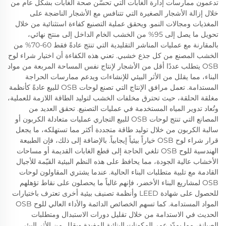
تدعمون ممارسات إدارة الغابات التي تحسّن صحة الغابات بشكل عام من
خلال إزالة الأشجار الصغيرة التي تتنافس مع الأشجار الناضجة على
المغذيات ومجالات النمو. ويحقق عملية التصنيع كفاءة استثنائية من خلال
تحويل ما يصل إلى 95% من الخشب الخام الداخل إلى منتج نهائي،
بالمقارنة مع عمليات المناشر التقليدية التي تنتج عادةً فقط 60-70% من
الخشب المصنع من كل جذع خشبي. تعني هذه الكفاءة أن اختيار شراء لوح
OSB يتطلب عددًا أقل من الأشجار لإنتاج نفس المساحة المربعة من مواد
البناء، مما يقلل من الأثر البيئي للإنشاءات ويدعم ممارسات الحراجة
المستدامة. تعمل مرافق الإنتاج التي تصنع لوحات OSB للبيع عادةً كأنظمة
مغلقة الحلقة، حيث تحترق مخلفات الخشب لتوليد الطاقة اللازمة للعملية،
وتُعاد تدوير المياه المستخدمة في عمليات التصنيع. تحقق العديد من
المصانع التي تنتج لوحات OSB للبيع التجاري عمليات متعادلة الكربون أو
سالبة الكربون من خلال توليد طاقة متجددة أكثر مما تستهلكه، ما يجعل
قرار شراء لوح OSB خياراً بيئياً إيجابياً. بالإضافة إلى ذلك، فإن الطبيعة
الهندسية للوح OSB تلغي الحاجة إلى قطع الغابات القديمة أو مساحات
الأخشاب عالية الجودة، مما يحافظ على هذه النظم البيئية القيّمة للأجيال
القادمة مع تلبية متطلبات البناء الحالية. عندما يشتري المقاولون لوحات
OSB لمشاريع البناء الأخضر، فإنهم غالباً ما يحصلون على نقاط تؤهلهم
للحصول على شهادة LEED وأنظمة تصنيف بيئية أخرى تعترف باختيارات
المواد المستدامة. كما تسهم الخصائص الدائمة والأداء العالي للوح OSB
الحديث في الاستدامة من خلال تقليل دورات الاستبدال ومتطلبات
الصيانة، مما يمدّد عمر المكونات البنائية المفيدة ويقلل من الأثر البيئي