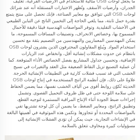
ما يجعل لوحات OSB مثالية للاستخدام في الأرضيات الفرعية، تغليف
الجدران، وأرضيات الأسقف. وتُظهر الاختبارات المستقلة أنه عند شرائك
لوحات OSB التي تتوافق مع معايير الصناعة، فإنك تحصل على منتج يتمتع
بقدرة حمل ثابتة، مما يلغي الحاجة إلى التخمين الناتج عن التباين الطبيعي
في الأخشاب التقليدية. وتوفر المواصفات الهندسية قيمًا دقيقة للأحمال
المسموح بها، وخصائص الانحراف، وتصنيفات المسافات المسموحة، ما
يمكن المهندسين المعماريين والمهندسين من التصميم بثقة مع تحسين
استخدام المواد. ويُبلغ المقاولون المحترفون الذين يشترون لوحات OSB
بانتظام عن حدوث مشكلات إنشائية أقل، وانخفاض عدد الزيارات
الإضافية، وتحسين جداول المشاريع بفضل الخصائص الأداء المتوقعة. كما
أن عملية التصنيع تزيل النقاط الضعيفة مثل العقد والتغيرات في نسيج
الخشب التي قد تسبب فشلات كارثية في التطبيقات الإنشائية الحرجة.
علاوةً على ذلك، فإن أنظمة الراتنج المستخدمة في إنتاج لوحات OSB
الحديثة تُكوّن روابط أقوى من ألياف الخشب نفسها، مما يضمن الحفاظ
على سلامة اللوحة حتى في ظل ظروف التحميل القصوى. وتشمل
إجراءات ضبط الجودة أثناء الإنتاج المراقبة المستمرة لتوجيه القطع،
وتطبيق الراتنج، ومعايير الضغط، ما يضمن أن كل لوحة تشتريها تفي
بالمواصفات المحددة أو تتجاوزها. وتكمن هذه الموثوقية في أهميتها البالغة
في الإنشاءات التجارية، حيث يمكن أن تؤدي الفشلات الإنشائية إلى
مسؤوليات كبيرة ومخاوف تتعلق بالسلامة.