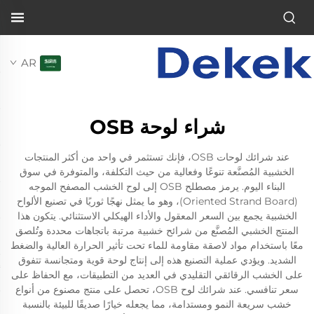
AR
شراء لوحة OSB
عند شرائك لوحات OSB، فإنك تستثمر في واحد من أكثر المنتجات
الخشبية المُصنَّعة تنوعًا وفعالية من حيث التكلفة، والمتوفرة في سوق
البناء اليوم. يرمز مصطلح OSB إلى لوح الخشب المصفح الموجه
(Oriented Strand Board)، وهو ما يمثل نهجًا ثوريًا في تصنيع الألواح
الخشبية يجمع بين السعر المعقول والأداء الهيكلي الاستثنائي. يتكون هذا
المنتج الخشبي المُصنَّع من شرائح خشبية مرتبة باتجاهات محددة وتُلصق
معًا باستخدام مواد لاصقة مقاومة للماء تحت تأثير الحرارة العالية والضغط
الشديد. ويؤدي عملية التصنيع هذه إلى إنتاج لوحة قوية ومتجانسة تتفوق
على الخشب الرقائقي التقليدي في العديد من التطبيقات، مع الحفاظ على
سعر تنافسي. عند شرائك لوح OSB، تحصل على منتج مصنوع من أنواع
خشب سريعة النمو ومستدامة، مما يجعله خيارًا صديقًا للبيئة بالنسبة