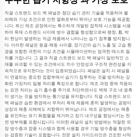
직결 스트랜드 보드 벽 패널은 첨단 습기 관리 기술을 적용하여 물
피해와 기상 조건으로 인한 열화로부터 뛰어난 보호 기능을 제공합
니다. 최신 제조 공정에서는 특수하게 개발된 접착제 시스템을 사용
하여 목재 스트랜드 사이에 방수 결합을 형성함으로써 팽창, 휨, 박
리 현상이 발생하는 저급 제품에서 나타나는 습기 침투를 방지합니
다. 이러한 패널은 동결-해동 사이클, 장기간의 습기 노출 및 고습 환
경을 포함한 극한의 기상 조건을 시뮬레이션하는 엄격한 테스트 절
차를 거칩니다. 그 결과 직결 스트랜드 보드 벽 패널이 일반적인 소
재를 파괴할 수 있는 조건에서도 치수 안정성과 구조적 완전성을 지
속적으로 유지한다는 것이 입증되었습니다. 패널은 설치 시 패널들
이 연결되는 중요한 접합부에서 습기가 침투하는 것을 방지하는 강
화된 가장자리 밀봉 처리를 특징으로 합니다. 제조 과정 중에 적용되
는 표면 처리는 습기 흡수를 추가로 차단하면서도 벽체 구조 내 응축
이 생기는 것을 방지하는 통기성을 유지합니다. 직결 스트랜드 보드
벽 패널은 습한 환경에서 무처리 목재 제품에 흔히 발생하는 곰팡이
성장과 해충 피해에도 저항력이 뛰어납니다. 제조 공정에서는 해충
을 유인하는 유기 화합물을 제거하고 장기 내구성을 향상시키는 천
연 방부제를 포함시킵니다. 이러한 패널의 설치 방법에는 적절한 외
장 방수층과 깜풍 시스템과 함께 사용할 경우 기밀 방수층을 형성하
는 검증된 기술이 포함됩니다. 전문 설치 가이드라인은 건조한 사막