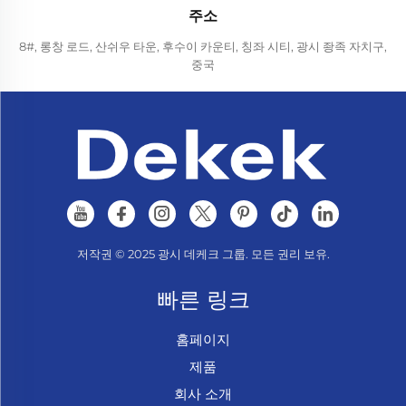
주소
8#, 롱창 로드, 산쉬우 타운, 후수이 카운티, 칭좌 시티, 광시 좡족 자치구,
중국
저작권 © 2025 광시 데케크 그룹. 모든 권리 보유.
빠른 링크
홈페이지
제품
회사 소개