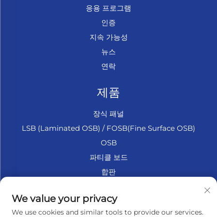
응용 프로그램
인증
지속 가능성
뉴스
연락
제품
장식 패널
LSB (Laminated OSB) / FOSB(Fine Surface OSB)
OSB
파티클 보드
합판
마린 합판
We value your privacy
섬유판
We use cookies and similar tools to provide our services.
액세서리