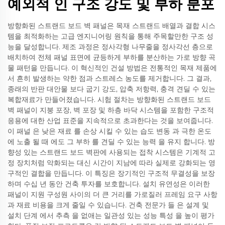
예외적 인 구조 강도 및 부하 분포
방향화된 스트랜드 보드 벽 패널은 목재 스트랜드 배열과 결합 시스
템을 최적화하는 고급 엔지니어링 원칙을 통해 주목할만한 구조 성
능을 달성합니다. 제조 과정은 정사각형 나무줄을 정사각선 층으로
배치하여 전체 패널 표면에 균등하게 부하를 분산하는 가로 방향 곡
물 패턴을 만듭니다. 이 혁신적인 건설 방법은 전통적인 목재 제품에
서 흔히 발생하는 약한 점과 스트레스 농도를 제거합니다. 그 결과,
종래의 반판 대안물 보다 굽기 강도, 압축 저항력, 충격 견딜 수 있는
복합재료가 만들어졌습니다. 시험 절차는 방향화된 스트랜드 보드
벽 패널이 지붕 포장, 벽 포장 및 하층 바닥 시스템을 포함한 구조적
응용에 대한 산업 표준을 지속적으로 초과한다는 것을 보여줍니다.
이 패널 은 낮은 재료 를 손상 시킬 수 있는 습도 변동 과 극한 온도
에 노출 될 때 에도 그 부하 를 견딜 수 있는 능력 을 유지 합니다. 방
향성 있는 스트랜드 보드 벽판에 사용되는 접착 시스템은 기계적 고
정 장치처럼 악화되는 대신 시간이 지남에 따라 실제로 강화되는 영
구적인 결합을 만듭니다. 이 특징은 장기적인 구조적 무결성을 보장
하며 수십 년 동안 건축 투자를 보호합니다. 설치 유연성은 이러한
패널이 지원 구성원 사이의 더 큰 거리를 가로질러 프레임 요구 사항
과 재료 비용을 크게 줄일 수 있습니다. 건축 전문가 들 은 설계 및
설치 단계 에서 추측 을 없애는 일관성 있는 성능 특성 을 높이 평가